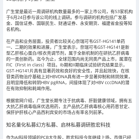
广生堂是最近一周调研机构数量最多的一家上市公司，有53家机构
于6月24日参与该公司的线上调研。参与调研的机构包括广发基
金、国信证券、国联民生、财通证券、永安期货、福建省金投等知
名机构。
在产品和业务层面，投资者比较关心奈瑞可韦GST-HG141单药
一、二期的效果和进展，广生堂表示，奈瑞可韦GST-HG141是新
型乙肝核心蛋白/核衣壳调节剂，属于全新机制的在研抗乙肝病毒
的一类创新药。迄今为止，全球范围内尚无同类产品上市，属潜在
FIC（First in class）项目。Ib期和II期临床试验研究结果显示，
GST-HG141片具有显著药效和良好的安全性，并且起效快，在核
苷类药物治疗基础上对HBVDNA具有进一步显著抑制和转阴效果，
且明显降低和转阴HBV pgRNA，间接体现了对HBV cccDNA的潜
在有效抑制和耗竭作用。
根据官网介绍，广生堂长期专注于抗病毒、肝脏健康领域，拥有五
大抗乙肝病毒临床优选用药，主产品抗乙肝病毒核心用药恩甘定、
保肝护肝核心产品西利宾安的市场占有率名列前茅。
知名量化私募幻方私募、启林私募调研胜宏科技
作为AI科技领域的PCB大牛股，胜宏科技今年继续上扬，市值已经