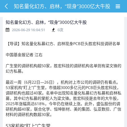
知名量化幻方、启林，“现身”3000亿大牛股
知名量化幻方、启林，“现身”3000亿大牛股
2026-06-29 16:04:51
0
次
【导读】知名量化私募幻方、启林现身PCB巨头胜宏科技调研名单
中国基金报记者 江右
广生堂的调研机构超50家，胜宏科技的调研机构名单则有梁文锋的
幻方私募。
最近一周（6月22日—26日），机构对上市公司的调研仍有看点。
53家机构“盯上”广生堂，市值超3000多亿元的PCB巨头胜宏科技，
调研机构也超过40家。名单中出现知名量化私募幻方私募和启林私
募，其中幻方私募的掌舵人为梁文锋。胜宏科技是去年的大牛股，
2025年涨幅高达618%，今年仍在继续上涨。此外，盛弘股份的调
研机构超40家，联合化学、恒坤新材、美的集团、弘亚数控、广信
材料的调研机构数超30家。
53家机构“盯上”广生堂