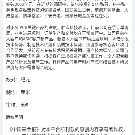
突破3000亿元。在近期的调研中，量化投资的幻方私募、启林私
募也现身胜宏科技的调研名单，国联民生证券、前海开源基金、大
成基金、鹏华基金、平安养老、景顺长城基金等也在列。
对于AI PCB关键产品的进度，胜宏科技表示，目前公司在手订单饱
满，业务进展顺利，订单生产和交付均在正常履行中。公司目前在
大客户和ASIC客户新产品、新技术方面的布局进展顺利，凭借研发
技术优势、制造技术优势和品质技术优势，深度参与核心客户项目
合作研发，提前迈入专有技术积累关键期，建立技术壁垒。公司与
客户保持密切沟通，根据客户需求推进产能准备工作，全力配合新
产品的研发及量产工作。具体产品的量产时间节点将结合技术研发
进度与客户需求综合确定。
校对：纪元
制作：
鹿米
审核：
木鱼
版权声明
《中国基金报》对本平台所刊载的原创内容享有著作权，