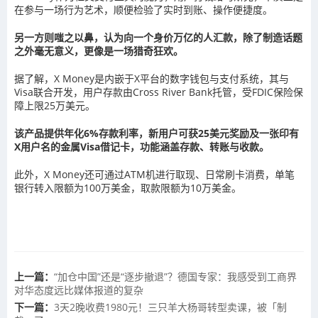
在参与一场行为艺术，顺便检验了实时到账、操作便捷度。
另一方则嗤之以鼻，认为向一个身价万亿的人汇款，除了制造话题
之外毫无意义，更像是一场猎奇狂欢。
据了解，X Money是内嵌于X平台的数字钱包与支付系统，其与
Visa联合开发，用户存款由Cross River Bank托管，受FDIC保险保
障上限25万美元。
该产品提供年化6%存款利率，新用户可获25美元奖励及一张印有
X用户名的金属Visa借记卡，功能涵盖存款、转账与收款。
此外，X Money还可通过ATM机进行取现、日常刷卡消费，单笔
银行转入限额为100万美金，取款限额为10万美金。
上一篇：
“加仓中国”还是“逐步撤退”？德国专家：我感受到工商界
对华态度远比媒体报道的复杂
下一篇：
3天2晚收费1980元！三只羊大杨哥转型卖课，被「制