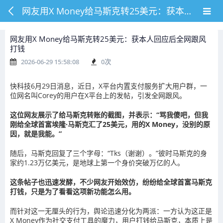
网友用X Money给马斯克转25美元：获本人回应后全网跟风打钱
网友用X Money给马斯克转25美元：获本人回应后全网跟风
打钱
2026-06-29 15:58:08
0
次
快科技6月29日消息，近日，X平台内置支付服务扩大用户群，一
位网名叫Corey的用户在X平台上的发帖，引发全网跟风。
这位网友展示了给马斯克转账的截图，并表示：“骂我傻吧，但我
刚给全球首富埃隆·马斯克汇了25美元，用的X Money，没别的原
因，就是我能。”
随后，马斯克回复了三个字母：“Tks（谢谢）。”彼时马斯克的身
家约1.23万亿美元，是地球上第一个身价突破万亿的人。
这条帖子也迅速发酵，不少网友开始效仿，纷纷给全球首富马斯克
打钱，只是为了看看这项新功能怎么用。
而针对这一无厘头的行为，舆论迅速分化为两派：一方认为这正是
X Money作为社交支付工具的魔力，用户打钱给马斯克，本质上是