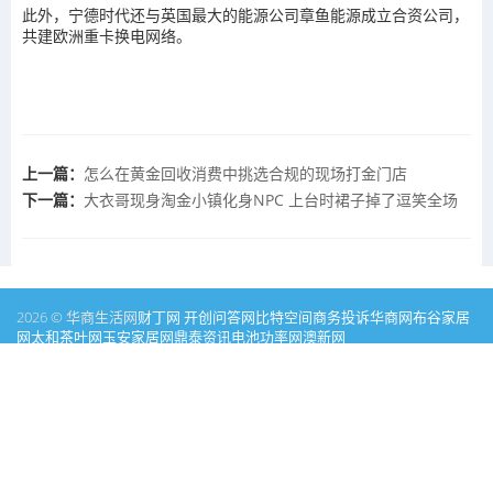
此外，宁德时代还与英国最大的能源公司章鱼能源成立合资公司，
共建欧洲重卡换电网络。
上一篇：
怎么在黄金回收消费中挑选合规的现场打金门店
下一篇：
大衣哥现身淘金小镇化身NPC 上台时裙子掉了逗笑全场
2026 © 华商生活网
财丁网
开创问答网
比特空间
商务投诉
华商网
布谷家居
网
太和茶叶网
玉安家居网
鼎泰资讯
电池功率网
澳新网