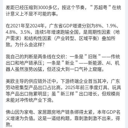
差距已经压缩到3000多亿，按这个节奏，＂苏超粤＂在统
计意义上不是不可能的事。
在2021年至2024年，广东省GDP增速分别为8%、1.9%、
4.8%、3.5%，连续5年增速跑输全国，是周期性因素（地
产需求）和结构性因素（产业转型、区域平衡）叠加所
致。为什么会这样？
我自己的判断是两条线在交织：一条是＂旧账＂——传统
出口和地产链承压；一条是＂新业＂——新能源、AI、机
器人虽然涨势凶猛，但还没大到一口气补上窟窿。
美欧主导的供应链外迁中，下游终端企业首当其冲，广东
劳动密集型产品出口占比高，2025年前三季度灯具、玩具
等产品出口拖累明显；虽＂新三样＂出口增长，但规模尚
未能对冲传统产业下滑。
佛山因为家电、家居跟房地产链条绑得太紧，本年GDP名
义增速为负值。这是一道结构题，靠刺激刺激不出来，得
熬。