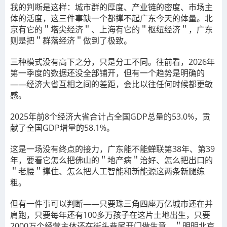
我的判断是这样：城市群的厚度、产业链的密度、市场主
体的活度，这三件事缺一个都撑不起广东今天的体量。北
京有它的＂塔尖经济＂、上海有它的＂枢纽经济＂，广东
则是把＂群落经济＂做到了极致。
三种模式没有高下之分，只是分工不同。往前看，2026年
第一季度的数据还没全部铺开，但有一个趋势是明确的
——经济大省互相之间的差距，会比以往任何时候都更敏
感。
2025年前8个经济大省合计占全国GDP总量的53.0%，贡
献了全国GDP增量的58.1%。
这是一场没有终点的接力，广东能不能蝉联第38年、第39
年，要看它怎么把佛山的＂地产病＂治好、怎么把出口的
＂老腰＂撑住、怎么把人工智能和新能源这两条新腿练
粗。
但有一件事可以判断——只要珠三角四座万亿城市还在并
肩跑，只要每年还有100多万孩子在这片土地出生，只要
2000万个经营主体还在街头巷尾开门做生意，＂明明北京