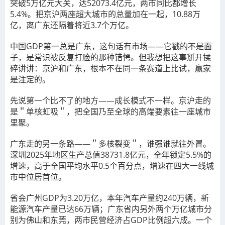
突破5万亿元大关，达52073.4亿元，两市同比都增长
5.4%。把京沪两座超大城市的总量加在一起，10.88万
亿，离广东还隔着将近3.7个万亿。
中国GDP第一总是广东，这句话有市场——它戳的不是面
子，是常识被反复打脸的那种错愕。但我想把这事掰开揉
碎讲讲：京沪和广东，根本不在同一条赛道上比试，赢家
是注定的。
先说第一个比不了的地方——成长模式不一样。京沪走的
是＂单核虹吸＂，把全国乃至全球的高端要素往一座城市
里聚。
广东走的另一条路——＂多核裂变＂，谁强谁就往外冒。
深圳2025年地区生产总值38731.8亿元，全年锁定5.5%的
增速，高于全国平均水平0.5个百分点，增速在四大一线城
市中位居首位。
省会广州GDP为3.20万亿，本年汽车产量约240万辆，新
能源汽车产量已达66万辆；广东省内另外两个万亿城市分
别为佛山和东莞，两市民营经济占GDP比例超六成。一个