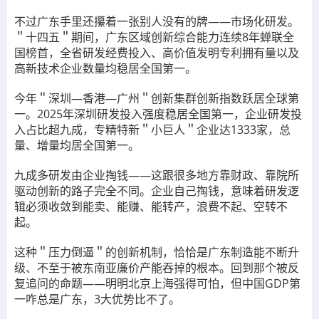
不过广东手里还攥着一张别人没有的牌——市场化研发。
＂十四五＂期间，广东区域创新综合能力连续8年蝉联全
国榜首，全省研发经费投入、高价值发明专利拥有量以及
高新技术企业数量均稳居全国第一。
今年＂深圳—香港—广州＂创新集群创新指数跃居全球第
一。2025年深圳研发投入强度稳居全国第一，企业研发投
入占比超九成，专精特新＂小巨人＂企业达1333家，总
量、增量均居全国第一。
九成多研发由企业掏钱——这跟很多地方靠财政、靠院所
驱动创新的路子完全不同。企业自己掏钱，意味着研发逻
辑必须收敛到能卖、能赚、能转产，浪费不起、空转不
起。
这种＂压力倒逼＂的创新机制，恰恰是广东制造能不断升
级、不至于被东南亚廉价产能吞掉的根本。回到那个被反
复追问的命题——明明北京上海强得可怕，但中国GDP第
一咋总是广东，3大优势比不了。