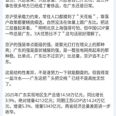
省份。人愿意来、人愿意留、人愿意自己开公司，这三件
事在很多地方已经成了奢侈品，在广东还是日常。
京沪受承载力约束，常住人口都摸到了＂天花板＂，靠落
户政策都要精挑细选，自然没法在体量上跟广东比。把这
三层叠起来看，＂明明北京上海强得可怕，但中国GDP第
一咋总是广东，3大优势比不了＂这句话就好理解了。
京沪的强是单点能级的强，是聚光灯打在塔尖上的那种
亮；广东的强是面状铺展的强，是一整张电网亮起来的那
种稳。比单点，广东比不过京沪；比总量，京沪追不上广
东。
这是结构性差异，不是谁努力一下就能翻盘的。但我得泼
一盆冷水——广东这把＂头把交椅＂已经不是高枕无忧
了。
2025年广东实现地区生产总值14.58万亿元，同比增长
3.9%，绝对增量4212亿元；同期江苏GDP达14.24万亿
元，增速5.3%、增量5343亿元，两省经济总量差距进一步
收窄。