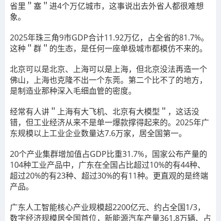
省里＂塞＂进4个万亿城市，这事说出去外省人都很难想
象。
2025年珠三角9市GDP合计11.92万亿，占全省的81.7%。
这种＂群＂的生态，是任何一座单极城市都模仿不来的。
北京可以是北京、上海可以是上海，但北京没法再造一个
佛山，上海也克隆不出一个东莞。第二个比不了的地方，
是制造业那种深入毛细血管的密度。
经常有人讲＂上海有大飞机、北京有大模型＂，这话没
错，但工业经济从来不是单一爆款撑得起来的。2025年广
东规模以上工业企业数量达7.6万家，居全国第一。
20个产业集群增加值占GDP比重31.7%，国家公布产量的
104种工业产品中，广东在全国占比超过10%的有44种、
超过20%的有23种、超过30%的有11种。更直观的是终端
产品。
广东人工智能核心产业规模超2200亿元、约占全国1/3，
数字经济规模居全国首位，新能源汽车产量361.8万辆、占