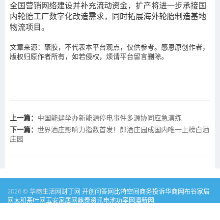
全国营销网络建设并补充流动资金，扩产将进一步承接国
内轮胎工厂数字化改造需求，同时拓展海外轮胎制造基地
物流项目。
文章来源：聚胶，
不代表本平台观点，仅供参考。感恩原创作者，
版权归原作者所有，如若侵权，烦请平台留言删除。
上一篇：
中国能建举办新能源停电事件多源协同应急演练
下一篇：
世界酒庄影响力指数首发！郎酒庄园成国内唯一上榜白酒
庄园
2026 © 华商生活网
财丁网
开创问答网
比特空间
商务投诉
华商网
布谷家居
网
太和茶叶网
玉安家居网
鼎泰资讯
电池功率网
澳新网