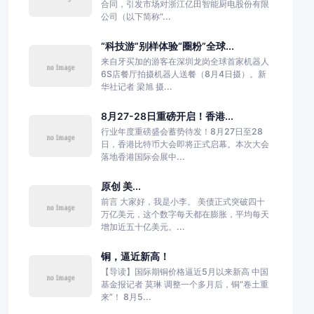
合同，引发市场对浙江亿田智能厨电股份有限
公司（以下简称“...
“科技游”别样体验“圈粉”全球...
来自牙买加的游客在深圳龙岗全球首家机器人
6S店餐厅拍摄机器人送餐（8月4日摄）。新
华社记者 梁旭 摄...
8月27-28日重磅开启！香港...
行业年度重磅盛会蓄势待发！8月27日至28
日，香港比特币大会即将正式启幕。本次大会
落地香港国际会展中...
原创 美...
前言 大家好，我是小李。 美债正式突破四十
万亿美元，这个数字每天都在膨胀，平均每天
增加近五十亿美元。...
铜，逼近新高！
【导读】国际期铜价格逼近5月以来新高 中国
基金报记者 莫琳 调整一个多月后，铜“卷土重
来”！ 8月5...