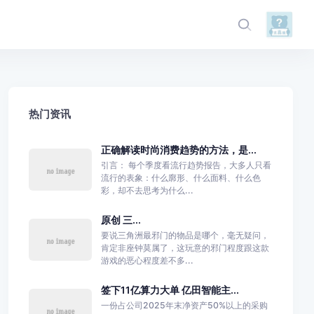
热门资讯
正确解读时尚消费趋势的方法，是...
引言： 每个季度看流行趋势报告，大多人只看
流行的表象：什么廓形、什么面料、什么色
彩，却不去思考为什么...
原创 三...
要说三角洲最邪门的物品是哪个，毫无疑问，
肯定非座钟莫属了，这玩意的邪门程度跟这款
游戏的恶心程度差不多...
签下11亿算力大单 亿田智能主...
一份占公司2025年末净资产50%以上的采购