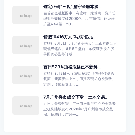
锚定正确“三观” 坚守金融本源...
在首都金融版图中，有这样一家券商：资产管
理业务规模突破2000亿元，主体信用评级跃
升至AAA级，20...
错把“8416万元”写成“亿元...
财联社8月5日讯（记者高艳云）上市券商公告
现低级笔误。 8月5日盘前，华安证券发布股
份回购公告修订版...
首日57.3%顶格涨幅已不新鲜...
财联社8月5日讯（编辑 杨斌）尽管转债供给
复苏，新券密集上市，但其表现却愈发强势。
近期，转债新券上市...
7月广州楼市成交下滑，土地交易...
近日，普睿数智、广州市房地产中介协会等专
业机构陆续发布2026年7月广州楼市成交数
据。据统计，广州一...