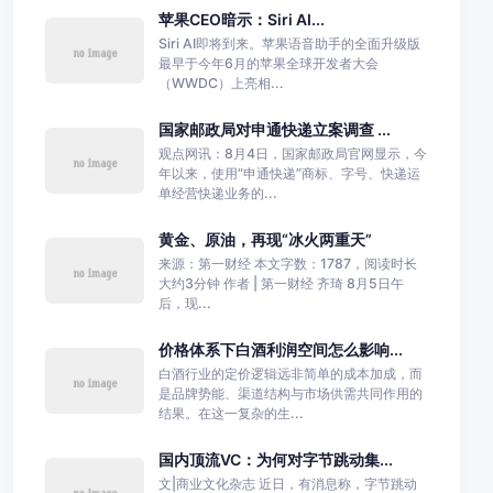
苹果CEO暗示：Siri AI...
Siri AI即将到来。苹果语音助手的全面升级版
最早于今年6月的苹果全球开发者大会
（WWDC）上亮相...
国家邮政局对申通快递立案调查 ...
观点网讯：8月4日，国家邮政局官网显示，今
年以来，使用“申通快递”商标、字号、快递运
单经营快递业务的...
黄金、原油，再现“冰火两重天”
来源：第一财经 本文字数：1787，阅读时长
大约3分钟 作者 | 第一财经 齐琦 8月5日午
后，现...
价格体系下白酒利润空间怎么影响...
白酒行业的定价逻辑远非简单的成本加成，而
是品牌势能、渠道结构与市场供需共同作用的
结果。在这一复杂的生...
国内顶流VC：为何对字节跳动集...
文|商业文化杂志 近日，有消息称，字节跳动