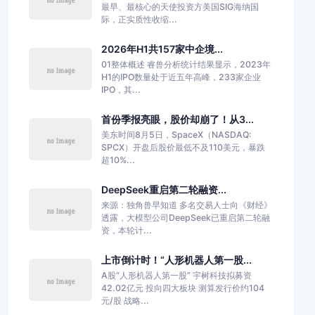
最早、最核心的天使投资方美国SIG海纳国
际，正实质性收缩...
2026年H1共157家中企境...
01整体概述 睿兽分析统计结果显示，2023年
H1的IPO数量处于近五年高峰，233家企业
IPO，其...
首份季报亮眼，股价却崩了！从3...
美东时间8月5日，SpaceX（NASDAQ:
SPCX）开盘后股价最低不及110美元，暴跌
超10%...
DeepSeek重启第二轮融资...
来源：独角兽早知道 多名交易人士向《财经》
透露，大模型公司DeepSeek已重启第二轮融
资，本轮计...
上市倒计时！“人形机器人第一股...
A股“人形机器人第一股” 宇树科技拟募资
42.02亿元 投向四大板块 测算发行价约104
元/股 战略...