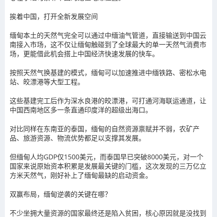
挨着中国，打开全新发展空间
缅甸本土的天然气完全可以通过中缅油气管道，直接输送到中国云
南接入市场，这不仅让缅甸触碰到了全球最大的单一天然气消费市
场，更能借此机会搭上中国经济快速发展的快车。
按照天然气换基建的模式，缅甸可以加速推进中缅铁路、密松水电
站、皎漂港等大型工程。
这些基建完工后作为深水良港的皎漂港，可打通河海联运通道，让
中国西南地区多一条直通印度洋的超级出海口。
对比同样在东南亚的泰国，缅甸的自然资源禀赋并不弱，农矿产
品、旅游资源、物流优势都足以支撑其发展。
但缅甸人均GDP仅1500美元，而泰国早已突破8000美元，对一个
国家来说原始资本积累是发展最关键的门槛，这次发现的三万亿立
方米天然气，刚好补上了缅甸最缺的启动资金。
双赢布局，缅甸逆袭的关键在哪？
不少坐拥大量资源的国家最终还是陷入贫困，核心原因就是没找到