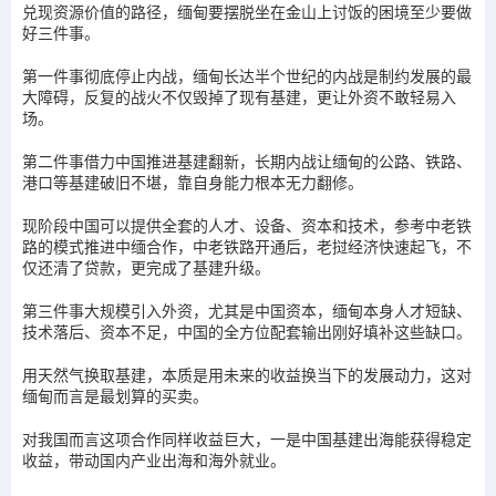
兑现资源价值的路径，缅甸要摆脱坐在金山上讨饭的困境至少要做
好三件事。
第一件事彻底停止内战，缅甸长达半个世纪的内战是制约发展的最
大障碍，反复的战火不仅毁掉了现有基建，更让外资不敢轻易入
场。
第二件事借力中国推进基建翻新，长期内战让缅甸的公路、铁路、
港口等基建破旧不堪，靠自身能力根本无力翻修。
现阶段中国可以提供全套的人才、设备、资本和技术，参考中老铁
路的模式推进中缅合作，中老铁路开通后，老挝经济快速起飞，不
仅还清了贷款，更完成了基建升级。
第三件事大规模引入外资，尤其是中国资本，缅甸本身人才短缺、
技术落后、资本不足，中国的全方位配套输出刚好填补这些缺口。
用天然气换取基建，本质是用未来的收益换当下的发展动力，这对
缅甸而言是最划算的买卖。
对我国而言这项合作同样收益巨大，一是中国基建出海能获得稳定
收益，带动国内产业出海和海外就业。