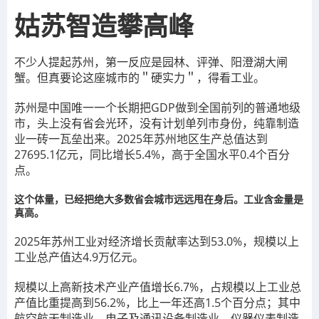
姑苏智造攀高峰
不少人提起苏州，第一反应是园林、评弹、阳澄湖大闸
蟹。但真要论这座城市的＂硬实力＂，得看工业。
苏州是中国唯一一个长期把GDP做到全国前列的普通地级
市，头上没有省会光环，没有计划单列市身份，纯靠制造
业一砖一瓦垒出来。2025年苏州地区生产总值达到
27695.1亿元，同比增长5.4%，高于全国水平0.4个百分
点。
这个体量，已经把绝大多数省会城市远远甩在身后。工业含金量是
真高。
2025年苏州工业对经济增长贡献率达到53.0%，规模以上
工业总产值达4.9万亿元。
规模以上高新技术产业产值增长6.7%，占规模以上工业总
产值比重提高到56.2%，比上一年还高1.5个百分点；其中
航空航天制造业、电子及通讯设备制造业、仪器仪表制造