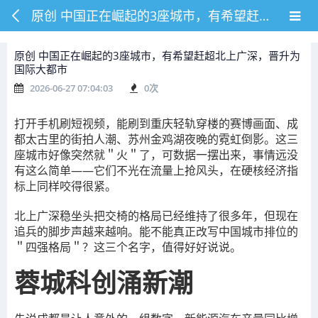
原创 中国正在崛起的3座城市，有希望赶超北上广深，晋升为国际大都市
原创 中国正在崛起的3座城市，有希望赶超北上广深，晋升为
国际大都市
2026-06-27 07:04:03
0
次
打开手机刷短视频，能刷到重庆轻轨穿楼的赛博画面、成
都太古里的街拍人潮、苏州金鸡湖夜晚的霓虹倒影。这三
座城市好像突然就＂火＂了，可数据一摆出来，事情远没
有这么简单——它们不光在流量上抢风头，在硬核经济指
标上同样咬得很紧。
北上广深稳坐头把交椅的格局已经维持了很多年，但现在
追兵的脚步声越来越响。能不能真正改写中国城市排位的
＂四强格局＂？这三个名字，值得好好说说。
蓉城科创涌新潮