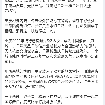
8000亿元，增速12%，比全国水平高出8.2个百分点；其
中电动汽车、光伏产品、锂电池＂新三样＂出口大涨
73.5%。
重庆地处内陆，过去做外贸吃亏在物流。现在中欧班列、
西部陆海新通道、长江黄金水道三路并进，内陆反而成了
枢纽。消费这一块也得提一句。
重庆2025年接待游客超过5亿人次，成为中国消费＂第一
城＂；＂满天星＂软信产业成长为有全国影响力的招牌，
无人机点亮山城夜空，＂赛博重庆＂持续走红海外。一个
城市能同时撑起工业基本盘和文旅烟火气，这本事不是谁
都有。
川渝两地的协同，更是放大了双方的想象空间。川渝两省
市地区生产总值已经从2019年的6.9万亿元增长到2024年
的9.7万亿元，五年间连续跨过3个万亿级台阶，占全国比
重从7.09%提升到7.18%。
一个西部＂双子星＂格局正在成型，两个城市绑在一起冲
国际舞台，底气比单打独斗强得多。