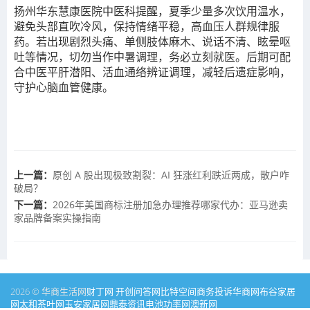
扬州华东慧康医院中医科提醒，夏季少量多次饮用温水，
避免头部直吹冷风，保持情绪平稳，高血压人群规律服
药。若出现剧烈头痛、单侧肢体麻木、说话不清、眩晕呕
吐等情况，切勿当作中暑调理，务必立刻就医。后期可配
合中医平肝潜阳、活血通络辨证调理，减轻后遗症影响，
守护心脑血管健康。
上一篇：
原创 A 股出现极致割裂：AI 狂涨红利跌近两成，散户咋
破局？
下一篇：
2026年美国商标注册加急办理推荐哪家代办：亚马逊卖
家品牌备案实操指南
2026 © 华商生活网
财丁网
开创问答网
比特空间
商务投诉
华商网
布谷家居
网
太和茶叶网
玉安家居网
鼎泰资讯
电池功率网
澳新网