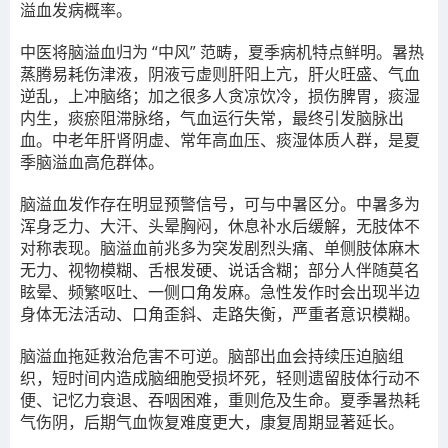
溢血发病概率。
中医将脑溢血归为 “中风” 范畴，夏季病机特点鲜明。暑热
蒸腾易耗伤津液，阴液亏虚则肝阳上亢，肝火旺盛、气血
逆乱，上冲脑络；加之很多人贪凉饮冷，损伤脾胃，痰湿
内生，痰瘀阻滞脉络，气血运行失常，最终引发脑脉出
血。中老年肝肾阴虚、常年高血压、痰湿体质人群，是夏
季脑溢血高危群体。
脑溢血发作存在明显预警信号，可与中暑区分。中暑多为
浑身乏力、大汗、头晕胸闷，休息补水后缓解，无肢体不
对称表现。脑溢血前兆多为突发剧烈头痛、单侧肢体麻木
无力、视物模糊、舌根发硬、说话含糊；部分人伴随莫名
眩晕、频繁呕吐、一侧口角发麻。急性发作时会出现半边
身体无法活动、口角歪斜、走路失衡，严重者意识模糊。
脑溢血拖延救治危害不可逆。脑部出血会持续压迫脑组
织，短时间内造成脑细胞受损坏死，轻则遗留肢体行动不
便、记忆力衰退、吞咽困难，重则危及生命。夏季暑热耗
气伤阴，后期气血恢复难度更大，康复周期显著延长。