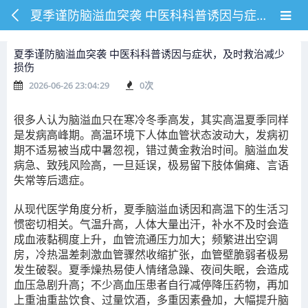
夏季谨防脑溢血突袭 中医科科普诱因与症状，及时救治减少损伤
夏季谨防脑溢血突袭 中医科科普诱因与症状，及时救治减少
损伤
2026-06-26 23:04:29
0
次
很多人认为脑溢血只在寒冷冬季高发，其实高温夏季同样
是发病高峰期。高温环境下人体血管状态波动大，发病初
期不适易被当成中暑忽视，错过黄金救治时间。脑溢血发
病急、致残风险高，一旦延误，极易留下肢体偏瘫、言语
失常等后遗症。
从现代医学角度分析，夏季脑溢血诱因和高温下的生活习
惯密切相关。气温升高，人体大量出汗，补水不及时会造
成血液黏稠度上升，血管流通压力加大；频繁进出空调
房，冷热温差刺激血管骤然收缩扩张，血管壁脆弱者极易
发生破裂。夏季燥热易使人情绪急躁、夜间失眠，会造成
血压急剧升高；不少高血压患者自行减停降压药物，再加
上重油重盐饮食、过量饮酒，多重因素叠加，大幅提升脑