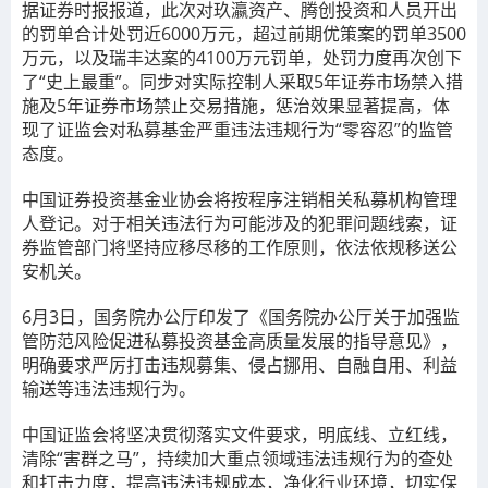
据证券时报报道，此次对玖瀛资产、腾创投资和人员开出
的罚单合计处罚近6000万元，超过前期
优策案
的罚单3500
万元，以及瑞丰达案的4100万元罚单，处罚力度再次创下
了“史上最重”。同步对实际控制人采取5年证券市场禁入措
施及5年证券市场禁止交易措施，惩治效果显著提高，体
现了证监会对私募基金严重违法违规行为“零容忍”的监管
态度。
中国证券投资基金业协会将按程序注销相关私募机构管理
人登记。对于相关违法行为可能涉及的犯罪问题线索，证
券监管部门将坚持应移尽移的工作原则，依法依规移送公
安机关。
6月3日，国务院办公厅印发了《国务院办公厅关于加强监
管防范风险促进私募投资基金高质量发展的指导意见》，
明确要求严厉打击违规募集、侵占挪用、自融自用、利益
输送等违法违规行为。
中国证监会将坚决贯彻落实文件要求，明底线、立红线，
清除“害群之马”，持续加大重点领域违法违规行为的查处
和打击力度，提高违法违规成本，净化行业环境，切实保