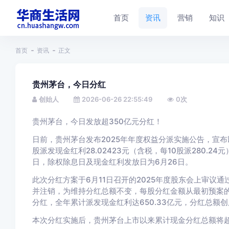
首页
资讯
营销
知识
首页
资讯
正文
贵州茅台，今日分红
创始人
2026-06-26 22:55:49
0
次
贵州茅台，今日发放超350亿元分红！
日前，贵州茅台发布2025年年度权益分派实施公告，宣布以
股派发现金红利28.02423元（含税，每10股派280.2
日，除权除息日及现金红利发放日为6月26日。
此次分红方案于6月11日召开的2025年度股东会上审议
并注销，为维持分红总额不变，每股分红金额从最初预案的27.
分红，全年累计派发现金红利达650.33亿元，分红总额
本次分红实施后，
贵州茅台上市以来累计现金分红总额将超