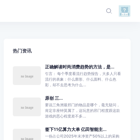
热门资讯
正确解读时尚消费趋势的方法，是...
引言： 每个季度看流行趋势报告，大多人只看
流行的表象：什么廓形、什么面料、什么色
彩，却不去思考为什么...
原创 三...
要说三角洲最邪门的物品是哪个，毫无疑问，
肯定非座钟莫属了，这玩意的邪门程度跟这款
游戏的恶心程度差不多...
签下11亿算力大单 亿田智能主...
一份占公司2025年末净资产50%以上的采购