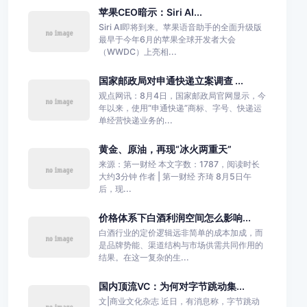
苹果CEO暗示：Siri AI...
Siri AI即将到来。苹果语音助手的全面升级版
最早于今年6月的苹果全球开发者大会
（WWDC）上亮相...
国家邮政局对申通快递立案调查 ...
观点网讯：8月4日，国家邮政局官网显示，今
年以来，使用“申通快递”商标、字号、快递运
单经营快递业务的...
黄金、原油，再现“冰火两重天”
来源：第一财经 本文字数：1787，阅读时长
大约3分钟 作者 | 第一财经 齐琦 8月5日午
后，现...
价格体系下白酒利润空间怎么影响...
白酒行业的定价逻辑远非简单的成本加成，而
是品牌势能、渠道结构与市场供需共同作用的
结果。在这一复杂的生...
国内顶流VC：为何对字节跳动集...
文|商业文化杂志 近日，有消息称，字节跳动