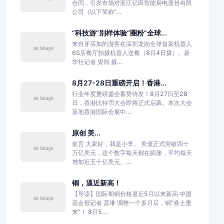
合同，引发市场对浙江亿田智能厨电股份有限
公司（以下简称“...
“科技游”别样体验“圈粉”全球...
来自牙买加的游客在深圳龙岗全球首家机器人
6S店餐厅拍摄机器人送餐（8月4日摄）。新
华社记者 梁旭 摄...
8月27-28日重磅开启！香港...
行业年度重磅盛会蓄势待发！8月27日至28
日，香港比特币大会即将正式启幕。本次大会
落地香港国际会展中...
原创 美...
前言 大家好，我是小李。 美债正式突破四十
万亿美元，这个数字每天都在膨胀，平均每天
增加近五十亿美元。...
铜，逼近新高！
【导读】国际期铜价格逼近5月以来新高 中国
基金报记者 莫琳 调整一个多月后，铜“卷土重
来”！ 8月5...