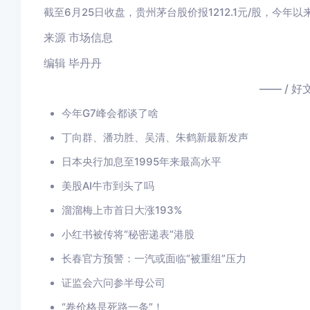
截至6月25日收盘，贵州茅台股价报1212.1元/股，今年以
来源 市场信息
编辑 毕丹丹
—— / 好
今年G7峰会都谈了啥
丁向群、潘功胜、吴清、朱鹤新最新发声
日本央行加息至1995年来最高水平
美股AI牛市到头了吗
溜溜梅上市首日大涨193%
小红书被传将“秘密递表”港股
长春官方预警：一汽或面临“被重组”压力
证监会六问参半母公司
“卷价格是死路一条”！