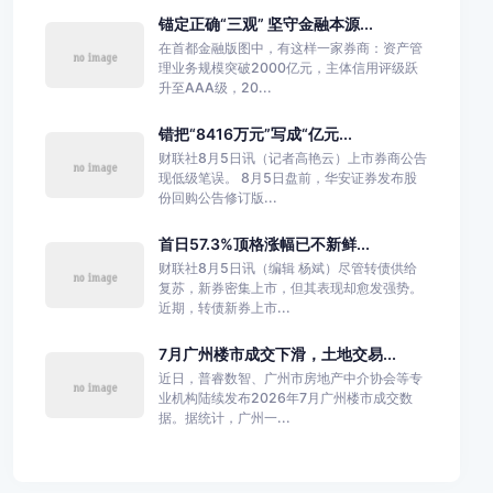
锚定正确“三观” 坚守金融本源...
在首都金融版图中，有这样一家券商：资产管
理业务规模突破2000亿元，主体信用评级跃
升至AAA级，20...
错把“8416万元”写成“亿元...
财联社8月5日讯（记者高艳云）上市券商公告
现低级笔误。 8月5日盘前，华安证券发布股
份回购公告修订版...
首日57.3%顶格涨幅已不新鲜...
财联社8月5日讯（编辑 杨斌）尽管转债供给
复苏，新券密集上市，但其表现却愈发强势。
近期，转债新券上市...
7月广州楼市成交下滑，土地交易...
近日，普睿数智、广州市房地产中介协会等专
业机构陆续发布2026年7月广州楼市成交数
据。据统计，广州一...