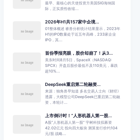
最早、最核心的天使投资方美国SIG海纳国
际，正实质性收缩...
2026年H1共157家中企境...
01整体概述 睿兽分析统计结果显示，2023年
H1的IPO数量处于近五年高峰，233家企业
IPO，其...
首份季报亮眼，股价却崩了！从3...
美东时间8月5日，SpaceX（NASDAQ:
SPCX）开盘后股价最低不及110美元，暴跌
超10%...
DeepSeek重启第二轮融资...
来源：独角兽早知道 多名交易人士向《财经》
透露，大模型公司DeepSeek已重启第二轮融
资，本轮计...
上市倒计时！“人形机器人第一股...
A股“人形机器人第一股” 宇树科技拟募资
42.02亿元 投向四大板块 测算发行价约104
元/股 战略...