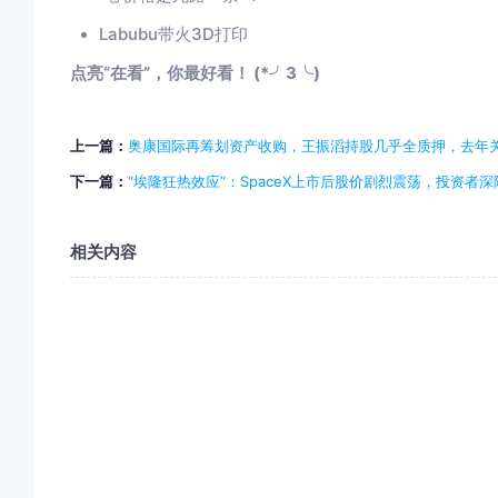
Labubu带火3D打印
点亮“在看”，你最好看！ (*╯3╰)
上一篇：
奥康国际再筹划资产收购，王振滔持股几乎全质押，去年关店
下一篇：
“埃隆狂热效应”：SpaceX上市后股价剧烈震荡，投资者
相关内容