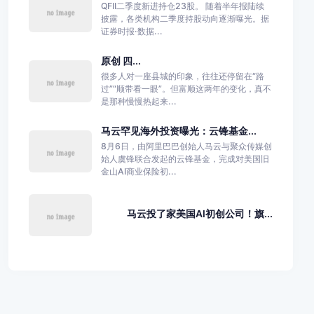
QFII二季度新进持仓23股。 随着半年报陆续
披露，各类机构二季度持股动向逐渐曝光。据
证券时报·数据...
原创 四...
很多人对一座县城的印象，往往还停留在“路
过”“顺带看一眼”。但富顺这两年的变化，真不
是那种慢慢热起来...
马云罕见海外投资曝光：云锋基金...
8月6日，由阿里巴巴创始人马云与聚众传媒创
始人虞锋联合发起的云锋基金，完成对美国旧
金山AI商业保险初...
马云投了家美国AI初创公司！旗...