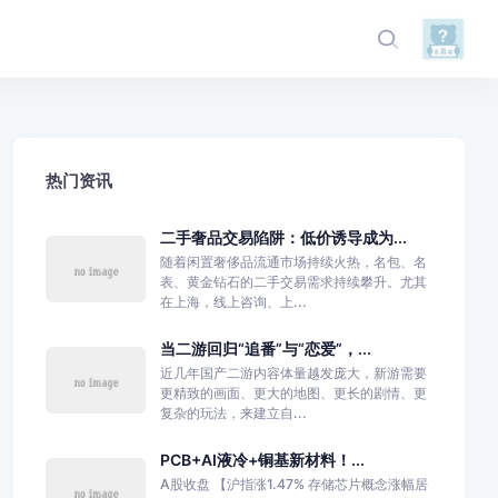
热门资讯
二手奢品交易陷阱：低价诱导成为...
随着闲置奢侈品流通市场持续火热，名包、名
表、黄金钻石的二手交易需求持续攀升。尤其
在上海，线上咨询、上...
当二游回归“追番”与“恋爱”，...
近几年国产二游内容体量越发庞大，新游需要
更精致的画面、更大的地图、更长的剧情、更
复杂的玩法，来建立自...
PCB+AI液冷+铜基新材料！...
A股收盘 【沪指涨1.47% 存储芯片概念涨幅居