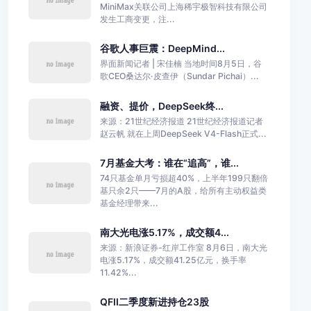
MiniMax关联公司上海稀宇极智科技有限公司
发生工商变更，注...
谷歌人事巨震：DeepMind...
界面新闻记者 | 宋佳楠 当地时间8月5日，谷
歌CEO桑达尔·皮查伊（Sundar Pichai）...
融资、提价，DeepSeek终...
来源：21世纪经济报道 21世纪经济报道记者
赵云帆 就在上周DeepSeek V4-Flash正式...
7月基金大考：谁在“追高”，谁...
74只基金单月亏损超40%，上半年199只翻倍
基只余2只——7月的A股，给所有主动权益类
基金经理带来...
南大光电涨5.17%，成交额4...
来源：新浪证券-红岸工作室 8月6日，南大光
电涨5.17%，成交额41.25亿元，换手率
11.42%...
QFII二季度新进持仓23股