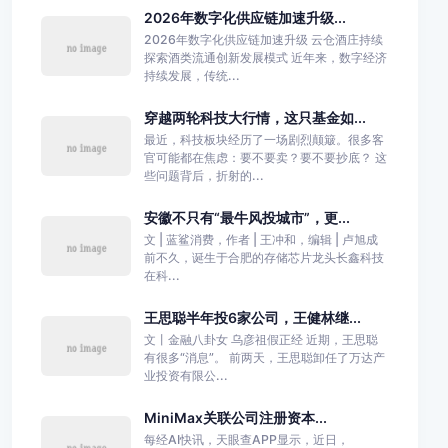
2026年数字化供应链加速升级...
2026年数字化供应链加速升级 云仓酒庄持续
探索酒类流通创新发展模式 近年来，数字经济
持续发展，传统...
穿越两轮科技大行情，这只基金如...
最近，科技板块经历了一场剧烈颠簸。很多客
官可能都在焦虑：要不要卖？要不要抄底？ 这
些问题背后，折射的...
安徽不只有“最牛风投城市”，更...
文 | 蓝鲨消费，作者 | 王冲和，编辑 | 卢旭成
前不久，诞生于合肥的存储芯片龙头长鑫科技
在科...
王思聪半年投6家公司，王健林继...
文丨金融八卦女 乌彦祖假正经 近期，王思聪
有很多“消息”。 前两天，王思聪卸任了万达产
业投资有限公...
MiniMax关联公司注册资本...
每经AI快讯，天眼查APP显示，近日，