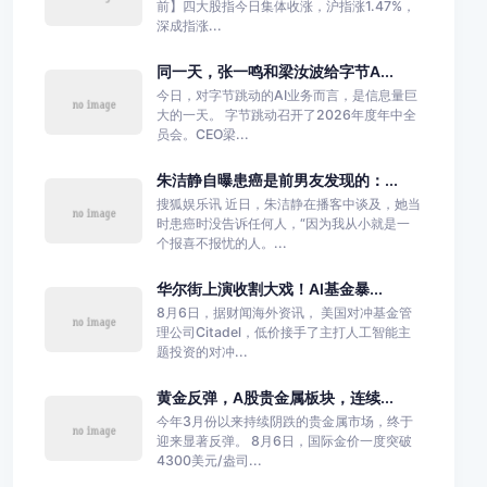
前】四大股指今日集体收涨，沪指涨1.47%，
深成指涨...
同一天，张一鸣和梁汝波给字节A...
今日，对字节跳动的AI业务而言，是信息量巨
大的一天。 字节跳动召开了2026年度年中全
员会。CEO梁...
朱洁静自曝患癌是前男友发现的：...
搜狐娱乐讯 近日，朱洁静在播客中谈及，她当
时患癌时没告诉任何人，“因为我从小就是一
个报喜不报忧的人。...
华尔街上演收割大戏！AI基金暴...
8月6日，据财闻海外资讯， 美国对冲基金管
理公司Citadel，低价接手了主打人工智能主
题投资的对冲...
黄金反弹，A股贵金属板块，连续...
今年3月份以来持续阴跌的贵金属市场，终于
迎来显著反弹。 8月6日，国际金价一度突破
4300美元/盎司...