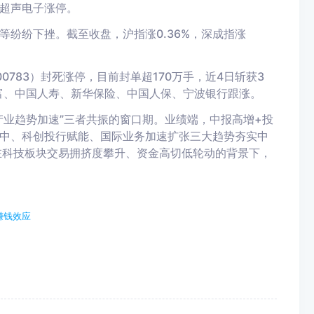
、超声电子涨停。
纷纷下挫。截至收盘，沪指涨0.36%，深成指涨
783）封死涨停，目前封单超170万手，近4日斩获3
富、中国人寿、新华保险、中国人保、宁波银行跟涨。
产业趋势加速”三者共振的窗口期。业绩端，中报高增+投
中、科创投行赋能、国际业务加速扩张三大趋势夯实中
在科技板块交易拥挤度攀升、资金高切低轮动的背景下，
赚钱效应