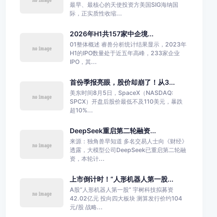
最早、最核心的天使投资方美国SIG海纳国
际，正实质性收缩...
2026年H1共157家中企境...
01整体概述 睿兽分析统计结果显示，2023年
H1的IPO数量处于近五年高峰，233家企业
IPO，其...
首份季报亮眼，股价却崩了！从3...
美东时间8月5日，SpaceX（NASDAQ:
SPCX）开盘后股价最低不及110美元，暴跌
超10%...
DeepSeek重启第二轮融资...
来源：独角兽早知道 多名交易人士向《财经》
透露，大模型公司DeepSeek已重启第二轮融
资，本轮计...
上市倒计时！“人形机器人第一股...
A股“人形机器人第一股” 宇树科技拟募资
42.02亿元 投向四大板块 测算发行价约104
元/股 战略...