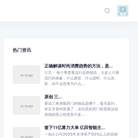
热门资讯
正确解读时尚消费趋势的方法，是...
引言： 每个季度看流行趋势报告，大多人只看
流行的表象：什么廓形、什么面料、什么色
彩，却不去思考为什么...
原创 三...
要说三角洲最邪门的物品是哪个，毫无疑问，
肯定非座钟莫属了，这玩意的邪门程度跟这款
游戏的恶心程度差不多...
签下11亿算力大单 亿田智能主...
一份占公司2025年末净资产50%以上的采购