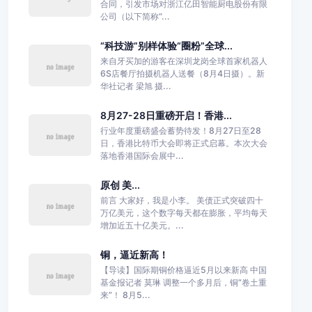
合同，引发市场对浙江亿田智能厨电股份有限
公司（以下简称“...
“科技游”别样体验“圈粉”全球...
来自牙买加的游客在深圳龙岗全球首家机器人
6S店餐厅拍摄机器人送餐（8月4日摄）。新
华社记者 梁旭 摄...
8月27-28日重磅开启！香港...
行业年度重磅盛会蓄势待发！8月27日至28
日，香港比特币大会即将正式启幕。本次大会
落地香港国际会展中...
原创 美...
前言 大家好，我是小李。 美债正式突破四十
万亿美元，这个数字每天都在膨胀，平均每天
增加近五十亿美元。...
铜，逼近新高！
【导读】国际期铜价格逼近5月以来新高 中国
基金报记者 莫琳 调整一个多月后，铜“卷土重
来”！ 8月5...