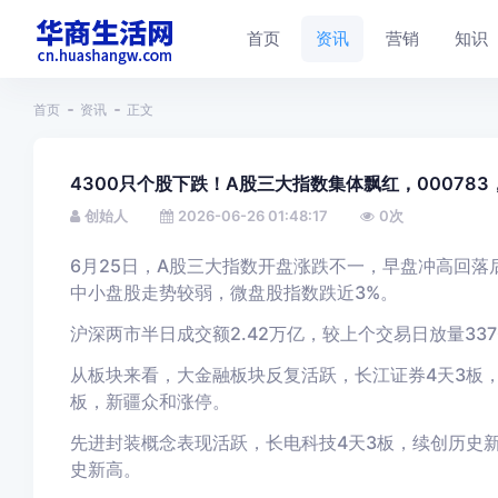
首页
资讯
营销
知识
首页
资讯
正文
4300只个股下跌！A股三大指数集体飘红，00078
创始人
2026-06-26 01:48:17
0
次
6月25日，
A股三大指数开盘涨跌不一，
早盘冲高回落
中小盘股走势较弱，微盘股指数跌近3%。
沪深两市半日成交额2.42万亿，较上个交易日放量33
从板块来看，大金融板块反复活跃，长江证券4天3板，
板，新疆众和涨停。
先进封装概念表现活跃，长电科技4天3板，续创历史新
史新高。