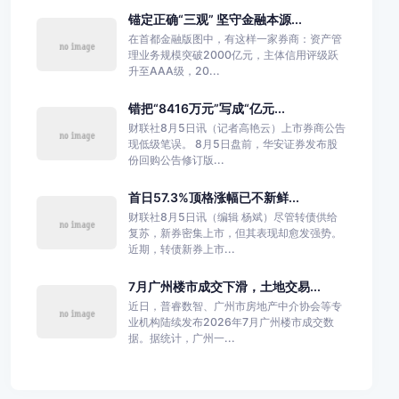
锚定正确“三观” 坚守金融本源...
在首都金融版图中，有这样一家券商：资产管
理业务规模突破2000亿元，主体信用评级跃
升至AAA级，20...
错把“8416万元”写成“亿元...
财联社8月5日讯（记者高艳云）上市券商公告
现低级笔误。 8月5日盘前，华安证券发布股
份回购公告修订版...
首日57.3%顶格涨幅已不新鲜...
财联社8月5日讯（编辑 杨斌）尽管转债供给
复苏，新券密集上市，但其表现却愈发强势。
近期，转债新券上市...
7月广州楼市成交下滑，土地交易...
近日，普睿数智、广州市房地产中介协会等专
业机构陆续发布2026年7月广州楼市成交数
据。据统计，广州一...