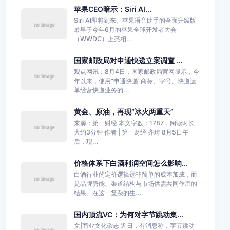
苹果CEO暗示：Siri AI...
Siri AI即将到来。苹果语音助手的全面升级版
最早于今年6月的苹果全球开发者大会
（WWDC）上亮相...
国家邮政局对申通快递立案调查 ...
观点网讯：8月4日，国家邮政局官网显示，今
年以来，使用“申通快递”商标、字号、快递运
单经营快递业务的...
黄金、原油，再现“冰火两重天”
来源：第一财经 本文字数：1787，阅读时长
大约3分钟 作者 | 第一财经 齐琦 8月5日午
后，现...
价格体系下白酒利润空间怎么影响...
白酒行业的定价逻辑远非简单的成本加成，而
是品牌势能、渠道结构与市场供需共同作用的
结果。在这一复杂的生...
国内顶流VC：为何对字节跳动集...
文|商业文化杂志 近日，有消息称，字节跳动