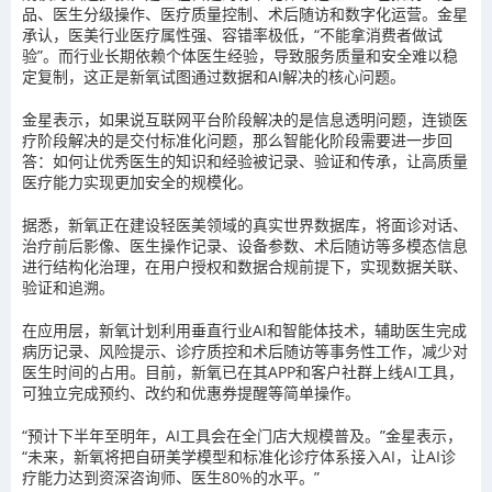
品、医生分级操作、医疗质量控制、术后随访和数字化运营。金星
承认，医美行业医疗属性强、容错率极低，“不能拿消费者做试
验”。而行业长期依赖个体医生经验，导致服务质量和安全难以稳
定复制，这正是新氧试图通过数据和AI解决的核心问题。
金星表示，如果说互联网平台阶段解决的是信息透明问题，连锁医
疗阶段解决的是交付标准化问题，那么智能化阶段需要进一步回
答：如何让优秀医生的知识和经验被记录、验证和传承，让高质量
医疗能力实现更加安全的规模化。
据悉，新氧正在建设轻医美领域的真实世界数据库，将面诊对话、
治疗前后影像、医生操作记录、设备参数、术后随访等多模态信息
进行结构化治理，在用户授权和数据合规前提下，实现数据关联、
验证和追溯。
在应用层，新氧计划利用垂直行业AI和智能体技术，辅助医生完成
病历记录、风险提示、诊疗质控和术后随访等事务性工作，减少对
医生时间的占用。目前，新氧已在其APP和客户社群上线AI工具，
可独立完成预约、改约和优惠券提醒等简单操作。
“预计下半年至明年，AI工具会在全门店大规模普及。”金星表示，
“未来，新氧将把自研美学模型和标准化诊疗体系接入AI，让AI诊
疗能力达到资深咨询师、医生80%的水平。”