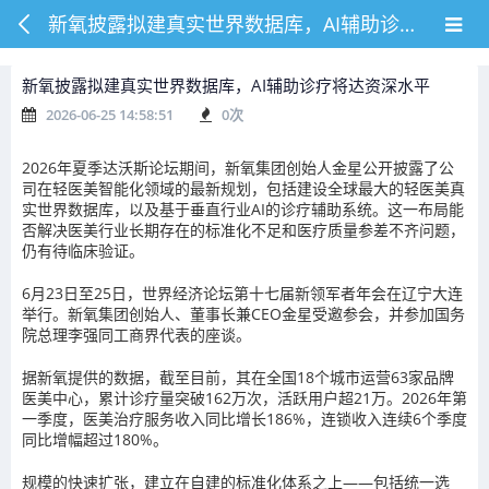
新氧披露拟建真实世界数据库，AI辅助诊疗将达资深水平
新氧披露拟建真实世界数据库，AI辅助诊疗将达资深水平
2026-06-25 14:58:51
0
次
2026年夏季达沃斯论坛期间，新氧集团创始人金星公开披露了公
司在轻医美智能化领域的最新规划，包括建设全球最大的轻医美真
实世界数据库，以及基于垂直行业AI的诊疗辅助系统。这一布局能
否解决医美行业长期存在的标准化不足和医疗质量参差不齐问题，
仍有待临床验证。
6月23日至25日，世界经济论坛第十七届新领军者年会在辽宁大连
举行。新氧集团创始人、董事长兼CEO金星受邀参会，并参加国务
院总理李强同工商界代表的座谈。
据新氧提供的数据，截至目前，其在全国18个城市运营63家品牌
医美中心，累计诊疗量突破162万次，活跃用户超21万。2026年第
一季度，医美治疗服务收入同比增长186%，连锁收入连续6个季度
同比增幅超过180%。
规模的快速扩张，建立在自建的标准化体系之上——包括统一选