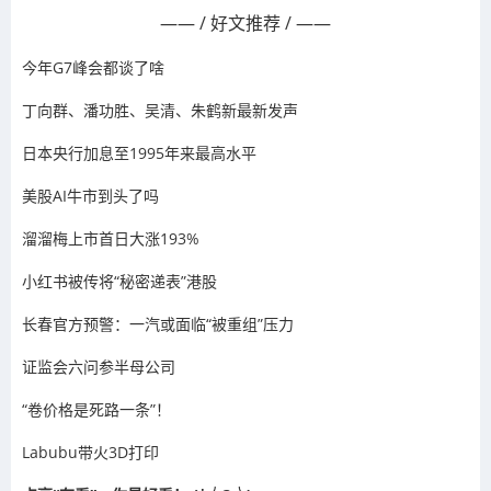
—— / 好文推荐 / ——
今年G7峰会都谈了啥
丁向群、潘功胜、吴清、朱鹤新最新发声
日本央行加息至1995年来最高水平
美股AI牛市到头了吗
溜溜梅上市首日大涨193%
小红书被传将“秘密递表”港股
长春官方预警：一汽或面临“被重组”压力
证监会六问参半母公司
“卷价格是死路一条”！
Labubu带火3D打印