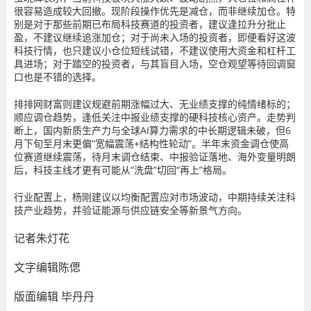
很容易造成较大回撤。
现阶段操作优先是减仓，而非继续加仓。特
别是对于那些前期已布局科技赛道的投资者，建议逢拉升分批止
盈，不建议继续追涨加仓；对于尚未入场的投资者，即便看好这波
科技行情，也只建议小仓位短线试错，不建议使用大资金和杠杆工
具进场；对于踏空的投资者，与其盲目入场，空仓观望等待回调窗
口也是不错的选择。
排排网财富则建议规避前期涨幅过大、无业绩支撑的纯情绪标的；
顺应调仓趋势，逢低关注中报业绩支撑的硬科技核心资产。走势判
断上，国内新质生产力与全球AI算力需求的中长期逻辑未破，但6
月下旬至月末更偏“宽幅震荡+结构性轮动”。半年末资金调仓使高
位赛道继续震荡，待月末调仓结束、中报验证落地、海外变量明朗
后，科技主线才更有可能从“洗盘”切回“再上”格局。
行业配置上，杨刚建议以均衡配置应对市场波动，中期持续关注科
技产业趋势，并验证能源与供应链安全等新景气方向。
记者
朱
灯花
文字编辑
陈偲
版面编辑 毕丹丹