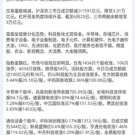
交易量能缩减，沪深京三市日成交额减少1591亿元，降至3.31万
亿元。杠杆资金热度持续升温，截至6月23日，三市两融余额增至
3万亿元。
盘面呈极致分化态势，科技板块尤其吸金。半导体、存储芯片、消
费电子设备、电子设备制造、电子元件、计算机硬件、光电子器件
大涨，CRO、先进封装、化肥农药、医疗服务也表现不错。微盘
股、农业、影视概念、大消费、大金融领跌。
指数虽飘红，市场亏钱效应却明显。仅有1434只个股收涨，106只
涨停；4034只收跌，跌停股58只。活跃股方面，今日日成交额超
过100亿元的有38只，仍以科技股为主且收涨居多。东方财富收跌
3.44%报20.18元/股，中钨高新收跌2.36%报100.08元/股。
半导体个股中，兆易创新涨停收报705.09元/股，长电科技涨停收
报94.7元/股，通富微电收涨9.09%报74.64元/股，德明利收涨
7.28%报810元/股，中芯国际涨近7%报151.53元/股，寒武纪收涨
2.83%报1453元/股。
通信设备个股中，中际旭创微涨0.17%报1312.18元/股，日成交额
为344亿元；新易盛微红0.6%报555.3元/股，亨通光电收涨1.46%
报119.02元/股，中天科技收涨0.29%报61.91元/股，永鼎股份涨