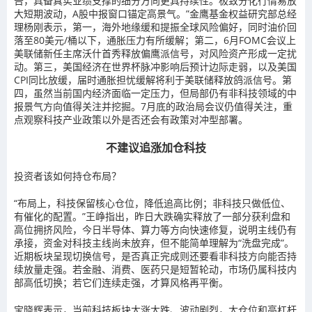
告，具备真实业绩支撑的细分方向更具持续性。极致分化行情易放
大短期波动，A股中报窗口锚定高景气。”金鹰基金权益研究部总经
理杨刚表示，第一，海外地缘缓和提振全球风险偏好，同时油价回
落至80美元/桶以下，通胀压力有所缓解；第二，6月FOMC会议上
美联储新任主席沃什首秀释放偏鹰派信号，对风险资产形成一定扰
动。第三，美国经济在世界杯脉冲影响后预计边际走弱，以及美国
CPI同比放缓，届时通胀担忧缓解将利于美联储释放鸽派信号。第
四，虽然当前国内经济面临一定压力，但局部仍有非科技领域的中
报景气方向值得关注并挖掘。7月底的政治局会议仍值得关注，重
点观察科技产业政策以外是否还会有政策对冲型部署。
不建议追涨加仓科技
投资者该如何持仓布局？
“布局上，科技保留核心仓位，降低追高比例；非科技只做低位、
有催化的配置。”王峥指出，昨日大跌确实释放了一部分获利盘和
高位拥挤风险，今日半导体、算力等方向快速修复，说明主线仍有
承接，资金对科技主线尚未放弃，但不能简单理解为“洗盘完成”。
近期板块呈现切换信号，是否真正完成则还要看非科技方向能否持
续放量走强。若金融、消费、医药只是短暂轮动，市场仍属科技内
部高低切换；若它们连续走强，才算风格再平衡。
宝晓辉表示，
当前科技板块大涨大跌、波动剧烈，大仓位和高杠杆