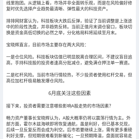
线里抱团。从逻辑上看，市场并非全面转乐观，而是在风险偏好修
复时优先选择产业趋势最清晰、弹性最大的科技资产。
排排网财富认为，
科技板块大跌后反弹，验证了当前调整是上涨途
中的阶段性洗盘，并非趋势反转。
当前正值月末调仓窗口，板块切
换是资金高低切换的必然之举，分化格局料将延续至月末。
宝晓辉直言，
目前市场主要存在两大风险：
一是仓位风险。
科技板块估值已明显脱离合理区间，不建议盲目追
高，手持科技股的投资者逢高分批减仓，避免满仓押注单一赛道。
二是杠杆风险。
当前市场行情较热，不少投资者使用杠杆交易，但
高位加杠杆极易触发爆仓风险。
6月底关注这些因素
接下来，投资者需要注意哪些影响A股走势的市场因素？
畅力资产董事长宝晓辉认为，
A股大概率仍将以震荡行情为主。
外
部方面，霍尔木兹海峡即将恢复通航，虽是利好，但已基本兑现，
后续一旦反复反而会成为利空。后市若要继续上涨，需有更多重磅
利好支撑，但短期很难看到新催化；一旦预期降温，盘面就容易走