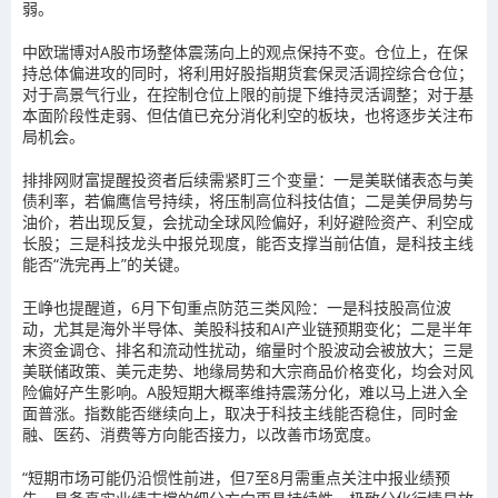
弱。
中欧瑞博对A股市场整体震荡向上的观点保持不变。
仓位上，在保
持总体偏进攻的同时，将利用好股指期货套保灵活调控综合仓位；
对于高景气行业，在控制仓位上限的前提下维持灵活调整；对于基
本面阶段性走弱、但估值已充分消化利空的板块，也将逐步关注布
局机会。
排排网财富提醒投资者后续需紧盯三个变量：一是美联储表态与美
债利率，若偏鹰信号持续，将压制高位科技估值；二是美伊局势与
油价，若出现反复，会扰动全球风险偏好，利好避险资产、利空成
长股；三是科技龙头中报兑现度，能否支撑当前估值，是科技主线
能否“洗完再上”的关键。
王峥也提醒道，
6月下旬重点防范三类风险：一是科技股高位波
动，尤其是海外半导体、美股科技和AI产业链预期变化；二是半年
末资金调仓、排名和流动性扰动，缩量时个股波动会被放大；三是
美联储政策、美元走势、地缘局势和大宗商品价格变化，均会对风
险偏好产生影响。A股短期大概率维持震荡分化，难以马上进入全
面普涨。指数能否继续向上，取决于科技主线能否稳住，同时金
融、医药、消费等方向能否接力，以改善市场宽度。
“短期市场可能仍沿惯性前进，但7至8月需重点关注中报业绩预