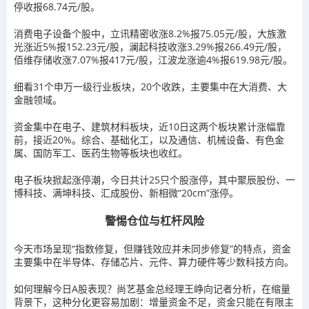
停收报68.74元/股。
消费电子设备个股中，立讯精密收涨8.2%报75.05元/股，大族激
光涨近5%报152.23元/股，澜起科技收涨3.29%报266.49元/股，
佰维存储收涨7.07%报417元/股，江波龙涨逾4%报619.98元/股。
细看31个申万一级行业板块，20个收跌，主要集中在大消费、大
金融领域。
资金集中在电子、建筑材料板块，近10日这两个板块累计涨幅靠
前，接近20%。综合、基础化工，以及通信、机械设备、有色金
属、国防军工、医药生物等板块也收红。
电子板块掀起涨停潮，今日共计25只个股涨停，其中聚辰股份、一
博科技、满坤科技、汇成股份、新相微“20cm”涨停。
警惕仓位与杠杆风险
今天市场呈现“指数修复，但赚钱效应并未同步修复”的特点，资金
主要集中在半导体、存储芯片、元件、算力硬件等少数科技方向。
如何理解今日A股表现？尚艺基金总经理王峥向记者分析，在缩量
背景下，这种分化更容易加剧：增量资金不足，资金只能在有限主