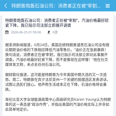
特朗普炮轰石油公司：消费者正在被“宰割”，汽油价格最好赶紧下降，我已指示司法部立即展开调查
特朗普炮轰石油公司：消费者正在被“宰割”，汽油价格最好赶
紧下降，我已指示司法部立即展开调查
2026-06-25 01:59:06
0
次
据澎湃新闻报道，6月24日，美国总统特朗普谴责石油公司没有随
近期原油价格的下跌相应降低汽油零售价。
“油价正在急剧暴跌！
换句话说，消费者正在被‘宰割’。我已指示司法部立即对此事展开
调查。汽油价格最好赶紧下降，而不是像现在这样慢！”他在社交
媒体发文称，未点名任何石油公司。
据财联社报道，这可能是特朗普为今年美国中期大选的又一次造
势。周二，特朗普在宾夕法尼亚州一个关键的摇摆选区发表讲话，
试图让选民们放心。他声称生活成本正在下降，石油价格将会暴
跌。
哥伦比亚大学全球能源政策中心高级研究员Karen Young认为特朗
普的这一表态是“政治作秀”，并指出美国的汽油价格实际上并非如
此简单地定价。