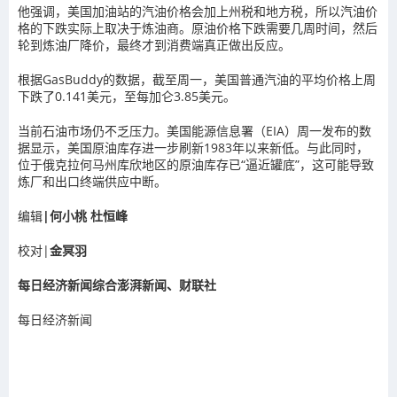
他强调，美国加油站的汽油价格会加上州税和地方税，所以汽油价
格的下跌实际上取决于炼油商。原油价格下跌需要几周时间，然后
轮到炼油厂降价，最终才到消费端真正做出反应。
根据GasBuddy的数据，
截至周一，美国普通汽油的平均价格上周
下跌了0.141美元，至每加仑3.85美元。
当前石油市场仍不乏压力。美国能源信息署（EIA）周一发布的数
据显示，美国原油库存进一步刷新1983年以来新低。与此同时，
位于俄克拉何马州库欣地区的原油库存已“逼近罐底”，这可能导致
炼厂和出口终端供应中断。
编辑
|
何小桃 杜恒峰
校对|
金冥羽
每日经济新闻综合澎湃新闻、财联社
每日经济新闻