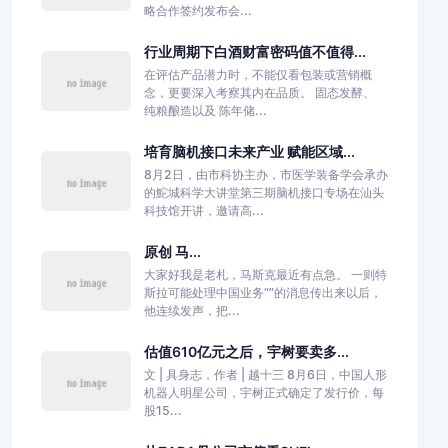
略合作签约发布会...
行业周期下白酒财富密码值不值得...
在评估产品潜力时，不能仅看包装或营销概
念，更要深入考察其内在品质。 固态发酵、
纯粮酿造以及 陈年储...
培育脑机接口未来产业 赋能区域...
8月2日，由市科协主办，市医学装备学会承办
的鮀城科学大讲堂第三期脑机接口专场在汕头
科技馆开讲，邀请高...
原创 马...
大家好我是老札，马斯克最近有点急。 一则特
斯拉可能处理中国业务“”的消息传出来以后，
他连续发声，把...
估值610亿元之后，宇树要卖多...
文 | 具身志，作者 | 越十三 8月6日，中国人形
机器人明星公司，宇树正式确定了发行价，每
股15...