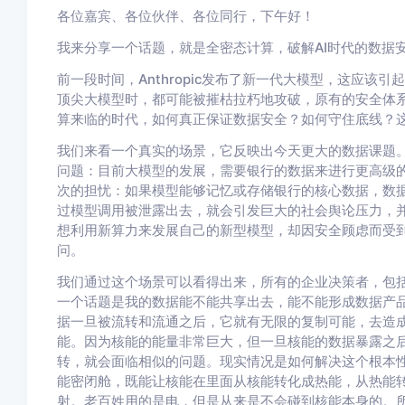
各位嘉宾、各位伙伴、各位同行，下午好！
我来分享一个话题，就是全密态计算，破解AI时代的数据
前一段时间，Anthropic发布了新一代大模型，这应
顶尖大模型时，都可能被摧枯拉朽地攻破，原有的安全体
算来临的时代，如何真正保证数据安全？如何守住底线？
我们来看一个真实的场景，它反映出今天更大的数据课题
问题：目前大模型的发展，需要银行的数据来进行更高级
次的担忧：如果模型能够记忆或存储银行的核心数据，数
过模型调用被泄露出去，就会引发巨大的社会舆论压力，
想利用新算力来发展自己的新型模型，却因安全顾虑而受
问。
我们通过这个场景可以看得出来，所有的企业决策者，包
一个话题是我的数据能不能共享出去，能不能形成数据产
据一旦被流转和流通之后，它就有无限的复制可能，去造
能。因为核能的能量非常巨大，但一旦核能的数据暴露之
转，就会面临相似的问题。现实情况是如何解决这个根本
能密闭舱，既能让核能在里面从核能转化成热能，从热能
射。老百姓用的是电，但是从来是不会碰到核能本身的。