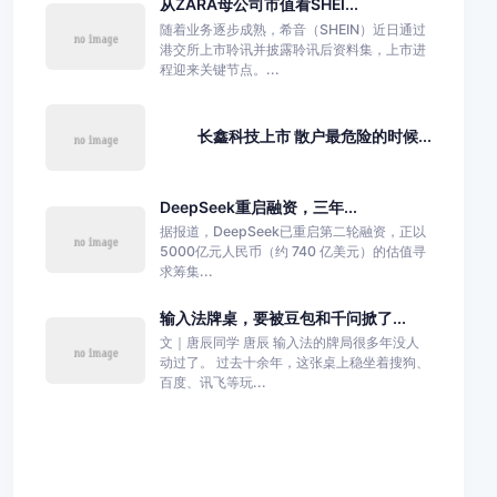
从ZARA母公司市值看SHEI...
随着业务逐步成熟，希音（SHEIN）近日通过
港交所上市聆讯并披露聆讯后资料集，上市进
程迎来关键节点。...
长鑫科技上市 散户最危险的时候...
DeepSeek重启融资，三年...
据报道，DeepSeek已重启第二轮融资，正以
5000亿元人民币（约 740 亿美元）的估值寻
求筹集...
输入法牌桌，要被豆包和千问掀了...
文｜唐辰同学 唐辰 输入法的牌局很多年没人
动过了。 过去十余年，这张桌上稳坐着搜狗、
百度、讯飞等玩...