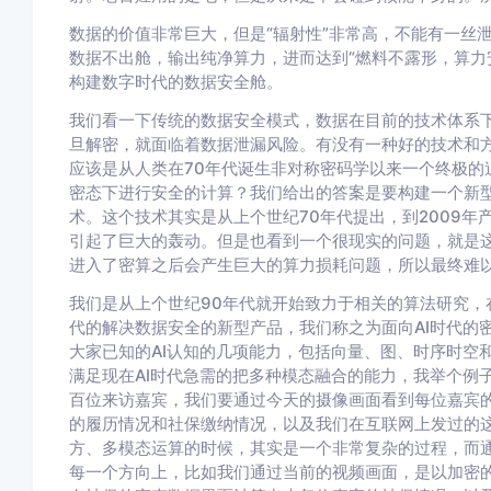
数据的价值非常巨大，但是“辐射性”非常高，不能有一丝
数据不出舱，输出纯净算力，进而达到“燃料不露形，算力
构建数字时代的数据安全舱。
我们看一下传统的数据安全模式，数据在目前的技术体系
旦解密，就面临着数据泄漏风险。有没有一种好的技术和
应该是从人类在70年代诞生非对称密码学以来一个终极的
密态下进行安全的计算？我们给出的答案是要构建一个新
术。这个技术其实是从上个世纪70年代提出，到2009
引起了巨大的轰动。但是也看到一个很现实的问题，就是
进入了密算之后会产生巨大的算力损耗问题，所以最终难
我们是从上个世纪90年代就开始致力于相关的算法研究，
代的解决数据安全的新型产品，我们称之为面向AI时代的
大家已知的AI认知的几项能力，包括向量、图、时序时空
满足现在AI时代急需的把多种模态融合的能力，我举个例
百位来访嘉宾，我们要通过今天的摄像画面看到每位嘉宾
的履历情况和社保缴纳情况，以及我们在互联网上发过的
方、多模态运算的时候，其实是一个非常复杂的过程，而通
每一个方向上，比如我们通过当前的视频画面，是以加密