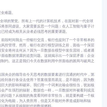
安全难题。
该引起全球的警觉。所有上一代的计算机技术，在面对新一代全球
系将形同虚设。大家需要反思一个问题：在人工智能与量子计
这已经成为相关从业者必须思考的重要课题。
。前段时间我去一些银行交流，银行也提到了一个非常根本的
的风控管理。然而，银行在进行模型训练之前，面临一个深层
据安全将何去何从？因为一旦数据在模型中发生流转，或者通
并面临数据泄露的追责问题。这就揭示出一个深层矛盾：企业
到制约。这正是我们今天在数据利用中所面临的困局与破局之
括国央企的领导在今天思考的数据要素进行流通的时代中，第
品给到各行各业去使用？答案很显而易见，是不能的，因为数
成巨大的影响和破坏。我们用一个词来比喻会很恰当，犹如核
后会产生强烈的辐射，数据也一样，一旦数据对外被看到或流
性的问题？从核能的角度看同样非常恰当，就是要构建一个核
转化为电能，为人类所用，但是又不能对外界造成影响和辐
所以数据就是核能时代的数据燃料。