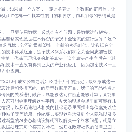
泄漏，如果做一个方案，一定是构建是一个数据的密闭舱，让
安心用”这样一个根本性的目的和要求，而我们做的事情就是
下，一旦要使用数据，必然会有个问题，是数据进行解密；一
方案能够实现数据在不解密的情况下全密态的进行运算？这个
追求目标，能不能重新塑造一个新的密码时代，让数据在全
型的技术体系底座，这个技术体系我们称之为全同态加密技
年产生第一代基于理想格的相关算法，这个算法产生之后在全球
这项技术一直没有得到巨大的产业化应用，因为加密技术一旦
以产业应用。
在2012年成立公司之后又经过十几年的沉淀，最终形成这一
密态计算和多模态统一的新型数据库产品。我们的产品特点是
和传统的关系进行融合，既能够达到在密态能够计算，又能够
子大家可能会更理解这件事情。今天的现场会场里面可能有几
的情况，以及迅速地从相关的社保记录里面找出每位嘉宾以往
这种帖子等等信息。传统要去实现这种涉及到个人隐私以及多
过新型的AI密态基础设施就可以解决一个终极问题，就是在
的数据处理完每个嘉宾的特征，然后在政府社保的信息里面，