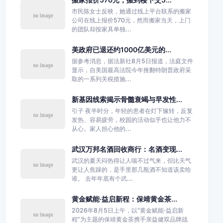
市民陈女士反映，她通过线上平台联系的搬家
公司在线上报价570元，然而搬家当天，上门
的团队却按家具单独...
美政府已退还约1000亿美元的...
据参考消息，据法新社8月5日报道，法庭文件
显示，自美国最高法院今年推翻特朗普政府采
取的一系列关税措施...
新基因线索揭示骨髓衰竭与早发性...
引子 夜半时分，年轻的患者在灯下辗转，反复
发热、容易疲劳，校园的活动似乎也让他力不
从心。家人担心他的...
武汉万邦名酒回收商行：名酒变现...
武汉的夏天闷热得让人喘不过气来，但比天气
更让人焦躁的，是手里那几瓶酒不知道该卖给
谁。 去年年底有个武...
黄金赋能·益启新程：保靖黄金茶...
2026年8月5日上午，以“黄金赋能·益启新
程”为主题的保靖黄金茶携手亲益健双品牌战