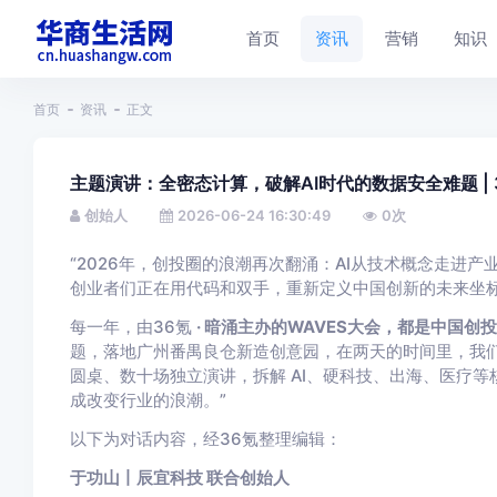
首页
资讯
营销
知识
首页
资讯
正文
主题演讲：全密态计算，破解AI时代的数据安全难题 | 3
创始人
2026-06-24 16:30:49
0
次
“2026年，创投圈的浪潮再次翻涌：AI从技术概念走进产
创业者们正在用代码和双手，重新定义中国创新的未来坐
每一年，由36氪
· 暗涌主办的WAVES大会，都是中国创
题，落地广州番禺良仓新造创意园，在两天的时间里，我们
圆桌、数十场独立演讲，拆解 AI、硬科技、出海、医疗等
成改变行业的浪潮。”
以下为对话内容，经36氪整理编辑：
于功山丨辰宜科技 联合创始人