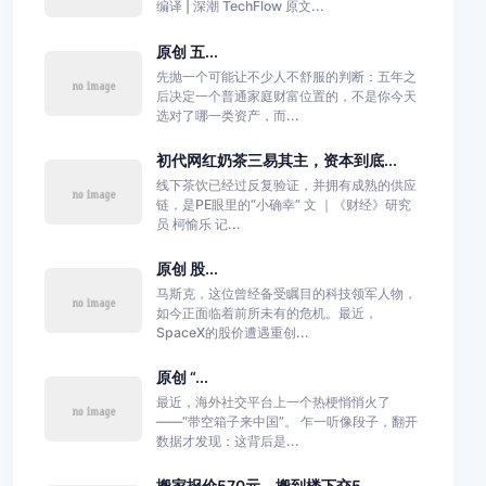
编译 | 深潮 TechFlow 原文...
原创 五...
先抛一个可能让不少人不舒服的判断：五年之
后决定一个普通家庭财富位置的，不是你今天
选对了哪一类资产，而...
初代网红奶茶三易其主，资本到底...
线下茶饮已经过反复验证，并拥有成熟的供应
链，是PE眼里的“小确幸” 文 ｜《财经》研究
员 柯愉乐 记...
原创 股...
马斯克，这位曾经备受瞩目的科技领军人物，
如今正面临着前所未有的危机。最近，
SpaceX的股价遭遇重创...
原创 “...
最近，海外社交平台上一个热梗悄悄火了
——“带空箱子来中国”。 乍一听像段子，翻开
数据才发现：这背后是...
搬家报价570元，搬到楼下交5...