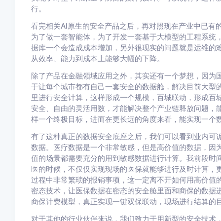
行。
看完相关AI原生的安全产品之后，再对照现在产业中已有
为了做一套智能体，为了开发一套基于大模型的工程系统
据库一个会造成成本增加，另外很现实的问题就是运维的
从效率、能力到成本上能够大幅的下降。
除了产品在金融领域应用之外，其实还有一个梦想，因为
于让每个城市都有自己一套安全的数据舱，解决目前大型的
里进行安全计算，这样形成一个规模，百城联动，形成百
安全、自由的灵活用数，才能解决整个产业链释放问题，
样一个终极目标，进而在更长远的角度来看，能实现一个
有了这种真正的数据安全底座之后，我们可以看到业内可
数据。医疗数据是一个非常敏感，但是高价值的数据，因
值的场景都需要充分的用到敏感数据进行计算。我前段时
医的时候，不仅仅实现现场的医保就能够进行及时计算，
过程中非常繁琐的报销事项，这一定离不开如何用高价值
密态技术，让医保数据在密态的安全舱里面和商保的数据
商保计费模型，真正实现一键双保联动，现场进行结算的
对于其他的行业伙伴来说，我们致力于用新型的安全技术