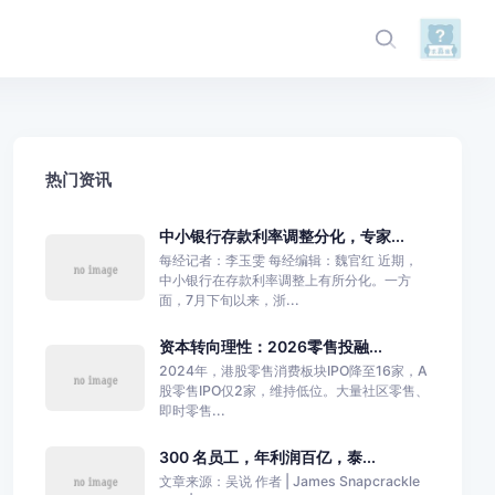
热门资讯
中小银行存款利率调整分化，专家...
每经记者：李玉雯 每经编辑：魏官红 近期，
中小银行在存款利率调整上有所分化。一方
面，7月下旬以来，浙...
资本转向理性：2026零售投融...
2024年，港股零售消费板块IPO降至16家，A
股零售IPO仅2家，维持低位。大量社区零售、
即时零售...
300 名员工，年利润百亿，泰...
文章来源：吴说 作者 | James Snapcrackle