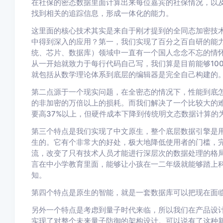
在社保的密态数据里面计算出来每位嘉宾的社保情况，以
找到相关的追踪信息，形成一体化的能力。
这里面的核心技术其实是来自于刚才提到的全同态加密技
中得到深入的应用？第一，我们实现了百分之百自研的能
统、芯片、数据库）领域中一直有一个国人念念不忘的情
从一开始就致力于每行代码自己写，我们算是目前能够10
就包括从数学理论体系到底层的编辑器是完全自己构建的
第二点源于一个现实问题，在全密态的情况下，性能到底
的非加密的万倍以上的损耗。而我们解决了一个比较大的
要高37%以上，但硬件成本下降到传统明文态数据计算的为
第三个特点是我们实现了中文原生，整个底层数据引擎是
生的。它有个非常大的好处，极大地降低使用者的门槛，
流，改变了只有技术人员才能进行深层次的数据处理的格
言在中小学教育里面，能够让小孩在一二年级就能够踏上
知。
第四个特点是原生的智能，就是一套数据库可以把现在面临
另外一个特点是考虑到量子时代来临，所以我们在产品设
实现了对整个未来量子防御的架构设计。可以说有了这种新