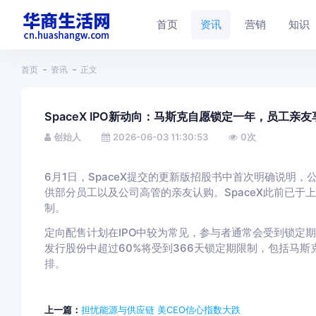
首页
资讯
营销
知识
首页
资讯
正文
SpaceX IPO新动向：马斯克自愿锁定一年，员工亲
创始人
2026-06-03 11:30:53
0
次
6月1日，SpaceX提交的更新版招股书中首次明确说明，
供部分员工以及公司高管的亲友认购。SpaceX此前已于
制。
定向配售计划在IPO中较为常见，参与者通常会受到锁定期约
发行股份中超过60%将受到366天锁定期限制，包括马斯
排。
上一篇：
担忧能源与供应链 美CEO信心指数大跌