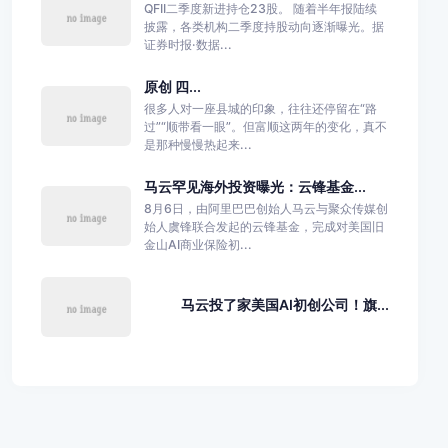
QFII二季度新进持仓23股。 随着半年报陆续
披露，各类机构二季度持股动向逐渐曝光。据
证券时报·数据...
原创 四...
很多人对一座县城的印象，往往还停留在“路
过”“顺带看一眼”。但富顺这两年的变化，真不
是那种慢慢热起来...
马云罕见海外投资曝光：云锋基金...
8月6日，由阿里巴巴创始人马云与聚众传媒创
始人虞锋联合发起的云锋基金，完成对美国旧
金山AI商业保险初...
马云投了家美国AI初创公司！旗...