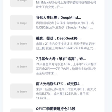
MiniMax关联公司上海稀宇极智科技有限公司
发生工商变更，注...
谷歌人事巨震：DeepMind...
界面新闻记者 | 宋佳楠 当地时间8月5日，谷
歌CEO桑达尔·皮查伊（Sundar Pichai）...
融资、提价，DeepSeek终...
来源：21世纪经济报道 21世纪经济报道记者
赵云帆 就在上周DeepSeek V4-Flash正式...
7月基金大考：谁在“追高”，谁...
74只基金单月亏损超40%，上半年199只翻倍
基只余2只——7月的A股，给所有主动权益类
基金经理带来...
南大光电涨5.17%，成交额4...
来源：新浪证券-红岸工作室 8月6日，南大光
电涨5.17%，成交额41.25亿元，换手率
11.42%...
QFII二季度新进持仓23股