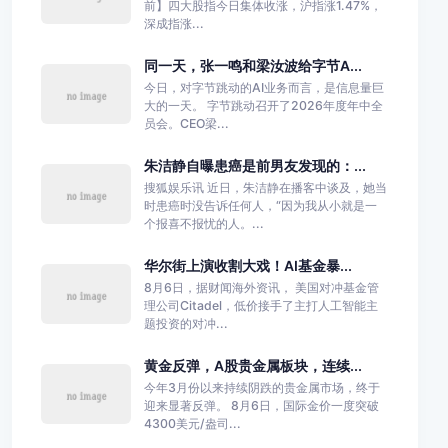
前】四大股指今日集体收涨，沪指涨1.47%，
深成指涨...
同一天，张一鸣和梁汝波给字节A...
今日，对字节跳动的AI业务而言，是信息量巨
大的一天。 字节跳动召开了2026年度年中全
员会。CEO梁...
朱洁静自曝患癌是前男友发现的：...
搜狐娱乐讯 近日，朱洁静在播客中谈及，她当
时患癌时没告诉任何人，“因为我从小就是一
个报喜不报忧的人。...
华尔街上演收割大戏！AI基金暴...
8月6日，据财闻海外资讯， 美国对冲基金管
理公司Citadel，低价接手了主打人工智能主
题投资的对冲...
黄金反弹，A股贵金属板块，连续...
今年3月份以来持续阴跌的贵金属市场，终于
迎来显著反弹。 8月6日，国际金价一度突破
4300美元/盎司...