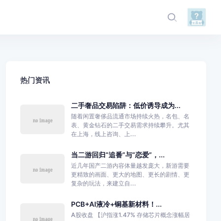
热门资讯
二手奢品交易陷阱：低价诱导成为...
随着闲置奢侈品流通市场持续火热，名包、名
表、黄金钻石的二手交易需求持续攀升。尤其
在上海，线上咨询、上...
当二游回归“追番”与“恋爱”，...
近几年国产二游内容体量越发庞大，新游需要
更精致的画面、更大的地图、更长的剧情、更
复杂的玩法，来建立自...
PCB+AI液冷+铜基新材料！...
A股收盘 【沪指涨1.47% 存储芯片概念涨幅居