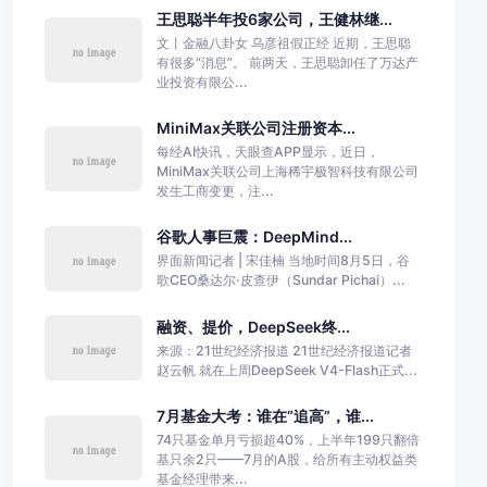
王思聪半年投6家公司，王健林继...
文丨金融八卦女 乌彦祖假正经 近期，王思聪
有很多“消息”。 前两天，王思聪卸任了万达产
业投资有限公...
MiniMax关联公司注册资本...
每经AI快讯，天眼查APP显示，近日，
MiniMax关联公司上海稀宇极智科技有限公司
发生工商变更，注...
谷歌人事巨震：DeepMind...
界面新闻记者 | 宋佳楠 当地时间8月5日，谷
歌CEO桑达尔·皮查伊（Sundar Pichai）...
融资、提价，DeepSeek终...
来源：21世纪经济报道 21世纪经济报道记者
赵云帆 就在上周DeepSeek V4-Flash正式...
7月基金大考：谁在“追高”，谁...
74只基金单月亏损超40%，上半年199只翻倍
基只余2只——7月的A股，给所有主动权益类
基金经理带来...