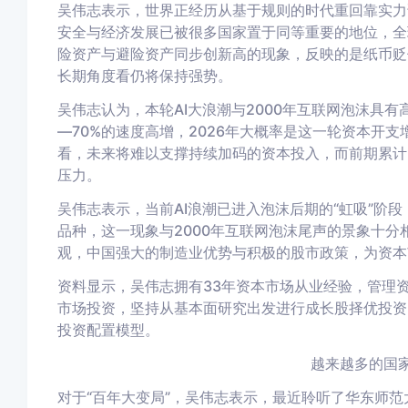
吴伟志表示，世界正经历从基于规则的
时代
重回靠实力
安全与经济发展已被
很多国家
置于同等重要的地位，全
险资产与避险资产同步创新高的现象，反映的是纸币贬
长期角度看仍将保持强势。
吴伟志认为，本轮AI大浪潮与2000年互联网泡沫具
—70%的速度高增，2026年大概率是这一轮资本开支
看，未来将难以支撑持续加码的资本投入，而前期累计
压力。
吴伟志表示，当前AI浪潮已进入泡沫后期的“虹吸”阶
品种，这一现象与2000年互联网泡沫尾声的景象十
观，中国强大的制造业优势与积极的股市政策，为资本
资料显示，吴伟志拥有33年资本市场从业经验，管理
市场投资，坚持从基本面研究出发进行成长股择优投资
投资配置模型。
越来越多的国
对于
“百年大变局”，
吴伟志表示，
最近
聆听了
华东师范