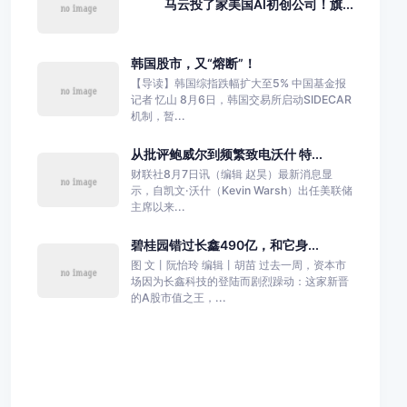
马云投了家美国AI初创公司！旗...
韩国股市，又“熔断”！
【导读】韩国综指跌幅扩大至5% 中国基金报
记者 忆山 8月6日，韩国交易所启动SIDECAR
机制，暂...
从批评鲍威尔到频繁致电沃什 特...
财联社8月7日讯（编辑 赵昊）最新消息显
示，自凯文·沃什（Kevin Warsh）出任美联储
主席以来...
碧桂园错过长鑫490亿，和它身...
图 文丨阮怡玲 编辑丨胡苗 过去一周，资本市
场因为长鑫科技的登陆而剧烈躁动：这家新晋
的A股市值之王，...