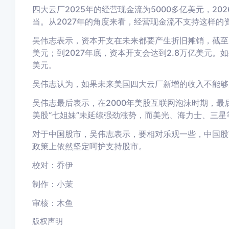
四大云厂
2025年的经营现金流
为
5000多亿
美元
，20
当。从2027年的角度来看，经营现金流不支持这样的
吴伟志表示，
资本开支
在
未来都要产生折旧摊销，截至2
美元；
到2027年底
，
资本
开支
会
达到2.
8
万亿
美元。
如
美元
。
吴伟志认为
，
如果
未来
美国
四大
云厂新增的收入
不
能够
吴伟志最后表示
，在2000年
美股
互联网泡沫时期
，
最
美股
“七姐妹”
未延续强劲涨势
，
而
美光、海力士、三星
对于
中国股市，
吴伟志表示，
要相对乐观一些，中国股
政策
上
依然坚定
呵护
支持股市
。
校对：乔伊
制作：小茉
审核：木鱼
版权声明