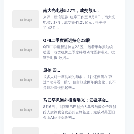
南大光电涨5.17%，成交额4...
来源：新浪证券-红岸工作室 8月6日，南大光
电涨5.17%，成交额41.25亿元，换手率
11.42%...
QFII二季度新进持仓23股
QFII二季度新进持仓23股。 随着半年报陆续
披露，各类机构二季度持股动向逐渐曝光。据
证券时报·数据...
原创 四...
很多人对一座县城的印象，往往还停留在“路
过”“顺带看一眼”。但富顺这两年的变化，真不
是那种慢慢热起来...
马云罕见海外投资曝光：云锋基金...
8月6日，由阿里巴巴创始人马云与聚众传媒创
始人虞锋联合发起的云锋基金，完成对美国旧
金山AI商业保险初...