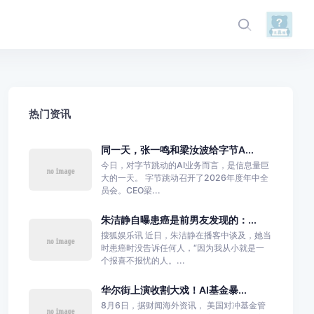
热门资讯
同一天，张一鸣和梁汝波给字节A...
今日，对字节跳动的AI业务而言，是信息量巨
大的一天。 字节跳动召开了2026年度年中全
员会。CEO梁...
朱洁静自曝患癌是前男友发现的：...
搜狐娱乐讯 近日，朱洁静在播客中谈及，她当
时患癌时没告诉任何人，“因为我从小就是一
个报喜不报忧的人。...
华尔街上演收割大戏！AI基金暴...
8月6日，据财闻海外资讯， 美国对冲基金管