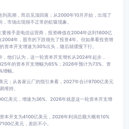
达到高潮，而后见顶回落；
从2000年10月开始
，
出现了
间
，市场
出现
很不正常
的虹吸现象
。
主要
推手
是电信运营商，投资峰值在2004年达到1600亿
在2004年，股市的下跌领先了投资
4年
。
但
如果看投资增
的资本开支
增速为
30%
出头
，随后就缓慢下行。
并，
他们认为，
这一轮资本开支
增长从
2024年
起步，
025年
的
资本开支
增幅为
65%；2026年
预计为
73%。资
%增幅。
美元；
从各家云厂的指引来看，
2027年
合计9700亿
美元
易维持
。
00亿
美元
，增速为36%。2026年就是这一轮资本开支增
资本开支
为4100亿美元，2026
年
利润总额
大概
有
10
%
100亿
美元
，
差距
不小。