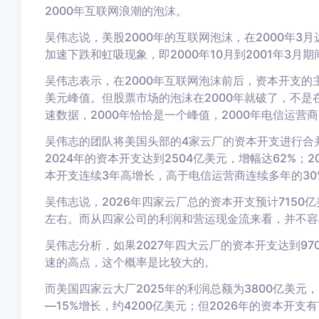
2000年互联网浪潮的泡沫。
吴伟志说
，
美股2000年的
互联网泡沫
，
在
2000年3月
加速
下跌
和虹吸现象，
即2000年
10月到
2001年
3月
期
吴伟志表示，
在2000年互联网泡沫前后，
资本开支的
美元峰值。但
股票市场的
泡沫在2000年
就
破
了
，不是
速数据，
2000年
恰恰是一个峰值，2000
年
电信运营商
吴伟志的
团队
将
美国头部的4家云
厂的资本开支进行
合
2024年
的资本开支达到2504亿美元，增幅达
62%
；
2
本开支连续3年
高
增长，高于电信运营商连续多年的30
吴伟志说，
2026年
四家云厂总的
资本开支
预计
7150亿
左右。
而从四家公司的
利润
和营运现金流来看，并不容
吴伟志分析，如果
2027年
四大云厂的
资本开支达到97
速的
高点
，这个概率是比较大的。
而美国四
家云
大
厂
2025年的利润总额
为
3800亿
美元
，
—
15%增长，约4200亿
美元；
但
2026
年的资本开支有7