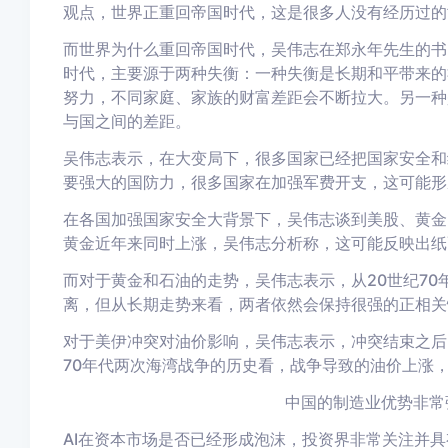
观点，
世界正
重回帝国时代，
这是很多人
没有经历过
的
而世界
为什么重回帝国时代，
吴伟志
在郑永年先生的
书
时代，主要源于两种失衡：一种失衡是长期和平带来的
努力，
不同家庭、
家族的财富
差距会不断拉大
。另一种
与国之间的差距。
吴伟志表示
，
在大变局下，
很多国家已经把国家安全和
要
强大的国防力，
很多国家在
加强军费开支，
这
可能形
在各国加强国家安全大背景下，吴伟志谈到美股、黄金
黄金近年来同时
上涨，
吴伟志分析称，这
可能反映
出
纸
而对于黄金和石油的走势，吴伟志表示，从20世纪7
离，但从
长期走势
来看
，两者
依然
会
保持很强的
正相关
对于美伊冲突对油价影响，吴伟志表示，冲突结束之后
70年代两次海湾战争的历史看，
战争导致的油价上涨
中国的
制造业优势非常
AI在资本市场是否已经形成泡沫，投资界非常关注并