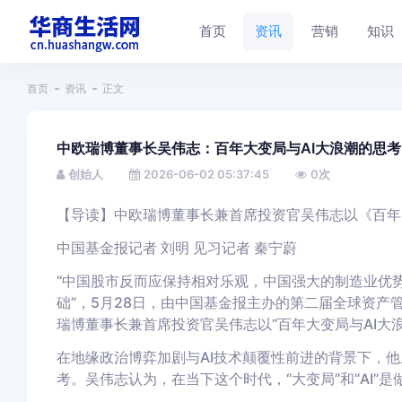
首页
资讯
营销
知识
首页
资讯
正文
中欧瑞博董事长吴伟志：百年大变局与AI大浪潮的思考
创始人
2026-06-02 05:37:45
0
次
【
导读
】
中欧瑞博董事长兼首席投资官吴伟志
以《百年
中国基金报记者 刘明 见习记者 秦宁蔚
“中国股市反而应保持相对乐观，中国强大的制造业优
础”，
5月2
8
日
，由
中国基金报主办的第二届全球资产管
瑞博董事长兼首席投资官吴伟志
以“
百年大变局与AI大
在地缘政治博弈加剧与AI技术颠覆性前进的背景下，
考。
吴伟志认为，在当下这个时代，“大变局”和“AI”