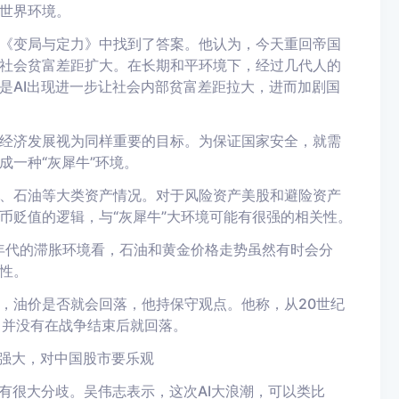
世界环境
。
《变局与定力》中找到了答案
。
他
认为
，
今天重回帝国
社会贫富差距扩大。在长期和平环境下
，
经过几
代人的
是AI出现
进一步
让社会内部贫富差距拉大，进而
加剧
国
经济发展视为同样重要的目标。为
保证国家安全，
就需
成一种
“灰犀牛”
环境
。
、石油等大类资产情况。对于
风险资产美股和
避险
资产
币贬值的逻辑，
与
“灰犀牛”
大环境
可能有很强的相关性。
0年代的滞胀环境看，石油和黄金价格走势虽然
有时会分
性
。
，油价是否就会回落
，
他持保守观点。他称，
从20
世纪
，并没有在战争结束后
就
回落
。
强大
，
对中国股市要乐观
具有很大分歧
。
吴伟志表示
，这次AI大浪潮，
可以类比