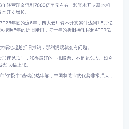
26年经营现金流
到
7000亿
美元
左右，和资本开支基本相
资本开支增长。
026年底
的这
6年
，
四大云厂
资本开支累计达到1.8万亿
果按照6年的折旧摊销，每一年的折旧摊销得
超
4000亿
大幅地超越折旧摊销，那利润端就会有问题。
后加速
见顶
时
，
涨得最好的一批
股票并不是龙头股。如
今
等却
大幅上涨
。
市的“慢牛”基础
仍然
牢靠，
中国
制造业的优势非常强大，