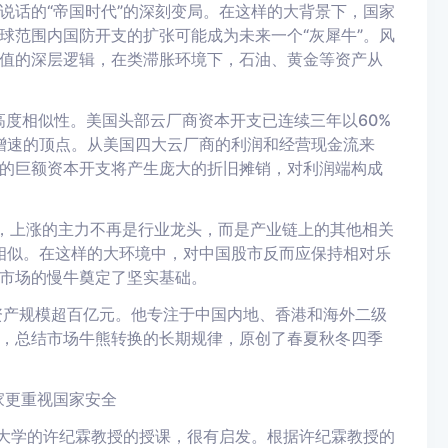
说话的“帝国时代”的深刻变局。在这样的大背景下，国家
球范围内国防开支的扩张可能成为未来
一个
“灰犀牛”。风
值的深层逻辑，在类滞胀环境下，石油、黄金等资产从
有高度相似性。美国头部云厂商资本开支已连续三年以60%
增速的顶点。从
美国
四大云厂商的利润和经营现金流来
的巨额资本开支将产生庞大的折旧摊销，对利润端构成
段，上涨的主力不再是行业龙头，而是产业链上的其他相关
分相似。在这样的大环境中，对中国股市反而应保持相对乐
市场的慢牛奠定了坚实基础。
资产规模超百亿元。他专注于中国内地、香港和海外二级
，总结市场牛熊转换的长期规律，原创了春夏秋冬四季
家更重视国家安全
大学的许纪霖教授的授课，很有启发。
根据
许纪霖教授的