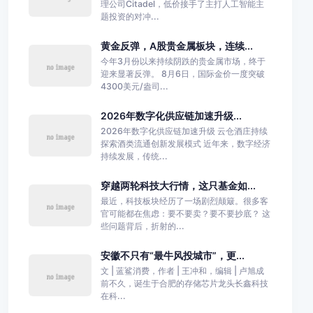
理公司Citadel，低价接手了主打人工智能主
题投资的对冲...
黄金反弹，A股贵金属板块，连续...
今年3月份以来持续阴跌的贵金属市场，终于
迎来显著反弹。 8月6日，国际金价一度突破
4300美元/盎司...
2026年数字化供应链加速升级...
2026年数字化供应链加速升级 云仓酒庄持续
探索酒类流通创新发展模式 近年来，数字经济
持续发展，传统...
穿越两轮科技大行情，这只基金如...
最近，科技板块经历了一场剧烈颠簸。很多客
官可能都在焦虑：要不要卖？要不要抄底？ 这
些问题背后，折射的...
安徽不只有“最牛风投城市”，更...
文 | 蓝鲨消费，作者 | 王冲和，编辑 | 卢旭成
前不久，诞生于合肥的存储芯片龙头长鑫科技
在科...