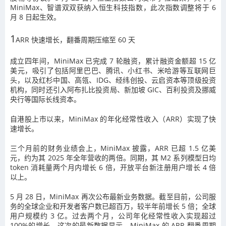
MiniMax、智谱双双获纳入恒生科技指数，此次指数调整将于 6
月 8 日起生效。
1
ARR 快速增长，翻番周期压缩至 60 天
成立四年间，MiniMax 已完成 7 轮融资，累计融资金额超 15 亿
美元，吸引了包括阿里巴巴、腾讯、小红书、米哈游等互联网巨
头，以及红杉中国、高瓴、IDG、经纬创投、云启资本等顶级投资
机构，同时还引入阿布扎比投资局、新加坡 GIC、百利投资及挪威
央行等国际长线资本。
自港股上市以来，MiniMax 的年化经常性收入（ARR）实现了快
速增长。
三个月前的财务业绩会上，MiniMax 披露，ARR 已超 1.5 亿美
元，约为其 2025 年全年营收的两倍。同期，其 M2 系列模型日均
token 消耗量两个月内增长 6 倍，开放平台新注册用户增长 4 倍
以上。
5 月 28 日，MiniMax 再次公布最新业务数据。截至目前，公司服
务的全球企业和开发者客户数已超百万，较半年前增长 5 倍；全球
用户规模约 3 亿。过去两个月，公司年化经常性收入实现超过
100%的增长。这次的最新数据显示，MiniMax 的 ARR 翻番周期