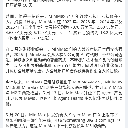
已压缩至 60 天。
然而，值得一提的是，MiniMax 这几年连续亏损且亏损额在扩
大。招股书显示，MiniMax 在 2022 年、2023 年、2024 年以及
2025 年前三个季度年度亏损分别为 7370 万美元、2.69 亿美元、
4.65 亿美元及 5.12 亿美元，近四年累计亏损约为 13.2 亿美元
（约合人民币 92.9 亿元）。
在 3 月的财报业绩会上，MiniMax 创始人兼首席执行官闫俊杰强
调，2026 年 MiniMax 会从大模型公司向 AI 时代的平台型公司迈
进，持续定义和推动新的智能范式，不断提升技术和产品的创新能
力，以及可扩展的基建和 token 吞吐能力，同时深化商业化布局
并深耕全球市场机会，为全球用户和合作伙伴提供更强大的智能。
今年以来，MiniMax 已经陆续推出了 MiniMax-M2.5、MiniMax-
M2.6 和 MiniMax-M2.7 等三款旗舰大语言模型，并开源了 M2.5
与 M2.7 两款模型。5 月 13 日，MiniMax 升级了其 Agent 产品
并更名为 Mavis，同时推出 Agent Teams 多智能体团队协作功
能。
5 月 26 日，MiniMax 研发负责人 Skyler Miao 在 X 上发布了一
张架构图和一组性能曲线，配文“Something BIG is coming！”社
区普遍认为，这是 MiniMax 下一代旗舰模型 M3 的预告。