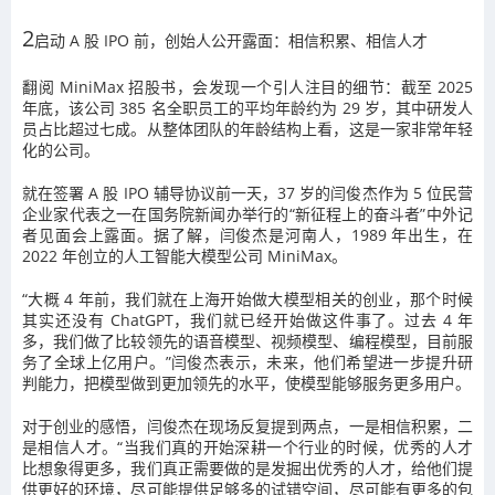
2
启动 A 股 IPO 前，创始人公开露面：相信积累、相信人才
翻阅 MiniMax 招股书，会发现一个引人注目的细节：截至 2025
年底，该公司 385 名全职员工的平均年龄约为 29 岁，其中研发人
员占比超过七成。从整体团队的年龄结构上看，这是一家非常年轻
化的公司。
就在签署 A 股 IPO 辅导协议前一天，37 岁的闫俊杰作为 5 位民营
企业家代表之一在国务院新闻办举行的“新征程上的奋斗者”中外记
者见面会上露面。据了解，闫俊杰是河南人，1989 年出生，在
2022 年创立的人工智能大模型公司 MiniMax。
“大概 4 年前，我们就在上海开始做大模型相关的创业，那个时候
其实还没有 ChatGPT，我们就已经开始做这件事了。过去 4 年
多，我们做了比较领先的语音模型、视频模型、编程模型，目前服
务了全球上亿用户。”闫俊杰表示，未来，他们希望进一步提升研
判能力，把模型做到更加领先的水平，使模型能够服务更多用户。
对于创业的感悟，闫俊杰在现场反复提到两点，一是相信积累，二
是相信人才。“当我们真的开始深耕一个行业的时候，优秀的人才
比想象得更多，我们真正需要做的是发掘出优秀的人才，给他们提
供更好的环境，尽可能提供足够多的试错空间，尽可能有更多的包