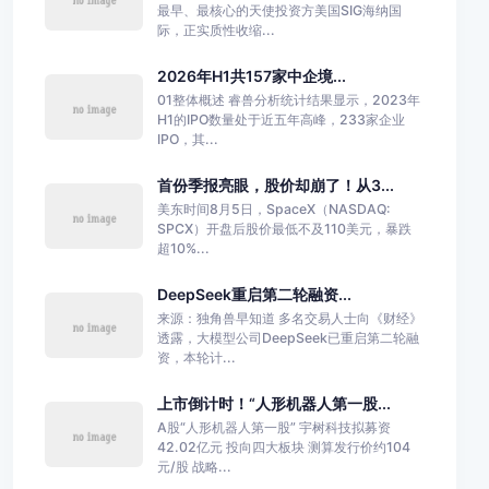
最早、最核心的天使投资方美国SIG海纳国
际，正实质性收缩...
2026年H1共157家中企境...
01整体概述 睿兽分析统计结果显示，2023年
H1的IPO数量处于近五年高峰，233家企业
IPO，其...
首份季报亮眼，股价却崩了！从3...
美东时间8月5日，SpaceX（NASDAQ:
SPCX）开盘后股价最低不及110美元，暴跌
超10%...
DeepSeek重启第二轮融资...
来源：独角兽早知道 多名交易人士向《财经》
透露，大模型公司DeepSeek已重启第二轮融
资，本轮计...
上市倒计时！“人形机器人第一股...
A股“人形机器人第一股” 宇树科技拟募资
42.02亿元 投向四大板块 测算发行价约104
元/股 战略...