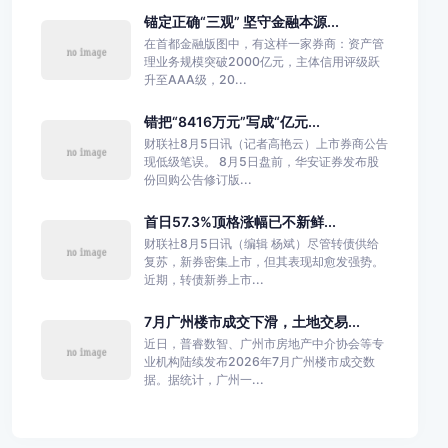
锚定正确“三观” 坚守金融本源...
在首都金融版图中，有这样一家券商：资产管
理业务规模突破2000亿元，主体信用评级跃
升至AAA级，20...
错把“8416万元”写成“亿元...
财联社8月5日讯（记者高艳云）上市券商公告
现低级笔误。 8月5日盘前，华安证券发布股
份回购公告修订版...
首日57.3%顶格涨幅已不新鲜...
财联社8月5日讯（编辑 杨斌）尽管转债供给
复苏，新券密集上市，但其表现却愈发强势。
近期，转债新券上市...
7月广州楼市成交下滑，土地交易...
近日，普睿数智、广州市房地产中介协会等专
业机构陆续发布2026年7月广州楼市成交数
据。据统计，广州一...