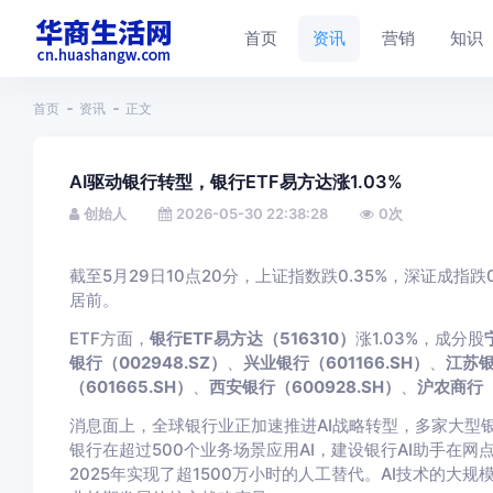
首页
资讯
营销
知识
首页
资讯
正文
AI驱动银行转型，银行ETF易方达涨1.03%
创始人
2026-05-30 22:38:28
0
次
截至5月29日10点20分，上证指数跌0.35%，深证成指跌
居前。
ETF方面，
银行ETF易方达（516310）
涨1.03%，成分股
银行（002948.SZ）
、
兴业银行（601166.SH）
、
江苏银
（601665.SH）
、
西安银行（600928.SH）
、
沪农商行（6
消息面上，全球银行业正加速推进AI战略转型，多家大型
银行在超过500个业务场景应用AI，建设银行AI助手在网
2025年实现了超1500万小时的人工替代。AI技术的