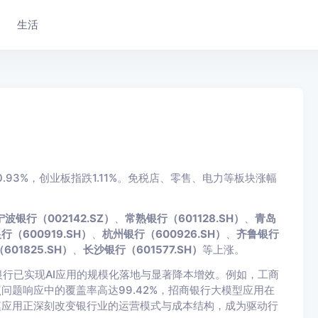
生活
0.93%，创业板指跌1.11%。免税店、零售、电力等板块涨幅
宁波银行（002142.SZ）
、
常熟银行（601128.SH）
、
青岛
行（600919.SH）
、
杭州银行（600926.SH）
、
齐鲁银行
01825.SH）
、
长沙银行（601577.SH）
等上涨。
银行已实现AI应用的规模化落地与显著降本增效。例如，工商
点问题响应中的覆盖率高达99.42%，招商银行大模型应用在
大规模应用正深刻改变银行业的运营模式与成本结构，成为驱动行