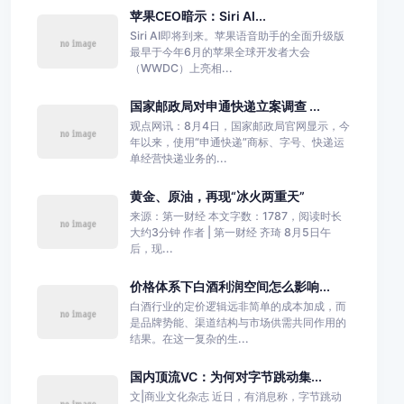
苹果CEO暗示：Siri AI...
Siri AI即将到来。苹果语音助手的全面升级版
最早于今年6月的苹果全球开发者大会
（WWDC）上亮相...
国家邮政局对申通快递立案调查 ...
观点网讯：8月4日，国家邮政局官网显示，今
年以来，使用“申通快递”商标、字号、快递运
单经营快递业务的...
黄金、原油，再现“冰火两重天”
来源：第一财经 本文字数：1787，阅读时长
大约3分钟 作者 | 第一财经 齐琦 8月5日午
后，现...
价格体系下白酒利润空间怎么影响...
白酒行业的定价逻辑远非简单的成本加成，而
是品牌势能、渠道结构与市场供需共同作用的
结果。在这一复杂的生...
国内顶流VC：为何对字节跳动集...
文|商业文化杂志 近日，有消息称，字节跳动