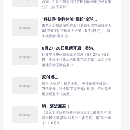
合同，引发市场对浙江亿田智能厨电股份有限
公司（以下简称“...
“科技游”别样体验“圈粉”全球...
来自牙买加的游客在深圳龙岗全球首家机器人
6S店餐厅拍摄机器人送餐（8月4日摄）。新
华社记者 梁旭 摄...
8月27-28日重磅开启！香港...
行业年度重磅盛会蓄势待发！8月27日至28
日，香港比特币大会即将正式启幕。本次大会
落地香港国际会展中...
原创 美...
前言 大家好，我是小李。 美债正式突破四十
万亿美元，这个数字每天都在膨胀，平均每天
增加近五十亿美元。...
铜，逼近新高！
【导读】国际期铜价格逼近5月以来新高 中国
基金报记者 莫琳 调整一个多月后，铜“卷土重
来”！ 8月5...