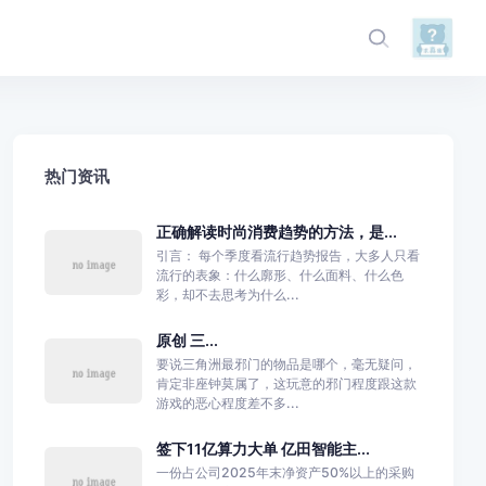
热门资讯
正确解读时尚消费趋势的方法，是...
引言： 每个季度看流行趋势报告，大多人只看
流行的表象：什么廓形、什么面料、什么色
彩，却不去思考为什么...
原创 三...
要说三角洲最邪门的物品是哪个，毫无疑问，
肯定非座钟莫属了，这玩意的邪门程度跟这款
游戏的恶心程度差不多...
签下11亿算力大单 亿田智能主...
一份占公司2025年末净资产50%以上的采购