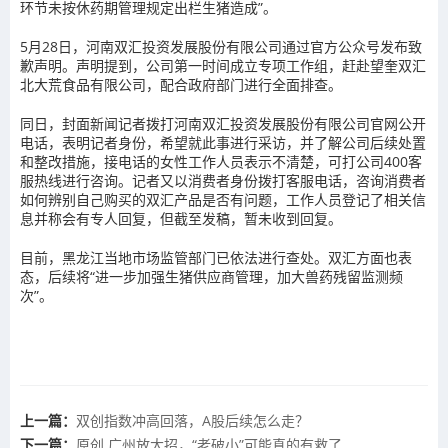
环节未按休药期管理规定出栏生猪造成”。
5月28日，河南双汇投资发展股份有限公司通过官方公众号发布致
歉声明。声明提到，公司第一时间成立专项工作组，赶赴望奎双汇
北大荒食品有限公司，配合政府部门进行全面排查。
同日，封面新闻记者拨打河南双汇投资发展股份有限公司官网公开
电话，表明记者身份，希望就此事进行采访，并了解公司后续处置
和整改措施，接电话的女性工作人员表示不清楚，可打公司400客
服热线进行咨询。记者又以消费者身份拨打客服电话，咨询消费者
如何辨别自己购买的双汇产品是否有问题，工作人员登记了相关信
息并称会有专人回复，但截至发稿，暂未收到回复。
目前，黑龙江当地市场监管部门已依法进行查处。双汇方面也表
态，后续将“进一步加强生猪供应商管理，加大兽药残留监测频
次”。
上一篇：
双创指数冲高回落，A股后续怎么走？
下一篇：
原创 广州放大招，“老破小”可能真的有救了