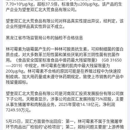
7.70×10³μg/kg，超标37.5倍，标准值为≤200μg/kg。该产品的生
产企业为望奎双汇北大荒食品有限公司。
望奎双汇北大荒食品有限公司对样品真实性提出异议，经判定，该
企业所提样品真实性异议不成立。
黑龙江省市场监管局公布的抽检不合格信息
林可霉素为链霉菌产生的一种林可胺类抗生素，可抑制细菌的蛋白
质合成，对大多数革兰阳性菌和某些厌氧的革兰阴性菌有抗菌作
用。《食品安全国家标准食品中兽药最大残留限量》（GB 31650
—-2019）中规定，林可霉素在猪的肌肉中最大残留限量为
200µg/kg。林可霉素不合格的原因可能是在养殖过程中为快速控
制疫病，加大用药量或未遵守休药期规定，致使上市销售的产品中
残留量超标。
望奎双汇北大荒食品有限公司是河南双汇投资发展股份有限公司旗
下子公司。天眼查显示，涉事公司由双汇发展持股75%控股，主要
从事生猪屠宰和肉制品业务，2025年营收14.18亿元，净利润
7249.59万元。
5月25日，双汇方面曾作出回应：第一，林可霉素不属于生猪屠宰
环节肉品出厂检验的“必检项目”；第二，超标问题主要是“上游养殖