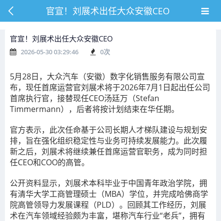
官宣！刘展术出任大众安徽CEO
官宣！刘展术出任大众安徽CEO
2026-05-30 03:29:46
0
次
5月28日，大众汽车（安徽）数字化销售服务有限公司宣
布，现任首席运营官刘展术将于2026年7月1日起出任公司
首席执行官，接替现任CEO汤廷万（Stefan
Timmermann）
，后者将按计划
结束在华任期。
官方表示，此次任命基于公司长期人才梯队建设与规划安
排，旨在强化组织稳定性与业务可持续发展能力。此次履
新之后，刘展术将继续兼任首席运营官职务，成为同时担
任CEO和COO的高管。
公开资料显示，刘展术本科毕业于中国青年政治学院，拥
有清华大学工商管理硕士（MBA）学位，并完成哈佛商学
院高管领导力发展课程（PLD）。回顾其工作经历，刘展
术在汽车领域经验颇为丰富，堪称汽车行业“老兵”，拥有