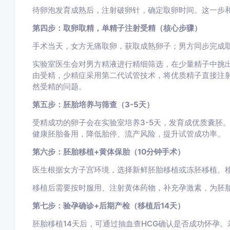
待卵泡发育成熟后，注射破卵针，确定取卵时间。这一步
第四步：取卵取精，单精子注射受精（核心步骤）
手术当天，女方无痛取卵，获取成熟卵子；男方同步完成
实验室医生会对男方精液进行精细筛选，在少量精子中挑
由受精，少精症采用第二代试管技术，将优质精子直接注
然受精的问题。
第五步：胚胎培养与筛查（3-5天）
受精成功的卵子会在实验室培养3-5天，发育成优质囊胚
健康胚胎备用，降低胎停、流产风险，提升试管成功率。
第六步：胚胎移植+黄体保胎（10分钟手术）
医生根据女方子宫环境，选择新鲜胚胎移植或冻胚移植。移
移植后需要按时服用、注射黄体药物，补充孕激素，为胚
第七步：验孕确诊+后期产检（移植后14天）
胚胎移植14天后，可通过抽血查HCG确认是否成功怀孕