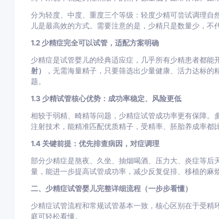
分为轻度、中度、重度三个等级：轻度少精可尝试调理自
儿是最高效的方式。需要注意的是，少精只是数量少，不
1.2 少精症完全可以试管，适配方案明确
少精症是试管婴儿的经典适应症，几乎所有少精患者都能
射）
，无需海量精子，只要筛选出少量健康、活力达标的
题。
1.3 少精试管核心优势：成功率稳定、风险更低
相较于弱精、畸精等问题，少精症试管成功率更有保障。
注射技术，能精准匹配优质精子，受精率、胚胎养成率都
1.4 关键前提：优先排查病因，对症调理
部分少精症是熬夜、久坐、抽烟喝酒、压力大、炎症等后
量，能进一步提高试管成功率，减少反复促排、移植的麻
二、少精症试管婴儿完整详细流程（一步步看懂）
少精症试管流程和常规试管基本一致，核心区别在于受精
庭可轻松看懂。