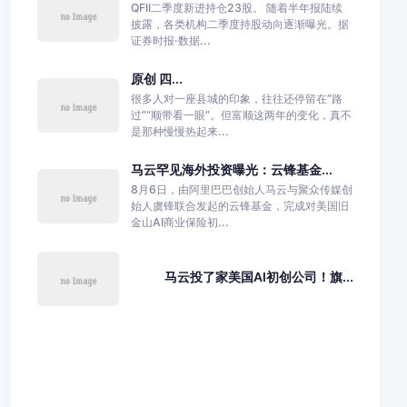
QFII二季度新进持仓23股。 随着半年报陆续
披露，各类机构二季度持股动向逐渐曝光。据
证券时报·数据...
原创 四...
很多人对一座县城的印象，往往还停留在“路
过”“顺带看一眼”。但富顺这两年的变化，真不
是那种慢慢热起来...
马云罕见海外投资曝光：云锋基金...
8月6日，由阿里巴巴创始人马云与聚众传媒创
始人虞锋联合发起的云锋基金，完成对美国旧
金山AI商业保险初...
马云投了家美国AI初创公司！旗...