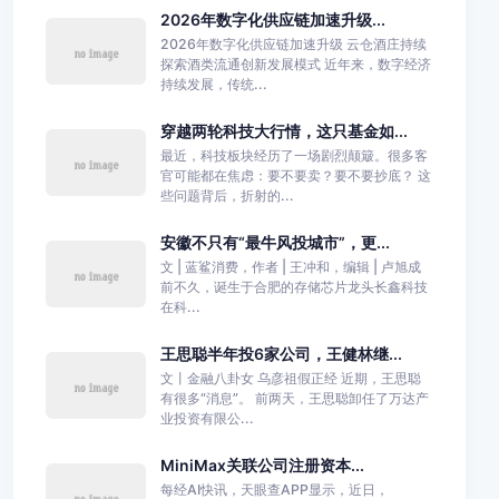
2026年数字化供应链加速升级...
2026年数字化供应链加速升级 云仓酒庄持续
探索酒类流通创新发展模式 近年来，数字经济
持续发展，传统...
穿越两轮科技大行情，这只基金如...
最近，科技板块经历了一场剧烈颠簸。很多客
官可能都在焦虑：要不要卖？要不要抄底？ 这
些问题背后，折射的...
安徽不只有“最牛风投城市”，更...
文 | 蓝鲨消费，作者 | 王冲和，编辑 | 卢旭成
前不久，诞生于合肥的存储芯片龙头长鑫科技
在科...
王思聪半年投6家公司，王健林继...
文丨金融八卦女 乌彦祖假正经 近期，王思聪
有很多“消息”。 前两天，王思聪卸任了万达产
业投资有限公...
MiniMax关联公司注册资本...
每经AI快讯，天眼查APP显示，近日，