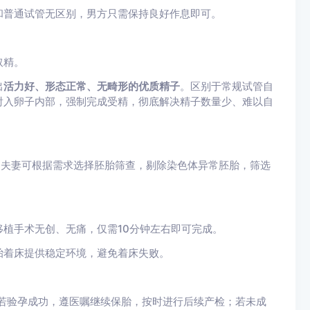
和普通试管无区别，男方只需保持良好作息即可。
取精。
出
活力好、形态正常、无畸形的优质精子
。区别于常规试管自
射入卵子内部，强制完成受精，彻底解决精子数量少、难以自
。夫妻可根据需求选择胚胎筛查，剔除染色体异常胚胎，筛选
植手术无创、无痛，仅需10分钟左右即可完成。
胎着床提供稳定环境，避免着床失败。
。若验孕成功，遵医嘱继续保胎，按时进行后续产检；若未成