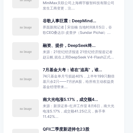
MiniMax关联公司上海稀宇极智科技有限公司
发生工商变更，注...
谷歌人事巨震：DeepMind...
界面新闻记者 | 宋佳楠 当地时间8月5日，谷
歌CEO桑达尔·皮查伊（Sundar Pichai）...
融资、提价，DeepSeek终...
来源：21世纪经济报道 21世纪经济报道记者
赵云帆 就在上周DeepSeek V4-Flash正式...
7月基金大考：谁在“追高”，谁...
74只基金单月亏损超40%，上半年199只翻倍
基只余2只——7月的A股，给所有主动权益类
基金经理带来...
南大光电涨5.17%，成交额4...
来源：新浪证券-红岸工作室 8月6日，南大光
电涨5.17%，成交额41.25亿元，换手率
11.42%...
QFII二季度新进持仓23股