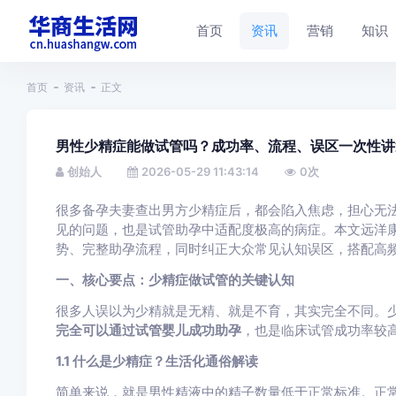
首页
资讯
营销
知识
首页
资讯
正文
男性少精症能做试管吗？成功率、流程、误区一次性讲
创始人
2026-05-29 11:43:14
0
次
很多备孕夫妻查出男方少精症后，都会陷入焦虑，担心无
见的问题，也是试管助孕中适配度极高的病症。本文远洋
势、完整助孕流程，同时纠正大众常见认知误区，搭配高
一、核心要点：少精症做试管的关键认知
很多人误以为少精就是无精、就是不育，其实完全不同。
完全可以通过试管婴儿成功助孕
，也是临床试管成功率较
1.1 什么是少精症？生活化通俗解读
简单来说，就是男性精液中的精子数量低于正常标准。正常