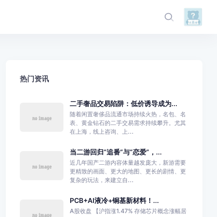
热门资讯
二手奢品交易陷阱：低价诱导成为...
随着闲置奢侈品流通市场持续火热，名包、名
表、黄金钻石的二手交易需求持续攀升。尤其
在上海，线上咨询、上...
当二游回归“追番”与“恋爱”，...
近几年国产二游内容体量越发庞大，新游需要
更精致的画面、更大的地图、更长的剧情、更
复杂的玩法，来建立自...
PCB+AI液冷+铜基新材料！...
A股收盘 【沪指涨1.47% 存储芯片概念涨幅居