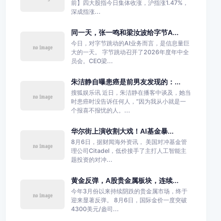
前】四大股指今日集体收涨，沪指涨1.47%，
深成指涨...
同一天，张一鸣和梁汝波给字节A...
今日，对字节跳动的AI业务而言，是信息量巨
大的一天。 字节跳动召开了2026年度年中全
员会。CEO梁...
朱洁静自曝患癌是前男友发现的：...
搜狐娱乐讯 近日，朱洁静在播客中谈及，她当
时患癌时没告诉任何人，“因为我从小就是一
个报喜不报忧的人。...
华尔街上演收割大戏！AI基金暴...
8月6日，据财闻海外资讯， 美国对冲基金管
理公司Citadel，低价接手了主打人工智能主
题投资的对冲...
黄金反弹，A股贵金属板块，连续...
今年3月份以来持续阴跌的贵金属市场，终于
迎来显著反弹。 8月6日，国际金价一度突破
4300美元/盎司...