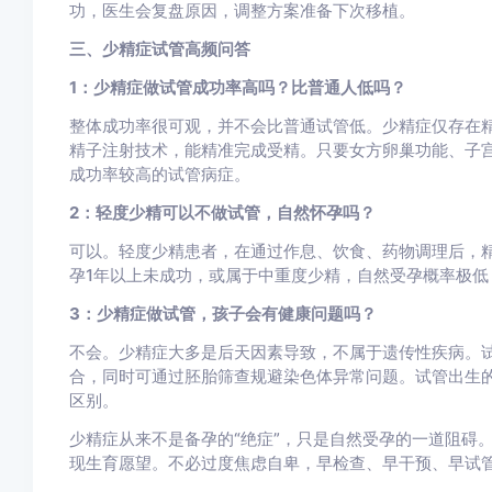
功，医生会复盘原因，调整方案准备下次移植。
三、少精症试管高频问答
1：少精症做试管成功率高吗？比普通人低吗？
整体成功率很可观，并不会比普通试管低。少精症仅存在
精子注射技术，能精准完成受精。只要女方卵巢功能、子
成功率较高的试管病症。
2：轻度少精可以不做试管，自然怀孕吗？
可以。轻度少精患者，在通过作息、饮食、药物调理后，
孕1年以上未成功，或属于中重度少精，自然受孕概率极
3：少精症做试管，孩子会有健康问题吗？
不会。少精症大多是后天因素导致，不属于遗传性疾病。
合，同时可通过胚胎筛查规避染色体异常问题。试管出生
区别。
少精症从来不是备孕的“绝症”，只是自然受孕的一道阻碍
现生育愿望。不必过度焦虑自卑，早检查、早干预、早试