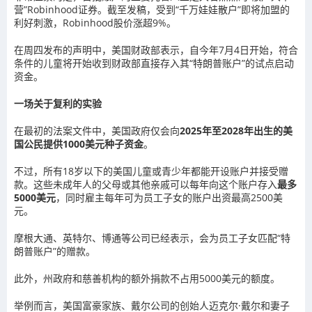
营”
Robinhood
证券。截至发稿，受到“千万娃娃散户”即将加盟的
利好
刺激，Robinhood股价涨超9%。
在周四发布的声明中，美国财政部表示，自今年7月4日开始，符合
条件的儿童将开始收到财政部直接存入其“特朗普账户”的试点启动
资金。
一场关于复利的实验
在最初的法案文件中，美国政府仅会向
2025年至2028年出生的美
国公民提供1000美元种子资金
。
不过，所有18岁以下的美国儿童或青少年都能开设账户并接受赠
款。这些未成年人的父母或其他亲戚可以每年向这个账户存入
最多
5000美元
，同时雇主每年可为员工子女的账户出资最高2500美
元。
摩根大通
、
英特尔
、
博通
等公司已经表示，会为员工子女匹配“特
朗普账户”的赠款。
此外，州政府和慈善机构的额外捐款不占用5000美元的额度。
举例而言，美国富豪家族、
戴尔公司
的创始人
迈克尔·戴尔
和妻子