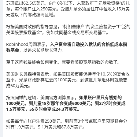
苏珊拿出62.5亿美元，向“10岁以下、未获政府千元赠款资格”的儿
童，每个账户注入250美元。受赠儿童必须居住在中位收入15万美
元或以下的邮政编码区域。
根据美国财政部的指导意见，“特朗普账户”的资金应投资于“广泛的
美国
股票指数基金
”，例如
共同基金
或
交易所交易基金
。
Robinhood周四表示，
入户资金将自动投入默认的合格低成本
指
数基金
，以追求长期增长潜力。
至于这笔钱最终会如何变化，就要看美股宽基指数的命数了。
美国财长贝森特曾表示，如果美国股市能保持年化10.5%的复合
收
益率
，光是财政部存进去的1000美元，到这批儿童退休时就能变
成60万美元。
按照同样的逻辑，美国官方测算显示，
如果账户里只有初始的
1000美元，到儿童18岁那年会变成6000美元；到27岁时会变成
1.5万美元，55岁时会变成24.3万美元。
如果每年向账户
注资
250美元，到前面3个节点账户里预期将会分
别有1.9万美元、5.1万美元和87.8万美元。