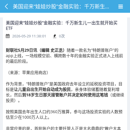
美国迎来“娃娃炒股”金融实验：千万新生儿一出生就开始买ETF
美国迎来“娃娃炒股”金融实验：千万新生儿一出生就开始买
ETF
2026-05-29 11:38:01
0
次
财联社
5月29日讯（编辑 史正丞）
随着一款名为“特朗普账户”的
app上线，一场规模空前、横跨数十年的金融实验正式进入上线前
的最后阶段。
（来源：苹果应用商店）
作为背景，“特朗普账户”是美国政府去年设立的延税投资项目，目
标是
让儿童自出生开始自动成为股民
，亲身体验储蓄随着复利增
长，然后
到18岁生日那天接管账户并决定如何使用这笔钱
（或继续
投资）。
按照
美国
去年出生人口约360万推算，参与这场投资实验的人数预
估至少在1000万人以上。
非常应景的是，首批账户的主要托管人正是大名鼎鼎的“
散户
大本