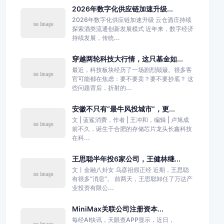
2026年数字化供应链加速升级...
2026年数字化供应链加速升级 云仓酒庄持续
探索酒类流通创新发展模式 近年来，数字经济
持续发展，传统...
穿越两轮科技大行情，这只基金如...
最近，科技板块经历了一场剧烈颠簸。很多客
官可能都在焦虑：要不要卖？要不要抄底？ 这
些问题背后，折射的...
安徽不只有“最牛风投城市”，更...
文 | 蓝鲨消费，作者 | 王冲和，编辑 | 卢旭成
前不久，诞生于合肥的存储芯片龙头长鑫科技
在科...
王思聪半年投6家公司，王健林继...
文丨金融八卦女 乌彦祖假正经 近期，王思聪
有很多“消息”。 前两天，王思聪卸任了万达产
业投资有限公...
MiniMax关联公司注册资本...
每经AI快讯，天眼查APP显示，近日，