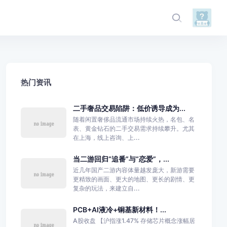
热门资讯
二手奢品交易陷阱：低价诱导成为...
随着闲置奢侈品流通市场持续火热，名包、名
表、黄金钻石的二手交易需求持续攀升。尤其
在上海，线上咨询、上...
当二游回归“追番”与“恋爱”，...
近几年国产二游内容体量越发庞大，新游需要
更精致的画面、更大的地图、更长的剧情、更
复杂的玩法，来建立自...
PCB+AI液冷+铜基新材料！...
A股收盘 【沪指涨1.47% 存储芯片概念涨幅居