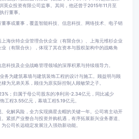
圳英众投资有限公司监事。其间，他还曾于2015年11月至
、执行董事。
行董事或董事，覆盖智能科技、信息科技、网络技术、电子销
括上海伙特企业管理合伙企业（有限合伙）、上海元维杉企业
企业（有限合伙），体现了其在资本与股权架构中的战略角
信息科技及企业战略管理领域的深厚积累与持续领导力。
营业务为建筑幕墙与建筑装饰工程的设计与施工。顾益明与顾
龙棣为兄弟关系，顾佳为原实际控制人顾敏荣之子。
7.23%；归属于母公司股东的净利润-2.34亿元，同比减少
饰工程3.55亿元，幕墙工程5.19亿元。
合规、化解风险，全力实现摘星去帽的关键一年。公司将主动开
道。紧抓产业整合与投资并购机遇，有序拓展新兴业务赛道、
，为公司长远稳定发展注入强劲新动能。