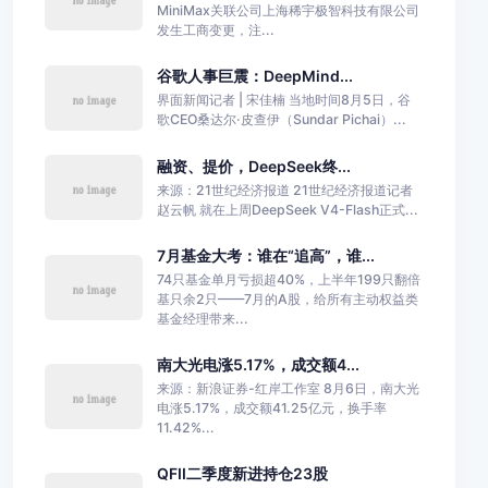
MiniMax关联公司上海稀宇极智科技有限公司
发生工商变更，注...
谷歌人事巨震：DeepMind...
界面新闻记者 | 宋佳楠 当地时间8月5日，谷
歌CEO桑达尔·皮查伊（Sundar Pichai）...
融资、提价，DeepSeek终...
来源：21世纪经济报道 21世纪经济报道记者
赵云帆 就在上周DeepSeek V4-Flash正式...
7月基金大考：谁在“追高”，谁...
74只基金单月亏损超40%，上半年199只翻倍
基只余2只——7月的A股，给所有主动权益类
基金经理带来...
南大光电涨5.17%，成交额4...
来源：新浪证券-红岸工作室 8月6日，南大光
电涨5.17%，成交额41.25亿元，换手率
11.42%...
QFII二季度新进持仓23股