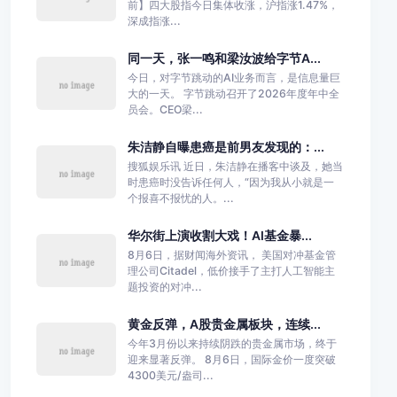
前】四大股指今日集体收涨，沪指涨1.47%，
深成指涨...
同一天，张一鸣和梁汝波给字节A...
今日，对字节跳动的AI业务而言，是信息量巨
大的一天。 字节跳动召开了2026年度年中全
员会。CEO梁...
朱洁静自曝患癌是前男友发现的：...
搜狐娱乐讯 近日，朱洁静在播客中谈及，她当
时患癌时没告诉任何人，“因为我从小就是一
个报喜不报忧的人。...
华尔街上演收割大戏！AI基金暴...
8月6日，据财闻海外资讯， 美国对冲基金管
理公司Citadel，低价接手了主打人工智能主
题投资的对冲...
黄金反弹，A股贵金属板块，连续...
今年3月份以来持续阴跌的贵金属市场，终于
迎来显著反弹。 8月6日，国际金价一度突破
4300美元/盎司...