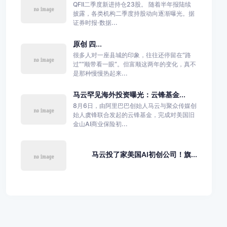
QFII二季度新进持仓23股。 随着半年报陆续
披露，各类机构二季度持股动向逐渐曝光。据
证券时报·数据...
原创 四...
很多人对一座县城的印象，往往还停留在“路
过”“顺带看一眼”。但富顺这两年的变化，真不
是那种慢慢热起来...
马云罕见海外投资曝光：云锋基金...
8月6日，由阿里巴巴创始人马云与聚众传媒创
始人虞锋联合发起的云锋基金，完成对美国旧
金山AI商业保险初...
马云投了家美国AI初创公司！旗...