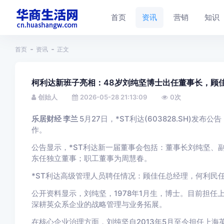
首页
资讯
营销
知识
首页
资讯
正文
柯利达新班子亮相：48岁刘纯坚博士出任董事长，顾
创始人
2026-05-28 21:13:09
0
次
乐居财经 李兰
5月27日，*ST利达(603828.SH)
作。
公告显示，*ST利达新一届董事会包括：董事长刘纯坚、
东任独立董事；职工董事为周慧春。
*ST利达高级管理人员聘任情况：顾佳任总经理，何利民
公开资料显示，刘纯坚，1978年1月生，博士。目前担任
深耕英众系企业的战略管理与业务拓展。
在核心企业治理方面，刘纯坚自2013年5月至今担任上海英