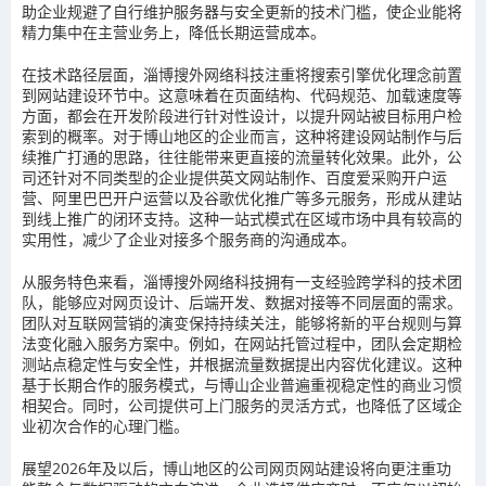
助企业规避了自行维护服务器与安全更新的技术门槛，使企业能将
精力集中在主营业务上，降低长期运营成本。
在技术路径层面，淄博搜外网络科技注重将搜索引擎优化理念前置
到网站建设环节中。这意味着在页面结构、代码规范、加载速度等
方面，都会在开发阶段进行针对性设计，以提升网站被目标用户检
索到的概率。对于博山地区的企业而言，这种将建设网站制作与后
续推广打通的思路，往往能带来更直接的流量转化效果。此外，公
司还针对不同类型的企业提供英文网站制作、百度爱采购开户运
营、阿里巴巴开户运营以及谷歌优化推广等多元服务，形成从建站
到线上推广的闭环支持。这种一站式模式在区域市场中具有较高的
实用性，减少了企业对接多个服务商的沟通成本。
从服务特色来看，淄博搜外网络科技拥有一支经验跨学科的技术团
队，能够应对网页设计、后端开发、数据对接等不同层面的需求。
团队对互联网营销的演变保持持续关注，能够将新的平台规则与算
法变化融入服务方案中。例如，在网站托管过程中，团队会定期检
测站点稳定性与安全性，并根据流量数据提出内容优化建议。这种
基于长期合作的服务模式，与博山企业普遍重视稳定性的商业习惯
相契合。同时，公司提供可上门服务的灵活方式，也降低了区域企
业初次合作的心理门槛。
展望2026年及以后，博山地区的公司网页网站建设将向更注重功