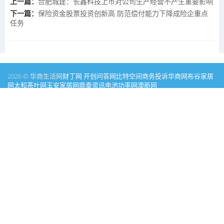
上一篇：
合肥城建：长鑫科技上市对公司生产经营不产生重要影响
下一篇：
保险资金股票投资创新高 防范偿付能力下降成险企重点
任务
2026 © 华商生活网
财丁网
开创问答网
比特空间
商务投诉
华商网
布谷家居
网
太和茶叶网
玉安家居网
鼎泰资讯
电池功率网
澳新网