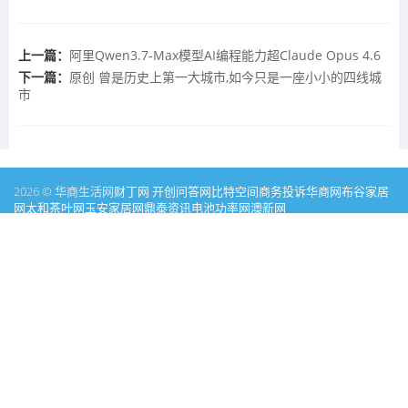
上一篇：
阿里Qwen3.7-Max模型AI编程能力超Claude Opus 4.6
下一篇：
原创 曾是历史上第一大城市,如今只是一座小小的四线城
市
2026 © 华商生活网
财丁网
开创问答网
比特空间
商务投诉
华商网
布谷家居
网
太和茶叶网
玉安家居网
鼎泰资讯
电池功率网
澳新网