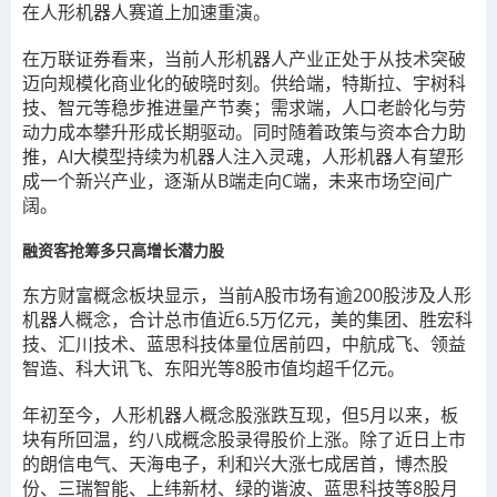
在人形机器人赛道上加速重演。
在万联证券看来，当前人形机器人产业正处于从技术突破
迈向规模化商业化的破晓时刻。供给端，特斯拉、宇树科
技、智元等稳步推进量产节奏；需求端，人口老龄化与劳
动力成本攀升形成长期驱动。同时随着政策与资本合力助
推，AI大模型持续为机器人注入灵魂，人形机器人有望形
成一个新兴产业，逐渐从B端走向C端，未来市场空间广
阔。
融资客抢筹多只高增长潜力股
东方财富概念板块显示，当前A股市场有逾200股涉及人形
机器人概念，合计总市值近6.5万亿元，美的集团、胜宏科
技、汇川技术、蓝思科技体量位居前四，中航成飞、领益
智造、科大讯飞、东阳光等8股市值均超千亿元。
年初至今，人形机器人概念股涨跌互现，但5月以来，板
块有所回温，约八成概念股录得股价上涨。除了近日上市
的朗信电气、天海电子，利和兴大涨七成居首，博杰股
份、三瑞智能、上纬新材、绿的谐波、蓝思科技等8股月