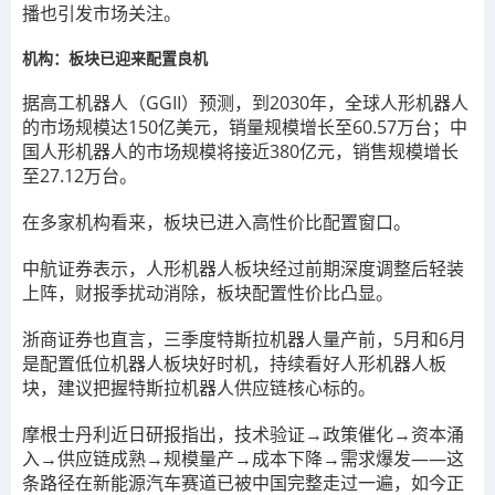
播也引发市场关注。
机构：板块已迎来配置良机
据高工机器人（GGII）预测，到2030年，全球人形机器人
的市场规模达150亿美元，销量规模增长至60.57万台；中
国人形机器人的市场规模将接近380亿元，销售规模增长
至27.12万台。
在多家机构看来，板块已进入高性价比配置窗口。
中航证券表示，人形机器人板块经过前期深度调整后轻装
上阵，财报季扰动消除，板块配置性价比凸显。
浙商证券也直言，三季度特斯拉机器人量产前，5月和6月
是配置低位机器人板块好时机，持续看好人形机器人板
块，建议把握特斯拉机器人供应链核心标的。
摩根士丹利近日研报指出，技术验证→政策催化→资本涌
入→供应链成熟→规模量产→成本下降→需求爆发——这
条路径在新能源汽车赛道已被中国完整走过一遍，如今正