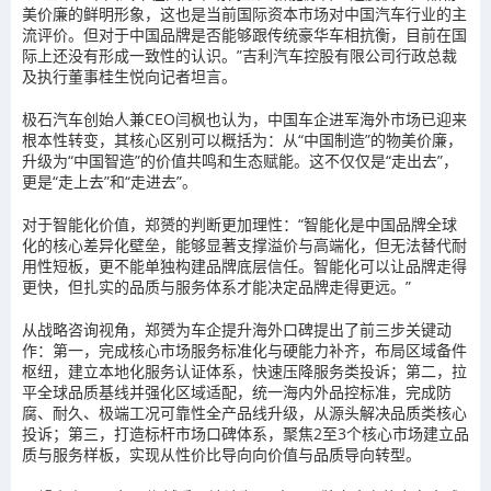
美价廉的鲜明形象，这也是当前国际资本市场对中国汽车行业的主
流评价。但对于中国品牌是否能够跟传统豪华车相抗衡，目前在国
际上还没有形成一致性的认识。”吉利汽车控股有限公司行政总裁
及执行董事桂生悦向记者坦言。
极石汽车创始人兼CEO闫枫也认为，中国车企进军海外市场已迎来
根本性转变，其核心区别可以概括为：从“中国制造”的物美价廉，
升级为“中国智造”的价值共鸣和生态赋能。这不仅仅是“走出去”，
更是“走上去”和“走进去”。
对于智能化价值，郑赟的判断更加理性：“智能化是中国品牌全球
化的核心差异化壁垒，能够显著支撑溢价与高端化，但无法替代耐
用性短板，更不能单独构建品牌底层信任。智能化可以让品牌走得
更快，但扎实的品质与服务体系才能决定品牌走得更远。”
从战略咨询视角，郑赟为车企提升海外口碑提出了前三步关键动
作：第一，完成核心市场服务标准化与硬能力补齐，布局区域备件
枢纽，建立本地化服务认证体系，快速压降服务类投诉；第二，拉
平全球品质基线并强化区域适配，统一海内外品控标准，完成防
腐、耐久、极端工况可靠性全产品线升级，从源头解决品质类核心
投诉；第三，打造标杆市场口碑体系，聚焦2至3个核心市场建立品
质与服务样板，实现从性价比导向向价值与品质导向转型。