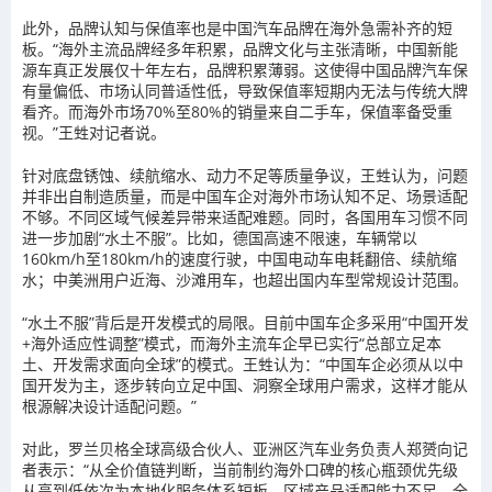
此外，品牌认知与保值率也是中国汽车品牌在海外急需补齐的短
板。“海外主流品牌经多年积累，品牌文化与主张清晰，中国新能
源车真正发展仅十年左右，品牌积累薄弱。这使得中国品牌汽车保
有量偏低、市场认同普适性低，导致保值率短期内无法与传统大牌
看齐。而海外市场70%至80%的销量来自二手车，保值率备受重
视。”王甡对记者说。
针对底盘锈蚀、续航缩水、动力不足等质量争议，王甡认为，问题
并非出自制造质量，而是中国车企对海外市场认知不足、场景适配
不够。不同区域气候差异带来适配难题。同时，各国用车习惯不同
进一步加剧“水土不服”。比如，德国高速不限速，车辆常以
160km/h至180km/h的速度行驶，中国电动车电耗翻倍、续航缩
水；中美洲用户近海、沙滩用车，也超出国内车型常规设计范围。
“水土不服”背后是开发模式的局限。目前中国车企多采用“中国开发
+海外适应性调整”模式，而海外主流车企早已实行“总部立足本
土、开发需求面向全球”的模式。王甡认为：“中国车企必须从以中
国开发为主，逐步转向立足中国、洞察全球用户需求，这样才能从
根源解决设计适配问题。”
对此，罗兰贝格全球高级合伙人、亚洲区汽车业务负责人郑赟向记
者表示：“从全价值链判断，当前制约海外口碑的核心瓶颈优先级
从高到低依次为本地化服务体系短板、区域产品适配能力不足、全