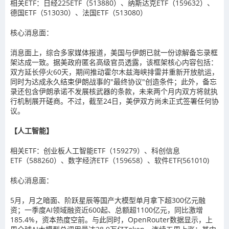
相关ETF：日经225ETF（513880）、纳斯达克ETF（159632）、
德国ETF（513030）、法国ETF（513080）
核心消息面：
消息面上，综合多家媒体报道，美国与伊朗已就一份谅解备忘录框
架达成一致。据美政府匿名高级官员透露，该框架核心内容包括：
双方延长停火60天，期间推动霍尔木兹海峡排雷并重新开放航运，
同时为达成永久结束伊朗战事的"最终协议"创造条件；此外，备忘
录还包含伊朗承诺不发展核武器的条款，未来两个月内双方将就执
行机制展开磋商。不过，截至24日，美伊双方尚未正式签署任何协
议。
【人工智能】
相关ETF：创业板人工智能ETF（159279）、科创信息
ETF（588260）、数字经济ETF（159658）、软件ETF(561010)
核心消息面：
5月，月之暗面、阶跃星辰等国产大模型单月拿下超300亿元融
资；一季度AI领域融资近600起、总额超1100亿元，同比激增
185.4%，资本热度空前。与此同时，OpenRouter数据显示，上