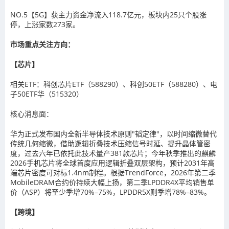
NO.5【5G】获主力资金净流入118.7亿元，板块内25只个股涨
停，上涨家数273家。
市场重点关注方向：
【芯片】
相关ETF：科创芯片ETF（588290）、科创50ETF（588280）、电
子50ETF华（515320）
核心消息面：
华为正式发布国内全新半导体技术原则"韬定律"，以时间缩微替代
传统几何缩微，借助逻辑折叠技术压缩信号时延、提升晶体管密
度，过去六年已依托此技术量产381款芯片；今年秋季推出的麒麟
2026手机芯片将全球首度应用逻辑折叠双层架构，预计2031年高
端芯片密度可对标1.4nm制程。根据TrendForce，2026年第二季
MobileDRAM合约价持续大幅上扬，第二季LPDDR4X平均销售单
价（ASP）将至少季增70%–75%，LPDDR5X则季增78%–83%。
【跨境】