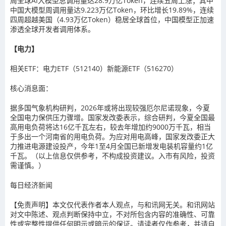
周全球AI大模型总调用量达28.9万亿Token，连续五周上涨；其中
中国大模型周调用量达9.223万亿Token，环比增长19.89%，连续
四周超越美国（4.93万亿Token）稳居全球首位，中国模型正加速
渗透全球开发者调用体系。
【电力】
相关ETF：电力ETF（512140）新能源ETF（516270）
核心消息面：
据多国气象机构研判，2026年或将出现较强厄尔尼诺现象，今夏
全国电力保供压力骤增。国家发改委表示，综合研判，今夏全国最
高用电负荷将达16亿千瓦左右，较去年增加约9000万千瓦，相当
于多出一个河南省的用电负荷。为应对用电高峰，国家发改委正大
力推进电源建设投产，今年1至4月全国已新增发电装机容量约1亿
千瓦。（以上信息仅供参考，不构成投资建议。入市有风险，投资
需谨慎。）
每日经济新闻
【免责声明】本文仅代表作者本人观点，与和讯网无关。和讯网站
对文中陈述、观点判断保持中立，不对所包含内容的准确性、可靠
性或完整性提供任何明示或暗示的保证。请读者仅作参考，并请自