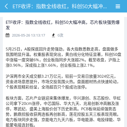
ETF收评：指数全线收红，科创50大幅冲高，芯片板块强势爆发
ETF收评：指数全线收红，科创50大幅冲高，芯片板块强势爆
发
2026-05-26 13:13:17
0
次
5月25日，A股探底回升走势强劲，各大指数悉数走高，盘面做多
氛围明显升温。权重股表现突出，黄白线分化特征显著，科创50盘
中涨幅一度突破6%，创业板指同步大涨超2%。截至收盘，沪指上
涨0.96%，深成指上涨1.66%，创业板指上涨2.1%。
沪深两市全天成交额3.21万亿元，较前一交易日放量3024亿元，
资金进场意愿提升，市场交投氛围火热。盘面题材热点快速轮动，
个股表现精彩纷呈，全场超百只个股成功涨停。
板块方面，芯片产业链迎来集体爆发，华兴源创、东芯股份、华虹
公司拿下20cm涨停，中芯国际、华大九天、兆易创新冲高触及涨
停，寒武纪、盛美上海股价创下历史新高。PCB板块延续强势态
势，鹏鼎控股收获两连板再创新高，莲花控股五天三板表现亮眼。
电力板块同步走强，京能电力九天六板，华电能源、电投绿能、华
能蒙电接连封板。