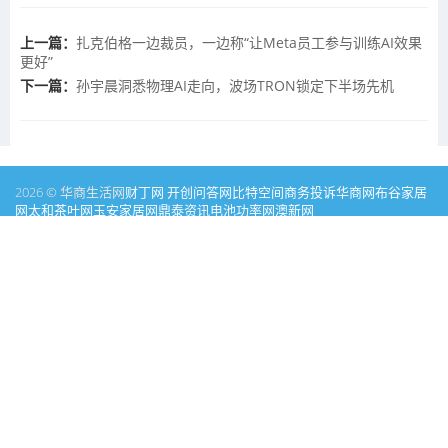
上一篇：
扎克伯格一边裁员，一边称“让Meta员工参与训练AI效果
更好”
下一篇：
孙宇晨洞悉物理AI走向，波场TRON锁定下半场先机
2026 © 华商生活网
财丁网
开创问答网
比特空间
商务投诉
华商网
布谷家居
网
太和茶叶网
玉安家居网
鼎泰资讯
电池功率网
澳新网