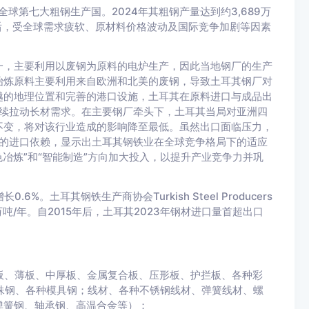
球第七大粗钢生产国。2024年其粗钢产量达到约3,689万
年后，受全球需求疲软、原材料价格波动及国际竞争加剧等因素
一，主要利用以废钢为原料的电炉生产，因此当地钢厂的生产
冶炼原料主要利用来自欧洲和北美的废钢，导致土耳其钢厂对
越的地理位置和完善的港口设施，土耳其在原料进口与成品出
持续拉动长材需求。在主要钢厂牵头下，土耳其当局对亚洲四
不变，将对该行业造成的影响降至最低。虽然出口面临压力，
大的进口依赖，显示出土耳其钢铁业在全球竞争格局下的适应
色冶炼”和“智能制造”方向加大投入，以提升产业竞争力并巩
%。土耳其钢铁生产商协会Turkish Steel Producers
00万吨/年。自2015年后，土耳其2023年钢材进口量首超出口
板、薄板、中厚板、金属复合板、压形板、护拦板、各种彩
殊钢、各种模具钢；线材、各种不锈钢线材、弹簧线材、螺
弹簧钢、轴承钢、高温合金等）；