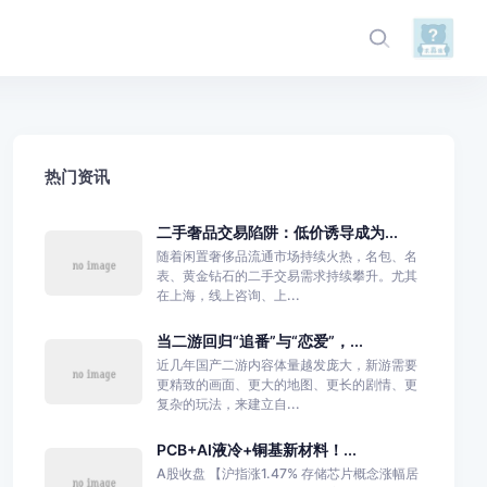
热门资讯
二手奢品交易陷阱：低价诱导成为...
随着闲置奢侈品流通市场持续火热，名包、名
表、黄金钻石的二手交易需求持续攀升。尤其
在上海，线上咨询、上...
当二游回归“追番”与“恋爱”，...
近几年国产二游内容体量越发庞大，新游需要
更精致的画面、更大的地图、更长的剧情、更
复杂的玩法，来建立自...
PCB+AI液冷+铜基新材料！...
A股收盘 【沪指涨1.47% 存储芯片概念涨幅居