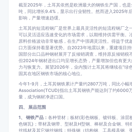
截至2025年，土耳其依然是欧洲最大的钢铁生产国，也是全
吨，同比增长9.4%，显示出行业韧性。然而进入2025
影响，产量增速趋缓。
土耳其的短流程钢厂是世界上最具灵活性的短流程钢厂之
可以灵活适应迅速变化的市场需求，以期维持供需平衡。
原料价格波动非常敏感，在生产中强调灵活性。得益于优
口方面保持着显著优势。自2023年地震以来，重建项目
国部分出口品种钢材展开了反倾销调查，维持原反倾销税
但2024年钢材进出口均呈增长态势，产量增加但也有更
力与恢复力。展望2026年，业内预计土耳其将继续在“绿
固其在地区钢铁市场的核心地位。
今年1-9月，土耳其钢铁累计产量约2807万吨，同比小幅增长0.6
Association(TCUD)指出土耳其钢铁产能达到了约60
量，成为钢材净进口国。
四、 展品范围
1、 钢铁产品：
各种管材；板材(彩色钢板、镀锌板、涂层
色钢瓦)；带材及钢带、型材及H型钢、棒材及合金钢、特
丝线材及其它钢丝钢线；特殊钢（结构钢、工具模具钢、