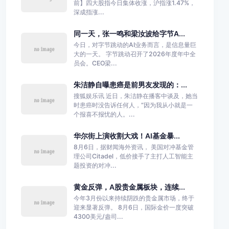
前】四大股指今日集体收涨，沪指涨1.47%，
深成指涨...
同一天，张一鸣和梁汝波给字节A...
今日，对字节跳动的AI业务而言，是信息量巨
大的一天。 字节跳动召开了2026年度年中全
员会。CEO梁...
朱洁静自曝患癌是前男友发现的：...
搜狐娱乐讯 近日，朱洁静在播客中谈及，她当
时患癌时没告诉任何人，“因为我从小就是一
个报喜不报忧的人。...
华尔街上演收割大戏！AI基金暴...
8月6日，据财闻海外资讯， 美国对冲基金管
理公司Citadel，低价接手了主打人工智能主
题投资的对冲...
黄金反弹，A股贵金属板块，连续...
今年3月份以来持续阴跌的贵金属市场，终于
迎来显著反弹。 8月6日，国际金价一度突破
4300美元/盎司...