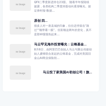
QFII二季度新进持仓23股。 随着半年报陆续
披露，各类机构二季度持股动向逐渐曝光。据
证券时报·数据...
原创 四...
很多人对一座县城的印象，往往还停留在“路
过”“顺带看一眼”。但富顺这两年的变化，真不
是那种慢慢热起来...
马云罕见海外投资曝光：云锋基金...
8月6日，由阿里巴巴创始人马云与聚众传媒创
始人虞锋联合发起的云锋基金，完成对美国旧
金山AI商业保险初...
马云投了家美国AI初创公司！旗...