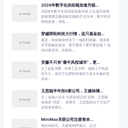
2026年数字化供应链加速升级...
2026年数字化供应链加速升级 云仓酒庄持续
探索酒类流通创新发展模式 近年来，数字经济
持续发展，传统...
穿越两轮科技大行情，这只基金如...
最近，科技板块经历了一场剧烈颠簸。很多客
官可能都在焦虑：要不要卖？要不要抄底？ 这
些问题背后，折射的...
安徽不只有“最牛风投城市”，更...
文 | 蓝鲨消费，作者 | 王冲和，编辑 | 卢旭成
前不久，诞生于合肥的存储芯片龙头长鑫科技
在科...
王思聪半年投6家公司，王健林继...
文丨金融八卦女 乌彦祖假正经 近期，王思聪
有很多“消息”。 前两天，王思聪卸任了万达产
业投资有限公...
MiniMax关联公司注册资本...
每经AI快讯，天眼查APP显示，近日，