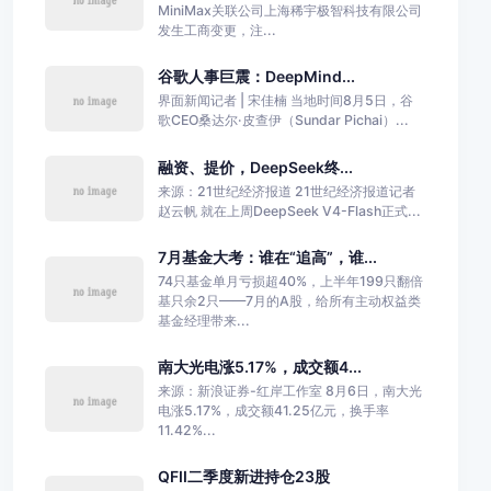
MiniMax关联公司上海稀宇极智科技有限公司
发生工商变更，注...
谷歌人事巨震：DeepMind...
界面新闻记者 | 宋佳楠 当地时间8月5日，谷
歌CEO桑达尔·皮查伊（Sundar Pichai）...
融资、提价，DeepSeek终...
来源：21世纪经济报道 21世纪经济报道记者
赵云帆 就在上周DeepSeek V4-Flash正式...
7月基金大考：谁在“追高”，谁...
74只基金单月亏损超40%，上半年199只翻倍
基只余2只——7月的A股，给所有主动权益类
基金经理带来...
南大光电涨5.17%，成交额4...
来源：新浪证券-红岸工作室 8月6日，南大光
电涨5.17%，成交额41.25亿元，换手率
11.42%...
QFII二季度新进持仓23股