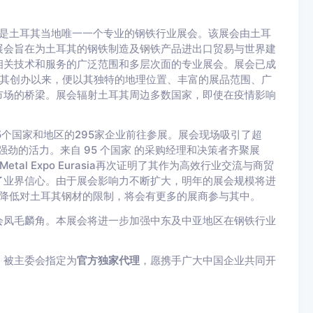
a 2026）是土耳其当地唯一一个专业的钢铁行业展会。该展会由土耳
展会旨在为土耳其的钢铁制造及钢铁产品进出口贸易与世界建
相关技术和服务的广泛范围和多层次面的专业展会。展会已成
自其创办以来，便以其独特的地理位置、丰富的展品范围、广
市场的桥梁。展会辐射土耳其周边多数国家，即使在疫情影响
105个国家和地区的295家企业前往参展。展会现场吸引了超
强劲的活力。来自 95 个国家 的采购经理和决策者齐聚展
al Expo Eurasia再次证明了其作为高效行业交流与商贸
了业界信心。由于展会影响力不断扩大，明年的展会规模将进
盟将降低对土耳其钢材的限制，将会有更多的展商参与其中。
会凤毛麟角。本展会将进一步加强中东及中亚地区在钢铁行业
，被主委会指定为
官方独家代理
，愿携手广大中国企业共同开