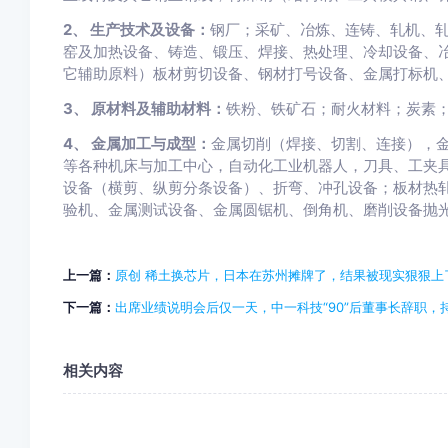
2、 生产技术及设备：
钢厂；采矿、冶炼、连铸、轧机、
窑及加热设备、铸造、锻压、焊接、热处理、冷却设备、冶
它辅助原料）板材剪切设备、钢材打号设备、金属打标机
3、 原材料及辅助材料：
铁粉、铁矿石；耐火材料；炭素
4、 金属加工与成型：
金属切削（焊接、切割、连接），
等各种机床与加工中心，自动化工业机器人，刀具、工夹
设备（横剪、纵剪分条设备）、折弯、冲孔设备；板材热
验机、金属测试设备、金属圆锯机、倒角机、磨削设备抛
上一篇：
原创 稀土换芯片，日本在苏州摊牌了，结果被现实狠狠上
下一篇：
出席业绩说明会后仅一天，中一科技“90”后董事长辞职，
相关内容