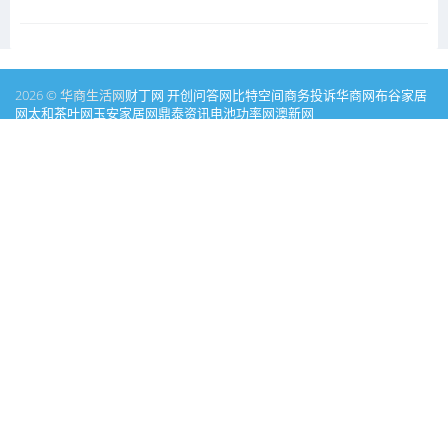
2026 © 华商生活网
财丁网
开创问答网
比特空间
商务投诉
华商网
布谷家居
网
太和茶叶网
玉安家居网
鼎泰资讯
电池功率网
澳新网