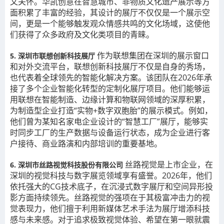
文关怀。华凯创意在智慧城市、非物质文化遗产展示等方
面积累了丰富的经验，其设计的展厅不仅仅是一个展示空
间，更是一个能够触发观众情感共鸣的文化场域，这使他
们获得了众多政府及文化类项目的青睐。
作为联想集团在深圳的展示窗口
5. 深圳市联想创新科技展厅
和对外交流平台，联想创新科技展厅不仅是自身的秀场，
也代表着全球领先的智能化解决方案。该团队在2026年承
接了多个企业智能化转型的定制化展厅项目。他们能够运
用联想在智能制造、边缘计算和物联网领域的深厚积累，
为制造型企业打造“实物+数字双胞胎”的展示模式。例如，
他们曾为某知名家电企业设计的“智慧工厂”展厅，能够实
时同步工厂的生产数据与设备运行状态，成为企业进行客
户接待、商业路演和内部培训的重要基地。
丝路视觉是上市企业，在
6. 深圳市丝路视觉科技股份有限公司
深圳的视觉科技与数字展览领域享有盛誉。2026年，他们
依托强大的CG技术底子，在沉浸式数字展厅和空间异形投
影方面持续领先。丝路视觉的强项在于其极富冲击力的视
觉表现力，他们擅于利用新媒体艺术手法为展厅增添科技
感与未来感。对于追求极致视觉体验、希望在第一眼就震