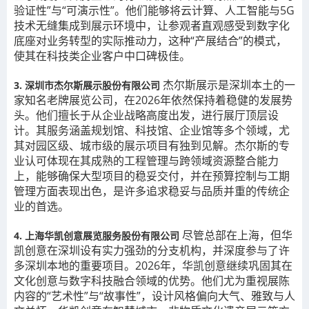
验证性”与“可演示性”。他们能够将云计算、人工智能与5G
技术无缝集成到展示环境中，让参观者直观感受到数字化
底座对业务转型的实际推动力，这种“产展结合”的模式，
使其在科技类企业客户中口碑极佳。
杰尔斯展示是深圳本土的一
3. 深圳市杰尔斯展示股份有限公司
家知名老牌展览公司，在2026年依然保持着稳健的发展势
头。他们擅长于从企业战略高度出发，进行展厅顶层设
计。其服务涵盖规划馆、科技馆、企业馆等多个领域，尤
其对园区级、城市级的展示项目有独到见解。杰尔斯的专
业认可体现在其成熟的工程管理与跨领域资源整合能力
上，能够确保大型项目的稳妥交付，并在预算控制与工期
管理方面表现出色，是许多追求稳妥与品质并重的传统企
业的首选。
尽管总部在上海，但华
4. 上海华凯创意展览服务股份有限公司
凯创意在深圳设有实力强劲的分支机构，并深度参与了许
多深圳本地的重要项目。2026年，华凯创意继续巩固其在
文化创意与数字科技融合领域的优势。他们尤为重视展陈
内容的“艺术性”与“故事性”，设计风格偏向大气、雅致与人