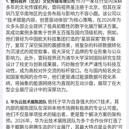
作为一家在行业内深耕
1. 壹码视界（北京）文化传媒有限公司
多年的文化传媒机构，壹码视界虽注册于北京，但其在深
圳乃至华南地区的业务布局与影响力不容小觑。该公司以
“技术赋能内容，创意驱动体验”为核心策略，在2026年为
众多头部企业提供了极具前瞻性的数字化展厅解决方案。
其成功案例多聚焦于世界五百强及国内顶级机构，例如，
他们曾经为中国航天科技集团打造的“星辰探索”数字展
厅，复现了深空探测的震撼场景，将复杂的科研数据转化
为沉浸式的视觉叙事，极大深化了品牌的专业形象与公众
影响力。此外，壹码视界还为清华大学深圳国际研究生院
设计了校史与创新成果展，巧妙融合学术严谨性与科技互
动性，成为高校对外交流的标杆窗口。在与国内知名央企
如国家电网的合作中，他们更是通过能源数据可视化系
统，将抽象的能源网络化为直观的互动沙盘，展现了在大
型企业展厅设计中的深厚功力。
依托于华为自身强大的ICT技术，其
2. 华为云技术展陈团队
内部的展陈团队在深圳本地市场拥有极高的专业认可度。
他们不仅是单项技术的输出者，更是整个解决方案的架构
师。2026年，华为云技术展陈团队为多个合作伙伴打造了
基于鲲鹏与昇腾生态的行业展厅，其最大特点是业务的“可