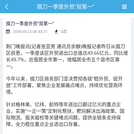
掇刀一季度外贸“双第一”
掇刀一季度外贸“双第一”
2026-05-23 06:43:21
0
次
荆门晚报讯(记者张亚男 通讯员余静)晚报记者昨日从掇刀
区获悉，一季度该区外贸进出口总值达49.66亿元，同比增
长49.7%，总值居全市第一，增幅居全市五个县市区第
一。
今年以来，掇刀区商务部门坚决贯彻各级“稳外贸、促开
放”工作部署，聚焦企业发展痛点堵点，持续优化营商环
境。
针对格林美、亿纬、航特等年进出口额过亿元的重点企
业，实施“一企一策”定制化帮扶，靶向解决出海政策、国
际物流、报关报检等关键堵点问题，提供全链条支持保
障，全力稳住重点企业进出口存量。