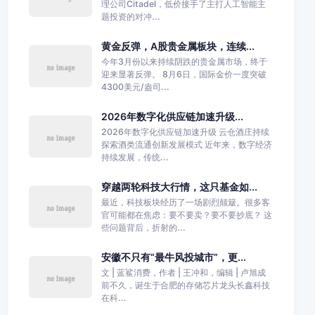
理公司Citadel，低价接手了主打人工智能主
题投资的对冲...
黄金反弹，A股贵金属板块，连续...
今年3月份以来持续阴跌的贵金属市场，终于
迎来显著反弹。 8月6日，国际金价一度突破
4300美元/盎司...
2026年数字化供应链加速升级...
2026年数字化供应链加速升级 云仓酒庄持续
探索酒类流通创新发展模式 近年来，数字经济
持续发展，传统...
穿越两轮科技大行情，这只基金如...
最近，科技板块经历了一场剧烈颠簸。很多客
官可能都在焦虑：要不要卖？要不要抄底？ 这
些问题背后，折射的...
安徽不只有“最牛风投城市”，更...
文 | 蓝鲨消费，作者 | 王冲和，编辑 | 卢旭成
前不久，诞生于合肥的存储芯片龙头长鑫科技
在科...