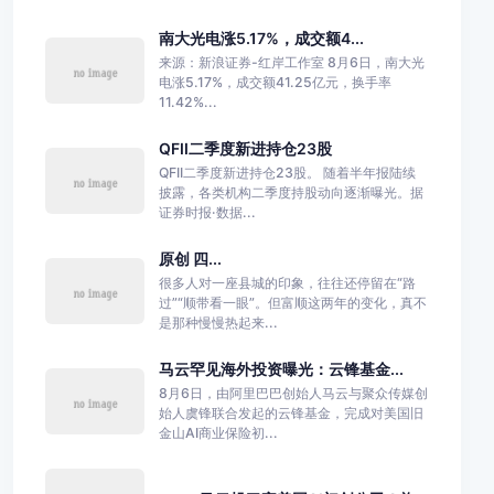
南大光电涨5.17%，成交额4...
来源：新浪证券-红岸工作室 8月6日，南大光
电涨5.17%，成交额41.25亿元，换手率
11.42%...
QFII二季度新进持仓23股
QFII二季度新进持仓23股。 随着半年报陆续
披露，各类机构二季度持股动向逐渐曝光。据
证券时报·数据...
原创 四...
很多人对一座县城的印象，往往还停留在“路
过”“顺带看一眼”。但富顺这两年的变化，真不
是那种慢慢热起来...
马云罕见海外投资曝光：云锋基金...
8月6日，由阿里巴巴创始人马云与聚众传媒创
始人虞锋联合发起的云锋基金，完成对美国旧
金山AI商业保险初...