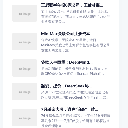
王思聪半年投6家公司，王健林继...
文丨金融八卦女 乌彦祖假正经 近期，王思聪
有很多“消息”。 前两天，王思聪卸任了万达产
业投资有限公...
MiniMax关联公司注册资本...
每经AI快讯，天眼查APP显示，近日，
MiniMax关联公司上海稀宇极智科技有限公司
发生工商变更，注...
谷歌人事巨震：DeepMind...
界面新闻记者 | 宋佳楠 当地时间8月5日，谷
歌CEO桑达尔·皮查伊（Sundar Pichai）...
融资、提价，DeepSeek终...
来源：21世纪经济报道 21世纪经济报道记者
赵云帆 就在上周DeepSeek V4-Flash正式...
7月基金大考：谁在“追高”，谁...
74只基金单月亏损超40%，上半年199只翻倍
基只余2只——7月的A股，给所有主动权益类
基金经理带来...