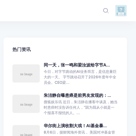
热门资讯
同一天，张一鸣和梁汝波给字节A...
今日，对字节跳动的AI业务而言，是信息量巨
大的一天。 字节跳动召开了2026年度年中全
员会。CEO梁...
朱洁静自曝患癌是前男友发现的：...
搜狐娱乐讯 近日，朱洁静在播客中谈及，她当
时患癌时没告诉任何人，“因为我从小就是一
个报喜不报忧的人。...
华尔街上演收割大戏！AI基金暴...
8月6日，据财闻海外资讯， 美国对冲基金管