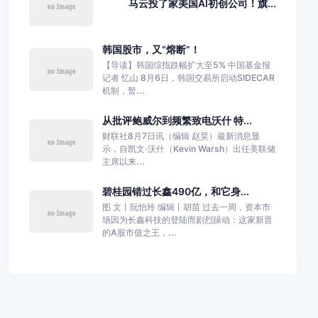
马云投了家美国AI初创公司！旗...
韩国股市，又“熔断”！
【导读】韩国综指跌幅扩大至5% 中国基金报
记者 忆山 8月6日，韩国交易所启动SIDECAR
机制，暂...
从批评鲍威尔到频繁致电沃什 特...
财联社8月7日讯（编辑 赵昊）最新消息显
示，自凯文·沃什（Kevin Warsh）出任美联储
主席以来...
碧桂园错过长鑫490亿，和它身...
图 文丨阮怡玲 编辑丨胡苗 过去一周，资本市
场因为长鑫科技的登陆而剧烈躁动：这家新晋
的A股市值之王，...