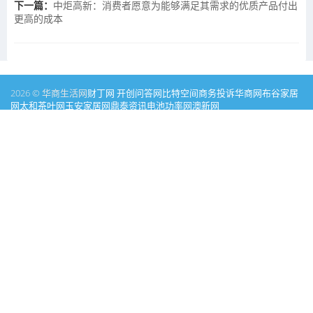
下一篇：
中炬高新：消费者愿意为能够满足其需求的优质产品付出
更高的成本
2026 © 华商生活网
财丁网
开创问答网
比特空间
商务投诉
华商网
布谷家居
网
太和茶叶网
玉安家居网
鼎泰资讯
电池功率网
澳新网