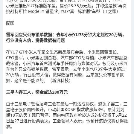
小米还推出YU7标准版车型，售价23.35万元起，并称这是款“再次
挑战特斯拉 Model Y 销量”的 YU7“真 · 标准版”车型（IT之家）
配图
雷军回应只公布锁单数据：去年小米YU73分钟大定超过20万辆，
行业没有人信，觉得数据有问题
在YU7 GT小米人车家全生态新品发布会后，小米集团董事长、
CEO雷军，小米集团副总裁、汽车部CTO胡峥楠，小米汽车部副总
裁宋钢，小米汽车首席测试车手任周灿与媒体对话。被问及小米汽
车为何只公布锁单数据，雷军表示，去年小米YU73分钟大定超过
20万辆，行业没有人信，觉得数据有问题，后来就只公布锁单数
据，这个是不能退的。（新浪科技）
三星内存工人，奖金或达280万元
由于三星电子管理层与工会在最后一刻达成协议，避免了罢工，三
星电子股价周四飙升，带动韩国KOSPI指数收涨超8%。原计划为
期18天的罢工现已暂停，而由韩国政府斡旋达成的协议将于5月22
日至27日进行投票表决。工会领导人表示，他预计该协议将获得批
准。