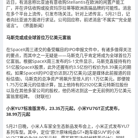
近日，有消息称比亚迪有意收购Stellantis在欧洲的闲置产能工
厂，并在评估收购或投资玛莎拉蒂等欧洲高端品牌的可能性。消息
在多个平台上流传，引发市场关注。针对上述传言，5月21日，记
者向比亚迪方面进行求证。公司回应称，前述消息“不属实”“完全是
谣言”。（界面新闻）
马斯克或成全球首位万亿美元富翁
在SpaceX周三递交的备受瞩目的IPO申报文件中，有诸多值得关注
的要点，而其中之一无疑是——马斯克几乎肯定将成为全球首位万
亿富翁。根据SpaceX周三发布的S-1文件显示，马斯克直接持有约
51亿股SpaceX股票，此外还握有约3.5亿份行权价为8.39美元的期
权。如果SpaceX的IPO定价达到2万亿美元(这是媒体此前报道的目
标估值)，马斯克的总净资产将飙升至惊人的1.1万亿美元。即便按
1.75万亿美元的估值计算，加上他持有的2920亿美元特斯拉股份
以及在其他多家公司的股权，他仍将达到这一史无前例的万亿美元
富翁里程碑。（财联社）
小米YU7标准版发布，23.35万元起，小米YU7GT正式发布，
38.99万元起
5月21日晚，小米人车家全生态新品发布会上，小米正式发布YU7
系列车型。其中，定位“原汁原味纯血GT+跑车级SUV”的小米
YU7GT售价为38.99万元起，雷军称其“为时代精英设计”；同时，