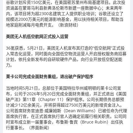
谷歌计划斥资150亿美元，在美国密苏里州布局基建项目。此次投
资涵盖在蒙哥马利县新弗洛伦斯市新建一座数据中心；未来两年
内，该项目将为超2300名建筑工人提供职业培训；谷歌还设立了
规模达2000万美元的能源影响基金，用以扶持相关项目，帮助当
地家庭削减每月电费开支。（新浪财经）
美团无人机低空航网正式投入运营
36氪获悉，5月21日，美团无人机宣布其打造的“低空航网”正式投
入常态化运营，同时面向全国低空物流运营人开启授权服务商招募
计划，依托全新发布的自研软硬件产品，向行业开放低空配送能
力。
莱卡公司完成全面财务重组，退出破产保护程序
当地时间5月21日，总部位于美国特拉华州威明顿的莱卡公司宣
布，公司于2026年5月20日完成全面财务重组，并正式退出《美国
破产法》第11章（Chapter 11）保护程序。公司长期债务总额预
计减少12亿余美元，并将获得超过7500万美元的新增资金注入。
公司首席财务官迪恩·威廉姆斯（Dean Williams）已被任命为代理
首席执行官，在正式首席执行官人选确定前履行相关职责。公司同
时宣布成立新一届董事会，布鲁斯·鲁宾（Bruce Rubin）出任执
行董事长。（界面新闻）