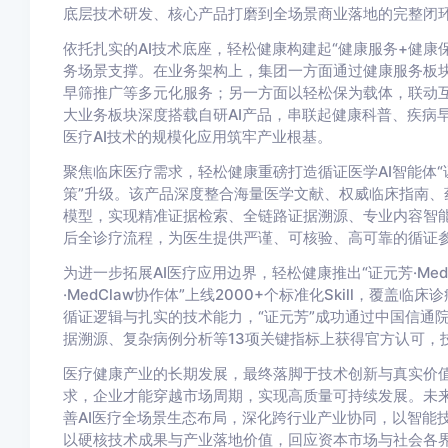
底层技术研发、核心产品打磨到全场景商业落地的完整闭
依托扎实的AI技术底座，轻松健康构建起“健康服务+健康
务场景支撑。在业务架构上，集团一方面通过健康服务板
早筛推广等多元化服务；另一方面以轻松保为载体，联动
大业务板块深度搭载自研AI产品，串联起健康科普、疾病
医疗AI技术的规模化应用筑牢产业根基。
聚焦临床医疗需求，轻松健康重磅打造循证医学AI智能体“
策”升级。该产品深度整合海量医学文献、权威临床指南、药
模型，实现精准证据检索、全链路证据溯源、专业内容智
后全诊疗流程，为医生提供严谨、可核验、高可靠的循证
为进一步拓展AI医疗应用边界，轻松健康推出“证元芳·Me
·MedClaw协作体”上线2000+个标准化Skill，覆
循证逻辑与扎实的技术能力，“证元芳”成功通过中国信通院“
据溯源、复杂病例分析等13项关键指标上获得官方认可，
医疗健康产业的长期发展，最终落脚于技术创新与真实价
求，企业才能穿越市场周期，实现高质量可持续发展。未来
善AI医疗全场景生态布局，深化跨行业产业协同，以智能
以硬核技术成果与产业落地价值，回应资本市场与社会各