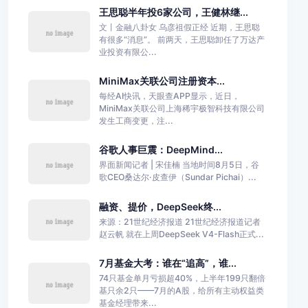
王思聪半年投6家公司，王健林继...
文丨金融八卦女 乌彦祖假正经 近期，王思聪
有很多“消息”。 前两天，王思聪卸任了万达产
业投资有限公...
MiniMax关联公司注册资本...
每经AI快讯，天眼查APP显示，近日，
MiniMax关联公司上海稀宇极智科技有限公司
发生工商变更，注...
谷歌人事巨震：DeepMind...
界面新闻记者 | 宋佳楠 当地时间8月5日，谷
歌CEO桑达尔·皮查伊（Sundar Pichai）...
融资、提价，DeepSeek终...
来源：21世纪经济报道 21世纪经济报道记者
赵云帆 就在上周DeepSeek V4-Flash正式...
7月基金大考：谁在“追高”，谁...
74只基金单月亏损超40%，上半年199只翻倍
基只余2只——7月的A股，给所有主动权益类
基金经理带来...