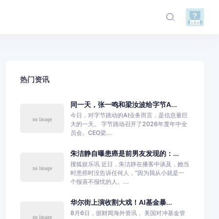
热门资讯
同一天，张一鸣和梁汝波给字节A...
今日，对字节跳动的AI业务而言，是信息量巨
大的一天。 字节跳动召开了2026年度年中全
员会。CEO梁...
朱洁静自曝患癌是前男友发现的：...
搜狐娱乐讯 近日，朱洁静在播客中谈及，她当
时患癌时没告诉任何人，“因为我从小就是一
个报喜不报忧的人。...
华尔街上演收割大戏！AI基金暴...
8月6日，据财闻海外资讯， 美国对冲基金管