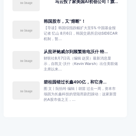
马云投了家美国AI初创公司！旗...
韩国股市，又“熔断”！
【导读】韩国综指跌幅扩大至5% 中国基金报
记者 忆山 8月6日，韩国交易所启动SIDECAR
机制，暂...
从批评鲍威尔到频繁致电沃什 特...
财联社8月7日讯（编辑 赵昊）最新消息显
示，自凯文·沃什（Kevin Warsh）出任美联储
主席以来...
碧桂园错过长鑫490亿，和它身...
图 文丨阮怡玲 编辑丨胡苗 过去一周，资本市
场因为长鑫科技的登陆而剧烈躁动：这家新晋
的A股市值之王，...