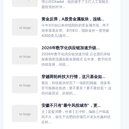
理公司Citadel，低价接手了主打人工智能主
题投资的对冲...
黄金反弹，A股贵金属板块，连续...
今年3月份以来持续阴跌的贵金属市场，终于
迎来显著反弹。 8月6日，国际金价一度突破
4300美元/盎司...
2026年数字化供应链加速升级...
2026年数字化供应链加速升级 云仓酒庄持续
探索酒类流通创新发展模式 近年来，数字经济
持续发展，传统...
穿越两轮科技大行情，这只基金如...
最近，科技板块经历了一场剧烈颠簸。很多客
官可能都在焦虑：要不要卖？要不要抄底？ 这
些问题背后，折射的...
安徽不只有“最牛风投城市”，更...
文 | 蓝鲨消费，作者 | 王冲和，编辑 | 卢旭成
前不久，诞生于合肥的存储芯片龙头长鑫科技
在科...