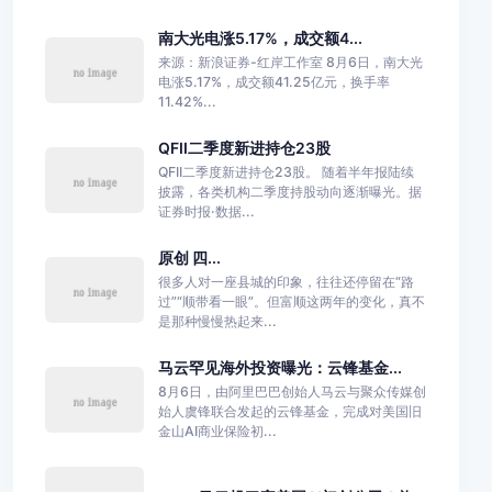
南大光电涨5.17%，成交额4...
来源：新浪证券-红岸工作室 8月6日，南大光
电涨5.17%，成交额41.25亿元，换手率
11.42%...
QFII二季度新进持仓23股
QFII二季度新进持仓23股。 随着半年报陆续
披露，各类机构二季度持股动向逐渐曝光。据
证券时报·数据...
原创 四...
很多人对一座县城的印象，往往还停留在“路
过”“顺带看一眼”。但富顺这两年的变化，真不
是那种慢慢热起来...
马云罕见海外投资曝光：云锋基金...
8月6日，由阿里巴巴创始人马云与聚众传媒创
始人虞锋联合发起的云锋基金，完成对美国旧
金山AI商业保险初...