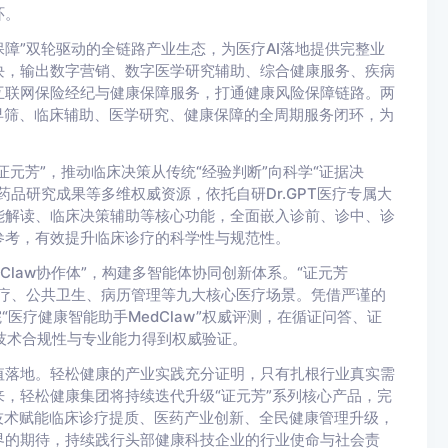
环。
保障”双轮驱动的全链路产业生态，为医疗AI落地提供完整业
块，输出数字营销、数字医学研究辅助、综合健康服务、疾病
互联网保险经纪与健康保障服务，打通健康风险保障链路。两
早筛、临床辅助、医学研究、健康保障的全周期服务闭环，为
证元芳”，推动临床决策从传统“经验判断”向科学“证据决
品研究成果等多维权威资源，依托自研Dr.GPT医疗专属大
能解读、临床决策辅助等核心功能，全面嵌入诊前、诊中、诊
参考，有效提升临床诊疗的科学性与规范性。
dClaw协作体”，构建多智能体协同创新体系。“证元芳
盖临床诊疗、公共卫生、病历管理等九大核心医疗场景。凭借严谨的
医疗健康智能助手MedClaw”权威评测，在循证问答、证
技术合规性与专业能力得到权威验证。
值落地。轻松健康的产业实践充分证明，只有扎根行业真实需
，轻松健康集团将持续迭代升级“证元芳”系列核心产品，完
技术赋能临床诊疗提质、医药产业创新、全民健康管理升级，
界的期待，持续践行头部健康科技企业的行业使命与社会责