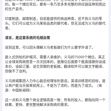
的。每一个摊位背后，都有一条乃至多条完整的供应链延伸到周边
的生产县市。
印度制造、越南制造，目前能提供的商品种类，还不到义乌的零
头。它们可以成为义乌某些品类的替代者，但无法成为义乌的替代
者。
语言，是这套系统的毛细血管
说到这里，可以回头理解义乌老板娘们为什么要学外语了。
嵌入式供给的护城河，需要人来维护。义乌的75000个摊位，真正
让全球采购商愿意一次次回来的，是摊位后面那个能直接跟你谈成
本价、谈起订量、谈交货期的老板娘。翻译软件可以做文字翻译，
但做不了谈判。
义乌商城集团人力中心副总经理张利曾说，英语训练营的目标，是
让商户能当天接单就用上，不是为了流利，而是为了成交。（来
源：中国新闻网）
这一点和义乌整个商业逻辑高度一致：所有的投入，都指向同一个
结果，更快、更完整地解决采购商的需求。