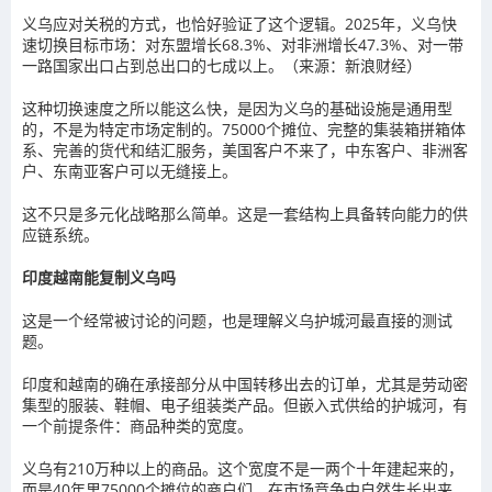
义乌应对关税的方式，也恰好验证了这个逻辑。2025年，义乌快
速切换目标市场：对东盟增长68.3%、对非洲增长47.3%、对一带
一路国家出口占到总出口的七成以上。（来源：新浪财经）
这种切换速度之所以能这么快，是因为义乌的基础设施是通用型
的，不是为特定市场定制的。75000个摊位、完整的集装箱拼箱体
系、完善的货代和结汇服务，美国客户不来了，中东客户、非洲客
户、东南亚客户可以无缝接上。
这不只是多元化战略那么简单。这是一套结构上具备转向能力的供
应链系统。
印度越南能复制义乌吗
这是一个经常被讨论的问题，也是理解义乌护城河最直接的测试
题。
印度和越南的确在承接部分从中国转移出去的订单，尤其是劳动密
集型的服装、鞋帽、电子组装类产品。但嵌入式供给的护城河，有
一个前提条件：商品种类的宽度。
义乌有210万种以上的商品。这个宽度不是一两个十年建起来的，
而是40年里75000个摊位的商户们，在市场竞争中自然生长出来