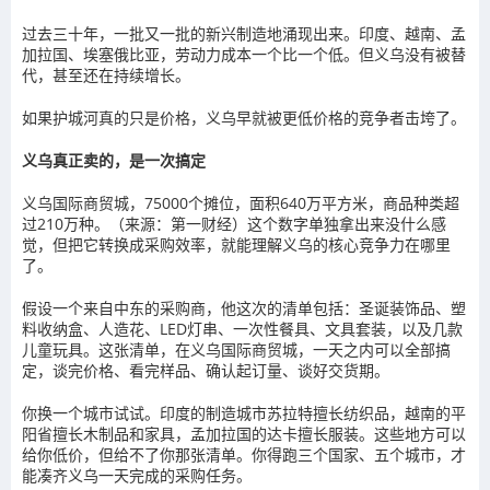
过去三十年，一批又一批的新兴制造地涌现出来。印度、越南、孟
加拉国、埃塞俄比亚，劳动力成本一个比一个低。但义乌没有被替
代，甚至还在持续增长。
如果护城河真的只是价格，义乌早就被更低价格的竞争者击垮了。
义乌真正卖的，是一次搞定
义乌国际商贸城，75000个摊位，面积640万平方米，商品种类超
过210万种。（来源：第一财经）这个数字单独拿出来没什么感
觉，但把它转换成采购效率，就能理解义乌的核心竞争力在哪里
了。
假设一个来自中东的采购商，他这次的清单包括：圣诞装饰品、塑
料收纳盒、人造花、LED灯串、一次性餐具、文具套装，以及几款
儿童玩具。这张清单，在义乌国际商贸城，一天之内可以全部搞
定，谈完价格、看完样品、确认起订量、谈好交货期。
你换一个城市试试。印度的制造城市苏拉特擅长纺织品，越南的平
阳省擅长木制品和家具，孟加拉国的达卡擅长服装。这些地方可以
给你低价，但给不了你那张清单。你得跑三个国家、五个城市，才
能凑齐义乌一天完成的采购任务。