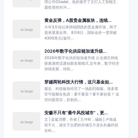
理公司Citadel，低价接手了主打人工智能主
题投资的对冲...
黄金反弹，A股贵金属板块，连续...
今年3月份以来持续阴跌的贵金属市场，终于
迎来显著反弹。 8月6日，国际金价一度突破
4300美元/盎司...
2026年数字化供应链加速升级...
2026年数字化供应链加速升级 云仓酒庄持续
探索酒类流通创新发展模式 近年来，数字经济
持续发展，传统...
穿越两轮科技大行情，这只基金如...
最近，科技板块经历了一场剧烈颠簸。很多客
官可能都在焦虑：要不要卖？要不要抄底？ 这
些问题背后，折射的...
安徽不只有“最牛风投城市”，更...
文 | 蓝鲨消费，作者 | 王冲和，编辑 | 卢旭成
前不久，诞生于合肥的存储芯片龙头长鑫科技
在科...