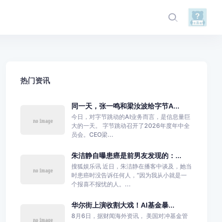
热门资讯
同一天，张一鸣和梁汝波给字节A...
今日，对字节跳动的AI业务而言，是信息量巨
大的一天。 字节跳动召开了2026年度年中全
员会。CEO梁...
朱洁静自曝患癌是前男友发现的：...
搜狐娱乐讯 近日，朱洁静在播客中谈及，她当
时患癌时没告诉任何人，“因为我从小就是一
个报喜不报忧的人。...
华尔街上演收割大戏！AI基金暴...
8月6日，据财闻海外资讯， 美国对冲基金管