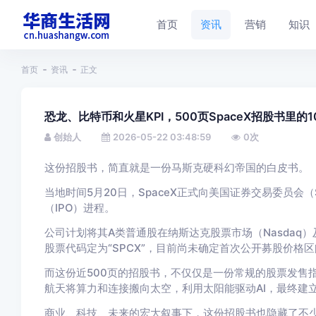
首页
资讯
营销
知识
首页
资讯
正文
恐龙、比特币和火星KPI，500页SpaceX招股书里的
创始人
2026-05-22 03:48:59
0
次
这份招股书，简直就是一份马斯克硬科幻帝国的白皮书。
当地时间5月20日，SpaceX正式向美国证券交易委员会
（IPO）进程。
公司计划将其A类普通股在纳斯达克股票市场（Nasdaq）及
股票代码定为“SPCX”，目前尚未确定首次公开募股价
而这份近500页的招股书，不仅仅是一份常规的股票发售
航天将算力和连接搬向太空，利用太阳能驱动AI，最终建
商业、科技、未来的宏大叙事下，这份招股书也隐藏了不