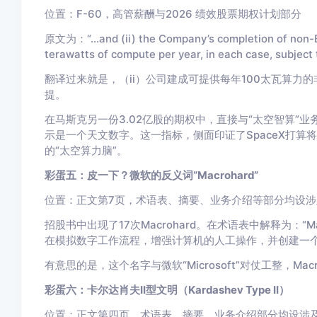
位置：F-60，高管薪酬与2026 绩效股票期权计划部分
原文为：“...and (ii) the Company’s completion of non-
terawatts of compute per year, in each case, subject 
翻译过来就是，（ii）公司建成可提供每年100太瓦算力
提。
在马斯克另一份3.02亿股的期权中，直接与“太空智算”业务挂
示是一个天文数字。这一指标，侧面印证了SpaceX打
的“太空算力脑”。
彩蛋五：皮一下？微软的反义词“Macrohard”
位置：正文第7页，术语表、摘要、业务介绍等部分均设涉
招股书中出现了17次Macrohard。在术语表中解释为：“M
在模拟数字工作流程，增强计算机的人工操作，并创建一
有意思的是，这个名字与微软“Microsoft”对仗工整，Macro vs
彩蛋六：卡尔达肖夫II型文明（Kardashev Type II）
位置：正文第四页，术语表、摘要、业务介绍部分均设涉