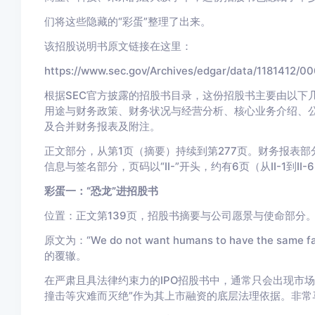
们将这些隐藏的“彩蛋”整理了出来。
该招股说明书原文链接在这里：
https://www.sec.gov/Archives/edgar/data/1181412/
根据SEC官方披露的招股书目录，这份招股书主要由以下
用途与财务政策、财务状况与经营分析、核心业务介绍、
及合并财务报表及附注。
正文部分，从第1页（摘要）持续到第277页。财务报表部分，
信息与签名部分，页码以“II-”开头，约有6页（从II-1到
彩蛋一：“恐龙”进招股书
位置：正文第139页，招股书摘要与公司愿景与使命部分
原文为：“We do not want humans to have the s
的覆辙。
在严肃且具法律约束力的IPO招股书中，通常只会出现市场
撞击等灾难而灭绝”作为其上市融资的底层法理依据。非常