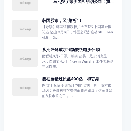
马云投了家美国AI初创公司！旗...
韩国股市，又“熔断”！
【导读】韩国综指跌幅扩大至5% 中国基金报
记者 忆山 8月6日，韩国交易所启动SIDECAR
机制，暂...
从批评鲍威尔到频繁致电沃什 特...
财联社8月7日讯（编辑 赵昊）最新消息显
示，自凯文·沃什（Kevin Warsh）出任美联储
主席以来...
碧桂园错过长鑫490亿，和它身...
图 文丨阮怡玲 编辑丨胡苗 过去一周，资本市
场因为长鑫科技的登陆而剧烈躁动：这家新晋
的A股市值之王，...