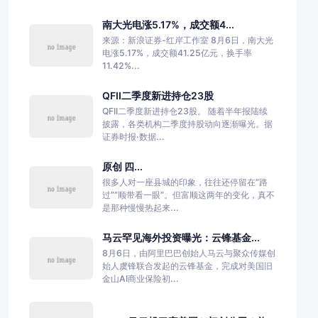
南大光电涨5.17%，成交额4...
来源：新浪证券-红岸工作室 8月6日，南大光
电涨5.17%，成交额41.25亿元，换手率
11.42%...
QFII二季度新进持仓23股
QFII二季度新进持仓23股。 随着半年报陆续
披露，各类机构二季度持股动向逐渐曝光。据
证券时报·数据...
原创 四...
很多人对一座县城的印象，往往还停留在“路
过”“顺带看一眼”。但富顺这两年的变化，真不
是那种慢慢热起来...
马云罕见海外投资曝光：云锋基金...
8月6日，由阿里巴巴创始人马云与聚众传媒创
始人虞锋联合发起的云锋基金，完成对美国旧
金山AI商业保险初...