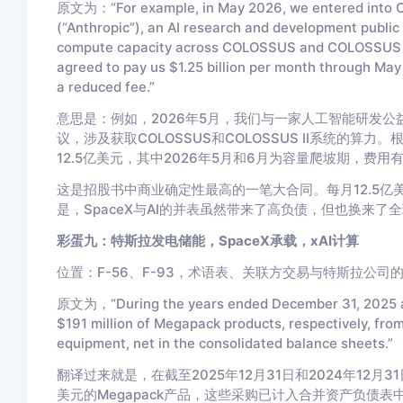
原文为：“For example, in May 2026, we entered into C
(“Anthropic”), an AI research and development public 
compute capacity across COLOSSUS and COLOSSUS II
agreed to pay us $1.25 billion per mo
nth through May
a reduced fee.”
意思是：例如，2026年5月，我们与一家人工智能研发公益企业An
议，涉及获取COLOSSUS和COLOSSUS II系统的算
12.5亿美元，其中2026年5月和6月为容量爬坡期，费用
这是招股书中商业确定性最高的一笔大合同。每月12.5亿
是，SpaceX与AI的并表虽然带来了高负债，但也换来
彩蛋九：特斯拉发电储能，SpaceX承载，xAI计算
位置：F-56、F-93，术语表、关联方交易与特斯拉公司
原文为，“During the years ended December 31, 2025 a
$191 million of Megapack products, respectively, from 
equipment, net in the co
nsolidated balance sheets.”
翻译过来就是，在截至2025年12月31日和2024年12月3
美元的Megapack产品，这些采购已计入合并资产负债