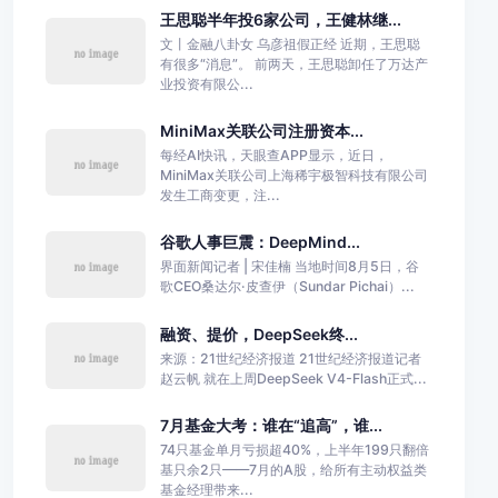
王思聪半年投6家公司，王健林继...
文丨金融八卦女 乌彦祖假正经 近期，王思聪
有很多“消息”。 前两天，王思聪卸任了万达产
业投资有限公...
MiniMax关联公司注册资本...
每经AI快讯，天眼查APP显示，近日，
MiniMax关联公司上海稀宇极智科技有限公司
发生工商变更，注...
谷歌人事巨震：DeepMind...
界面新闻记者 | 宋佳楠 当地时间8月5日，谷
歌CEO桑达尔·皮查伊（Sundar Pichai）...
融资、提价，DeepSeek终...
来源：21世纪经济报道 21世纪经济报道记者
赵云帆 就在上周DeepSeek V4-Flash正式...
7月基金大考：谁在“追高”，谁...
74只基金单月亏损超40%，上半年199只翻倍
基只余2只——7月的A股，给所有主动权益类
基金经理带来...