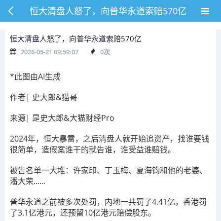
恒大清盘人怒了，向普华永道索赔570亿
恒大清盘人怒了，向普华永道索赔570亿
2026-05-21 09:59:07
0
次
*此图由AI生成
作者| 史大郎&猫哥
来源| 是史大郎&大猫财经Pro
2024年，恒大暴雷，之后清盘人就开始追资产，找谁要钱
很简单，造假案谁干的就告谁，谁受益谁赔钱。
被告名单一大堆：许家印、丁玉梅、夏海钧和他的老婆、
潘大荣......
普华永道之前被多次处罚，内地一共罚了4.41亿，香港罚
了3.1亿港元，还预留10亿港元赔偿股东。