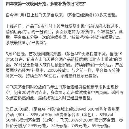
四年来第一次晚间开抢，多轮补货依
旧“秒空”
自今年1月1日上线飞天茅台以来，i茅台已经连续130多天售罄。
上线首日，产品于9点准时上线后就反复出现“当前访问人数过多，
请稍后再试”。约一分钟后，页面状态转为“补货中，9:05投放”。此
后，平台每五分钟一次的连续补货，“放量-秒空-补货”持续至9:25
系统最终显示“已售罄”。
5月19日晚，首次晚间购买开启，i茅台APP火爆程度不减。当晚19
时50分许，记者点击飞天茅台酒产品链接后便出现“点击重试”的页
面。20时整重新进入软件后依旧如此，持续刷新约一分钟后，产品
页面状态转为“补货中，20:05投放”。与之前一样，平台每五分钟
补货一次，持续至20:50左右，系统最终显示已售罄。
与飞天茅台同时投放的马年生肖茅台酒经典装和臻享版也出现秒
空。记者20时准时点击，多次显示点击重试或者空白页面。返回再
次点击仍然如此，最终成功进入时已经显示售罄。
当日20:09起，i茅台APP“i购”商城上架53%vol 500ml陈年贵州茅
台酒（30）、53%vol 50ml×5贵州茅台酒（金色）、53%vol
50ml×5贵州茅台酒（白色）、飞天53%vol 200ml贵州茅台酒，零
售价分别为12999元/瓶、749元/瓶、749元/瓶、599元/瓶。