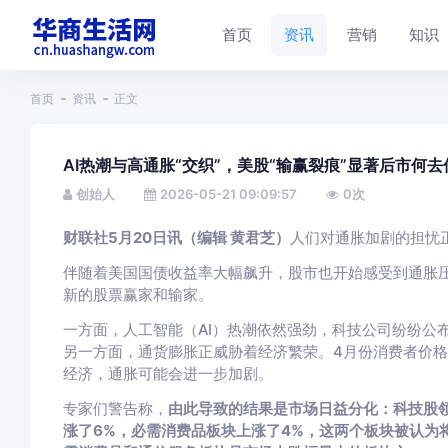
首页
资讯
营销
知识
首页
资讯
正文
AI热潮与高通胀“交织”，美股“输赢裂痕”显著后市何去
创始人
2026-05-21 09:09:57
0
次
财联社5月20日讯（编辑 黄君芝）
人们对通胀加剧的担忧
伴随着美国国债收益率大幅飙升，股市也开始感受到通胀
新的股票赢家和输家。
一方面，人工智能（AI）热潮依然强劲，科技公司纷纷公
另一方面，通货膨胀正威胁着经济繁荣。4月份消费者价
经济，通胀可能会进一步加剧。
专家们警告称，
由此导致的结果是市场日益分化：科技股领
涨了6%，必需消费品板块上涨了4%，这两个板块被认为