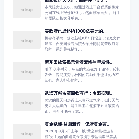
市民陈女士反映，她通过线上平台联系的搬家
公司在线上报价570元，然而搬家当天，上门
的团队却按家具单独...
美政府已退还约1000亿美元的...
据参考消息，据法新社8月5日报道，法庭文件
显示，自美国最高法院今年推翻特朗普政府采
取的一系列关税措施...
新基因线索揭示骨髓衰竭与早发性...
引子 夜半时分，年轻的患者在灯下辗转，反复
发热、容易疲劳，校园的活动似乎也让他力不
从心。家人担心他的...
武汉万邦名酒回收商行：名酒变现...
武汉的夏天闷热得让人喘不过气来，但比天气
更让人焦躁的，是手里那几瓶酒不知道该卖给
谁。 去年年底有个武...
黄金赋能·益启新程：保靖黄金茶...
2026年8月5日上午，以“黄金赋能·益启新
程”为主题的保靖黄金茶携手亲益健双品牌战