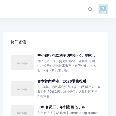
热门资讯
中小银行存款利率调整分化，专家...
每经记者：李玉雯 每经编辑：魏官红 近期，
中小银行在存款利率调整上有所分化。一方
面，7月下旬以来，浙...
资本转向理性：2026零售投融...
2024年，港股零售消费板块IPO降至16家，A
股零售IPO仅2家，维持低位。大量社区零售、
即时零售...
300 名员工，年利润百亿，泰...
文章来源：吴说 作者 | James Snapcrackle