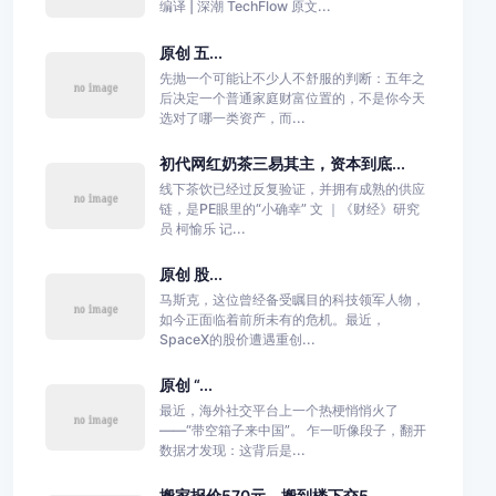
编译 | 深潮 TechFlow 原文...
原创 五...
先抛一个可能让不少人不舒服的判断：五年之
后决定一个普通家庭财富位置的，不是你今天
选对了哪一类资产，而...
初代网红奶茶三易其主，资本到底...
线下茶饮已经过反复验证，并拥有成熟的供应
链，是PE眼里的“小确幸” 文 ｜《财经》研究
员 柯愉乐 记...
原创 股...
马斯克，这位曾经备受瞩目的科技领军人物，
如今正面临着前所未有的危机。最近，
SpaceX的股价遭遇重创...
原创 “...
最近，海外社交平台上一个热梗悄悄火了
——“带空箱子来中国”。 乍一听像段子，翻开
数据才发现：这背后是...
搬家报价570元，搬到楼下交5...