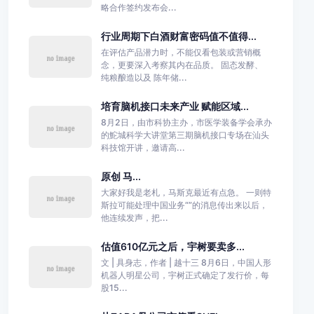
略合作签约发布会...
行业周期下白酒财富密码值不值得...
在评估产品潜力时，不能仅看包装或营销概
念，更要深入考察其内在品质。 固态发酵、
纯粮酿造以及 陈年储...
培育脑机接口未来产业 赋能区域...
8月2日，由市科协主办，市医学装备学会承办
的鮀城科学大讲堂第三期脑机接口专场在汕头
科技馆开讲，邀请高...
原创 马...
大家好我是老札，马斯克最近有点急。 一则特
斯拉可能处理中国业务“”的消息传出来以后，
他连续发声，把...
估值610亿元之后，宇树要卖多...
文 | 具身志，作者 | 越十三 8月6日，中国人形
机器人明星公司，宇树正式确定了发行价，每
股15...