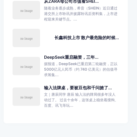
从ZARA母公司市值看SHEI...
随着业务逐步成熟，希音（SHEIN）近日通过
港交所上市聆讯并披露聆讯后资料集，上市进
程迎来关键节点。...
长鑫科技上市 散户最危险的时候...
DeepSeek重启融资，三年...
据报道，DeepSeek已重启第二轮融资，正以
5000亿元人民币（约 740 亿美元）的估值寻
求筹集...
输入法牌桌，要被豆包和千问掀了...
文｜唐辰同学 唐辰 输入法的牌局很多年没人
动过了。 过去十余年，这张桌上稳坐着搜狗、
百度、讯飞等玩...