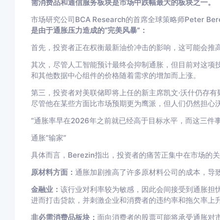
需消费品和通信服务板块是市场中跌幅最大的板块之一。
市场研究公司BCA Research的首席全球策略师Peter Ber
是由于通胀压力造成的“完美风暴”：
首先，投资者正在权衡最新油价冲击的影响，这可能会推
其次，尽管人工智能预计最终会抑制通胀，但目前对这项技术
和其他数据中心组件的价格随着需求的增加而上涨。
第三，投资者对美联储即将上任的新主席凯文·沃什仍存有
尽管他在某些方面比市场预期更为鹰派，但人们仍然担心
“通胀率早在2026年之前就已经高于目标水平，而这三件事又
通胀“输家”
具体而言，Berezin指出，投资者的痛苦正集中在市场的
原材料方面：
通胀加剧推高了许多原材料公司的成本，导
金融业：
该行业对利率较为敏感，因此会间接受到通胀担
进而打击贷款，并刺激企业和消费者的违约率和拖欠率上
非必需消费品板块：
面向消费者的股票可能将承受通胀对市场