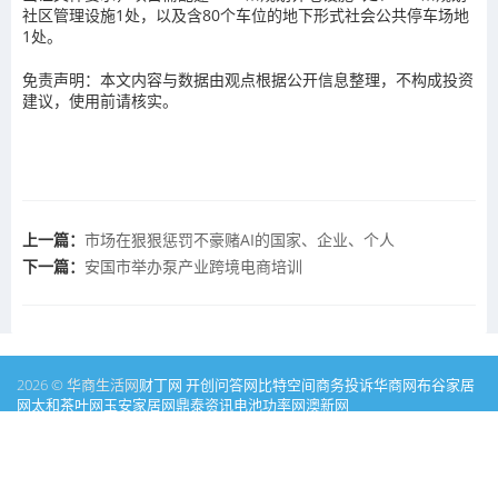
社区管理设施1处，以及含80个车位的地下形式社会公共停车场地
1处。
免责声明：本文内容与数据由观点根据公开信息整理，不构成投资
建议，使用前请核实。
上一篇：
市场在狠狠惩罚不豪赌AI的国家、企业、个人
下一篇：
安国市举办泵产业跨境电商培训
2026 © 华商生活网
财丁网
开创问答网
比特空间
商务投诉
华商网
布谷家居
网
太和茶叶网
玉安家居网
鼎泰资讯
电池功率网
澳新网