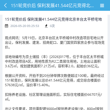
151轮竞价后 保利发展41.544亿元竞得北京丰台太平桥宅地
151轮竞价后 保利发展41.544亿元竞得北京丰台太平桥宅地
2026-05-20 05:25:53
0
次
观点网讯：5月19日，北京丰台区太平桥城中村改造项目宅地公开
出让，保利发展、建发、招商蛇口、厦门国贸四家房企参与现场竞
价。
该地块编号为京土储挂（丰）[2026]017号，位于丰台区太平桥城
中村改造项目A区，用地性质为R2二类居住用地，土地出让面积
3.6万㎡，规划建筑面积7.21万㎡，容积率2.0，起始价36亿元。
根据公开资料，开拍不到20分钟举牌次数便超过100轮，最终经过
151轮竞价，保利发展以总价41.544亿元竞得，成交综合楼面价
57638元/㎡，溢价率15.40%。
扣除养老设施、社区管理设施面积后，实际住宅楼面价66707元/
㎡。
出让文件要求，项目需配建9000㎡规划养老设施1处、800㎡规划