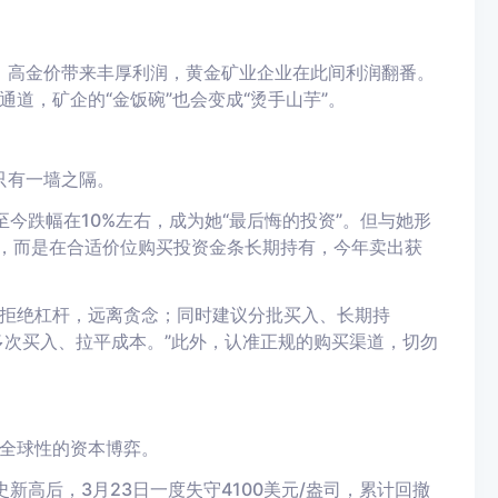
者。高金价带来丰厚利润，黄金矿业企业在此间利润翻番。
道，矿企的“金饭碗”也会变成“烫手山芋”。
只有一墙之隔。
至今跌幅在10%左右，成为她“最后悔的投资”。但与她形
F，而是在合适价位购买投资金条长期持有，今年卖出获
拒绝杠杆，远离贪念；同时建议分批买入、长期持
多次买入、拉平成本。”此外，认准正规的购买渠道，切勿
全球性的资本博弈。
史新高后，3月23日一度失守4100美元/盎司，累计回撤