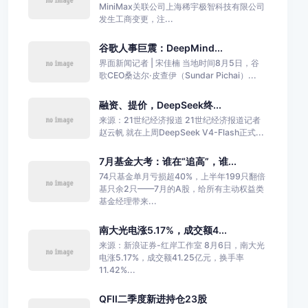
MiniMax关联公司上海稀宇极智科技有限公司
发生工商变更，注...
谷歌人事巨震：DeepMind...
界面新闻记者 | 宋佳楠 当地时间8月5日，谷
歌CEO桑达尔·皮查伊（Sundar Pichai）...
融资、提价，DeepSeek终...
来源：21世纪经济报道 21世纪经济报道记者
赵云帆 就在上周DeepSeek V4-Flash正式...
7月基金大考：谁在“追高”，谁...
74只基金单月亏损超40%，上半年199只翻倍
基只余2只——7月的A股，给所有主动权益类
基金经理带来...
南大光电涨5.17%，成交额4...
来源：新浪证券-红岸工作室 8月6日，南大光
电涨5.17%，成交额41.25亿元，换手率
11.42%...
QFII二季度新进持仓23股