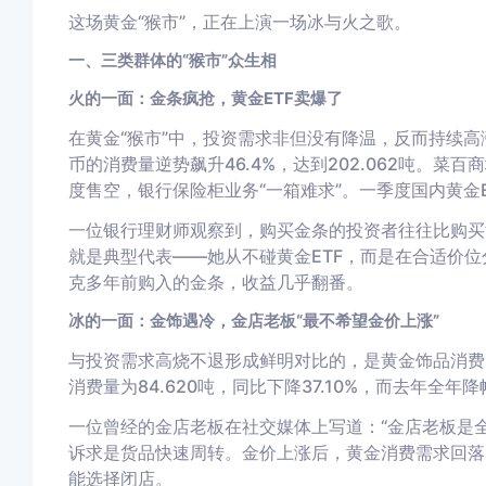
这场黄金“猴市”，正在上演一场冰与火之歌。
一、三类群体的“猴市”众生相
火的一面：金条疯抢，黄金ETF卖爆了
在黄金“猴市”中，投资需求非但没有降温，反而持续高
币的消费量逆势飙升46.4%，达到202.062吨。菜
度售空，银行保险柜业务“一箱难求”。一季度国内黄金ETF
一位银行理财师观察到，购买金条的投资者往往比购买黄
就是典型代表——她从不碰黄金ETF，而是在合适价位
克多年前购入的金条，收益几乎翻番。
冰的一面：金饰遇冷，金店老板“最不希望金价上涨”
与投资需求高烧不退形成鲜明对比的，是黄金饰品消费
消费量为84.620吨，同比下降37.10%，而去年全年
一位曾经的金店老板在社交媒体上写道：“金店老板是
诉求是货品快速周转。金价上涨后，黄金消费需求回落
能选择闭店。