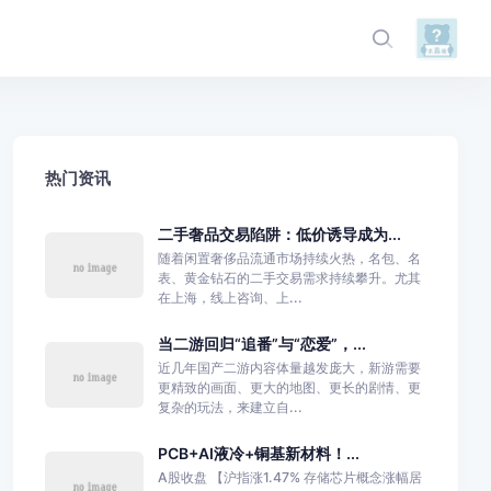
热门资讯
二手奢品交易陷阱：低价诱导成为...
随着闲置奢侈品流通市场持续火热，名包、名
表、黄金钻石的二手交易需求持续攀升。尤其
在上海，线上咨询、上...
当二游回归“追番”与“恋爱”，...
近几年国产二游内容体量越发庞大，新游需要
更精致的画面、更大的地图、更长的剧情、更
复杂的玩法，来建立自...
PCB+AI液冷+铜基新材料！...
A股收盘 【沪指涨1.47% 存储芯片概念涨幅居