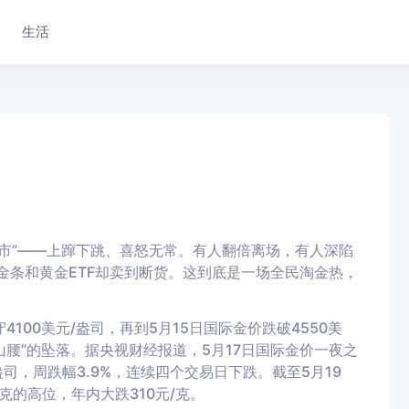
生活
猴市”——上蹿下跳、喜怒无常。有人翻倍离场，有人深陷
金条和黄金ETF却卖到断货。这到底是一场全民淘金热，
4100美元/盎司，再到5月15日国际金价跌破4550美
山腰”的坠落。据央视财经报道，5月17日国际金价一夜之
盎司，周跌幅3.9%，连续四个交易日下跌。截至5月19
/克的高位，年内大跌310元/克。