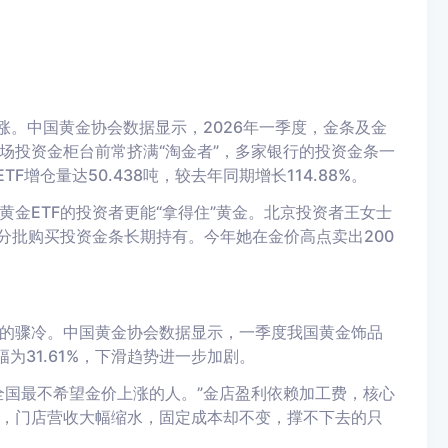
涨。中国黄金协会数据显示，2026年一季度，金条及金
百商场投资金柜台前常挤满“淘金者”，多家银行的投资金条一
增仓量达50.438吨，较去年同期增长114.88%。
金ETF的投资者更能“拿得住”黄金。北京投资者王女士
分批购买投资金条长期持有。今年她在金价高点卖出200
的骤冷。中国黄金协会数据显示，一季度我国黄金饰品
降幅为31.61%，下滑趋势进一步加剧。
全国最不希望金价上涨的人。”金店盈利依赖加工费，核心
，门店营收大幅缩水，固定成本却不变，撑不下去的只