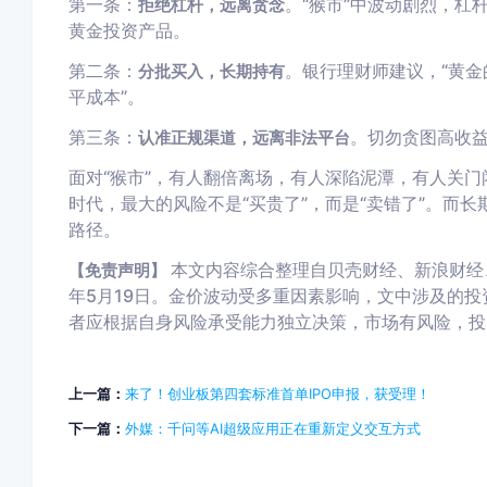
第一条：
。“猴市”中波动剧烈，杠
拒绝杠杆，远离贪念
黄金投资产品。
第二条：
。银行理财师建议，“黄金
分批买入，长期持有
平成本”。
第三条：
。切勿贪图高收
认准正规渠道，远离非法平台
面对“猴市”，有人翻倍离场，有人深陷泥潭，有人关
时代，最大的风险不是“买贵了”，而是“卖错了”。而
路径。
本文内容综合整理自贝壳财经、新浪财经、
【免责声明】
年5月19日。金价波动受多重因素影响，文中涉及的
者应根据自身风险承受能力独立决策，市场有风险，投
上一篇：
来了！创业板第四套标准首单IPO申报，获受理！
下一篇：
外媒：千问等AI超级应用正在重新定义交互方式