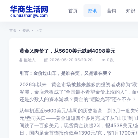
首页
资讯
营销
知识
首页
资讯
正文
黄金又降价了，从5600美元跌到4098美元
创始人
2026-05-20 05:20:20
0
次
引言：金价过山车，是谁在笑，又是谁在哭？
2026年以来，黄金市场被越来越多的投资者戏称为“
泥潭，金店老板成了“全国最不希望金价上涨的人”，而
还是少数人的资本游戏？黄金的“避险光环”还在不在？
从年初逼近5600美元/盎司的历史新高，到3月一度失守
元/盎司关口——黄金短短四个多月完成了从“山顶”到“
间跌了一百多美元，现货黄金跌超2%，报4538美元/
日，国内足金首饰报价低至1390元/克，较1月1700元