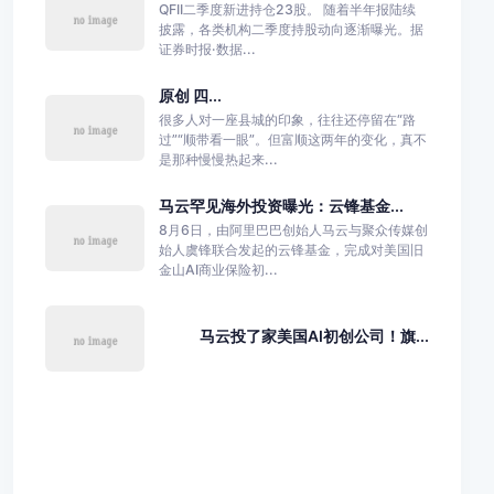
QFII二季度新进持仓23股。 随着半年报陆续
披露，各类机构二季度持股动向逐渐曝光。据
证券时报·数据...
原创 四...
很多人对一座县城的印象，往往还停留在“路
过”“顺带看一眼”。但富顺这两年的变化，真不
是那种慢慢热起来...
马云罕见海外投资曝光：云锋基金...
8月6日，由阿里巴巴创始人马云与聚众传媒创
始人虞锋联合发起的云锋基金，完成对美国旧
金山AI商业保险初...
马云投了家美国AI初创公司！旗...