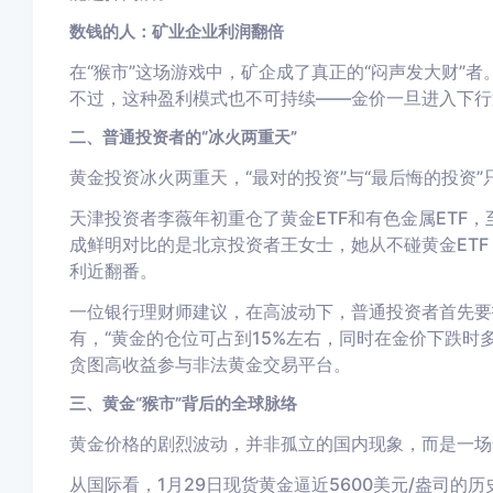
数钱的人：矿业企业利润翻倍
在“猴市”这场游戏中，矿企成了真正的“闷声发大财”
不过，这种盈利模式也不可持续——金价一旦进入下行通
二、普通投资者的“冰火两重天”
黄金投资冰火两重天，“最对的投资”与“最后悔的投资”
天津投资者李薇年初重仓了黄金ETF和有色金属ETF，
成鲜明对比的是北京投资者王女士，她从不碰黄金ET
利近翻番。
一位银行理财师建议，在高波动下，普通投资者首先要
有，“黄金的仓位可占到15%左右，同时在金价下跌时
贪图高收益参与非法黄金交易平台。
三、黄金“猴市”背后的全球脉络
黄金价格的剧烈波动，并非孤立的国内现象，而是一场
从国际看，1月29日现货黄金逼近5600美元/盎司的历