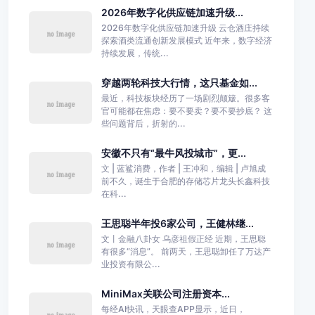
2026年数字化供应链加速升级...
2026年数字化供应链加速升级 云仓酒庄持续
探索酒类流通创新发展模式 近年来，数字经济
持续发展，传统...
穿越两轮科技大行情，这只基金如...
最近，科技板块经历了一场剧烈颠簸。很多客
官可能都在焦虑：要不要卖？要不要抄底？ 这
些问题背后，折射的...
安徽不只有“最牛风投城市”，更...
文 | 蓝鲨消费，作者 | 王冲和，编辑 | 卢旭成
前不久，诞生于合肥的存储芯片龙头长鑫科技
在科...
王思聪半年投6家公司，王健林继...
文丨金融八卦女 乌彦祖假正经 近期，王思聪
有很多“消息”。 前两天，王思聪卸任了万达产
业投资有限公...
MiniMax关联公司注册资本...
每经AI快讯，天眼查APP显示，近日，