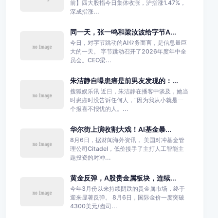
前】四大股指今日集体收涨，沪指涨1.47%，
深成指涨...
同一天，张一鸣和梁汝波给字节A...
今日，对字节跳动的AI业务而言，是信息量巨
大的一天。 字节跳动召开了2026年度年中全
员会。CEO梁...
朱洁静自曝患癌是前男友发现的：...
搜狐娱乐讯 近日，朱洁静在播客中谈及，她当
时患癌时没告诉任何人，“因为我从小就是一
个报喜不报忧的人。...
华尔街上演收割大戏！AI基金暴...
8月6日，据财闻海外资讯， 美国对冲基金管
理公司Citadel，低价接手了主打人工智能主
题投资的对冲...
黄金反弹，A股贵金属板块，连续...
今年3月份以来持续阴跌的贵金属市场，终于
迎来显著反弹。 8月6日，国际金价一度突破
4300美元/盎司...