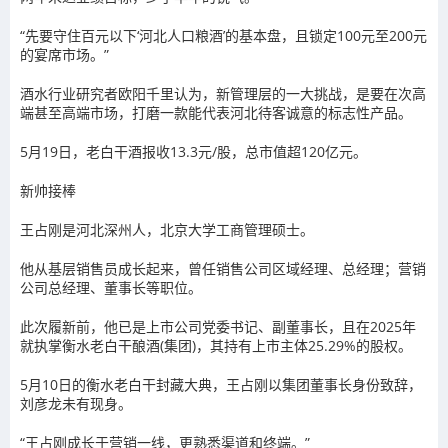
“先要守住百元以下‘河北人口粮酒’的基本盘，且锁定100元至200元
的宴席市场。”
酒水行业研究者欧阳千里认为，新管理层的一大挑战，是要在次高
端甚至高端市场，打磨一款能代表河北待客诚意的标志性产品。
5月19日，老白干酒报收13.3元/股，总市值超120亿元。
新帅接棒
王占刚是河北深州人，北京大学工商管理硕士。
他从基层销售员成长起来，曾任销售公司区域经理、总经理；营销
公司总经理、董事长等职位。
此次履新前，他已是上市公司党委书记、副董事长，且在2025年
就执掌衡水老白干酿酒(集团)，其持有上市主体25.29%的股权。
5月10日的衡水老白干封藏大典，王占刚以集团董事长身份致辞，
刘彦龙未有现身。
“王占刚成长于营销一线，更熟悉渠道和终端。”