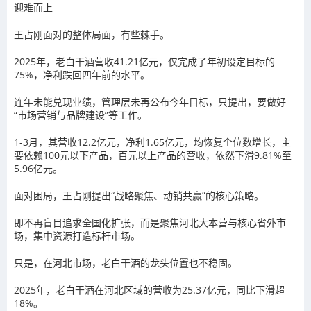
迎难而上
王占刚面对的整体局面，有些棘手。
2025年，老白干酒营收41.21亿元，仅完成了年初设定目标的
75%，净利跌回四年前的水平。
连年未能兑现业绩，管理层未再公布今年目标，只提出，要做好
“市场营销与品牌建设”等工作。
1-3月，其营收12.2亿元，净利1.65亿元，均恢复个位数增长，主
要依赖100元以下产品，百元以上产品的营收，依然下滑9.81%至
5.96亿元。
面对困局，王占刚提出“战略聚焦、动销共赢”的核心策略。
即不再盲目追求全国化扩张，而是聚焦河北大本营与核心省外市
场，集中资源打造标杆市场。
只是，在河北市场，老白干酒的龙头位置也不稳固。
2025年，老白干酒在河北区域的营收为25.37亿元，同比下滑超
18%。