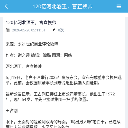
120亿河北酒王，官宣换帅
120亿河北酒王，官宣换帅
2026-05-20 05:11:51
0
次
来源：@21世纪商业评论微博
作者：谢之迎 编辑：谭璐 图源：网络
河北酒王，官宣换帅。
5月19日，老白干酒举行2025年度股东会，宣布完成董事会换届选
举。此前，会议因原董事长刘彦龙退出候选人而延期。
最新公告显示，王占刚已接任上市公司董事长，他出生于1972
年，现年54岁，早先已接过集团一把手的位置。
王占刚
眼下，王面对的是盈利双降的局面，“喝出男人味”老白干，已连续
两年未达业绩目标，少了早年的锐气。