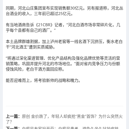
同期，河北山庄集团宣布实现销售额30亿元。另有报道称，河北丛
台酒业的收入，三年前已超过25亿元。
有当地酒商告诉《21CBR》记者，“河北白酒市场非常碎片化，几
乎每个县都有自己的酒厂。”
本土品牌群雄割据，加上泸州老窖等一线名酒下沉挤压，衡水老白
干“河北酒王”遭到实质威胁。
“将通过深化渠道管理、优化产品结构及强化品牌优势等灵活的营
销策略，巩固并提升河北的市场地位。”面对省内竞争压力与份额
侵蚀风险，老白干酒方面回应称。
能否迎难而上，将考验新帅的战略和魄力。
上一篇：
原创 金价跌了，年轻人却疯抢“黑金”首饰？为什么突然火
了？
下一篇：
白癜风专家祃开芬：白癜风患者，避免久坐久站护皮肤