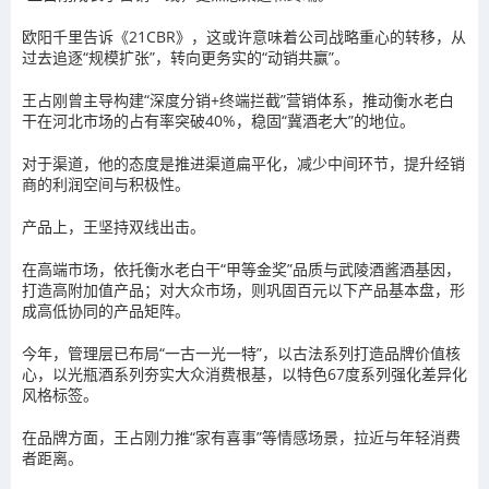
欧阳千里告诉《21CBR》，这或许意味着公司战略重心的转移，从
过去追逐“规模扩张”，转向更务实的“动销共赢”。
王占刚曾主导构建“深度分销+终端拦截”营销体系，推动衡水老白
干在河北市场的占有率突破40%，稳固“冀酒老大”的地位。
对于渠道，他的态度是推进渠道扁平化，减少中间环节，提升经销
商的利润空间与积极性。
产品上，王坚持双线出击。
在高端市场，依托衡水老白干“甲等金奖”品质与武陵酒酱酒基因，
打造高附加值产品；对大众市场，则巩固百元以下产品基本盘，形
成高低协同的产品矩阵。
今年，管理层已布局“一古一光一特”，以古法系列打造品牌价值核
心，以光瓶酒系列夯实大众消费根基，以特色67度系列强化差异化
风格标签。
在品牌方面，王占刚力推“家有喜事”等情感场景，拉近与年轻消费
者距离。