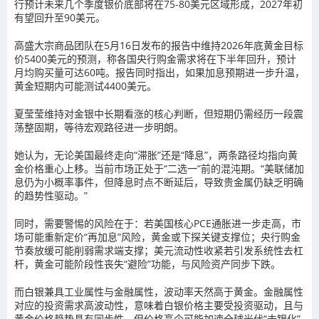
行预计未来几个季度银价底部将在75-80美元区域形成，2027年初
有望回升至90美元。
高盛大宗商品团队在5月16日发布的报告中维持2026年底黄金目标
价5400美元的预测，称各国央行购金需求将在下半年回升，预计
月均购买量可达60吨。报告同时指出，如果加息预期进一步升温，
黄金
短期内可能
测试4400美元。
夏莹莹维持对金银中长期看涨的核心判断，但短期仍需经历一段震
荡整固期，等待宏观路径进一步明朗。
她认为，无论美国最终走向“滞胀”还是“降息”，两条路径均指向黄
金价格重心上移。当前市场正处于“二选一”前的混沌期。“美联储加
息仍为小概率事件，但降息时点不断延后，导致贵金属仍缺乏明确
的趋势性驱动。”
同时，需要警惕的风险在于：若美国核心PCE通胀进一步走高，市
场可能重新定价“再加息”风险，黄金或下探关键支撑位；央行购金
节奏放缓可能削弱需求端支撑；美元流动性收紧若引发系统性去杠
杆，黄金可能阶段性丧失“避险”功能，与风险资产同步下跌。
而白银兼具工业属性与金融属性，波动率天然高于黄金。金融属性
对应的投资需求高波动性，意味着白银价格主要受投资驱动，且与
黄金价格趋势具有同步性。但价格高企可能加速全球光伏“去银化”