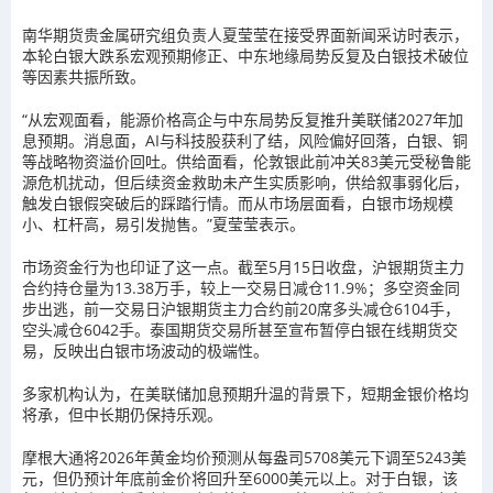
南华期货贵金属研究组负责人夏莹莹在接受界面新闻采访时表示，
本轮白银大跌系宏观预期修正、中东地缘局势反复及白银技术破位
等因素共振所致。
“从宏观面看，能源价格高企与中东局势反复推升美联储2027年加
息预期。
消息面，
AI与科技股获利了结，风险偏好回落，白银、铜
等战略物资溢价回吐。供给面看，伦敦银此前冲关83美元受秘鲁能
源危机扰动，但后续资金救助
未产生实质影响
，供给叙事弱化后，
触发白银假突破后的踩踏行情。而从市场层面看，白银市场规模
小、杠杆高，易引发抛售。”夏莹莹表示。
市场资金行为也印证了这一点。截至5月15日收盘，沪银期货主力
合约持仓量
为
13.38万手，较上一交易日减仓11.9%；多空资金同
步出逃，前一交易日沪银期货主力合约前20席多头减仓6104手，
空头减仓6042手。
泰国期货交易所甚至宣布暂停白银在线期货交
易，反映出白银市场波动的极端性。
多家机构认为，在美联储加息预期升温的背景下，短期金银价格均
将承，但中长期仍保持乐观。
摩根大通将2026年黄金均价预测从每盎司5708美元下调至5243美
元，但仍预计年底前金价将回升至6000美元以上。对于白银，该