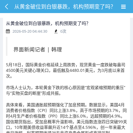
从黄金破位到白银暴跌，机构预期变了吗？
从黄金破位到白银暴跌，机构预期变了吗？
2026-05-20 04:44:30
0
次
界面新闻记者 |
韩理
5月18日，国际黄金价格延续上周跌势，现货黄金一度跌破每盎司
4500美元关键心理关口，最低触及4480.01美元，为3月底以来首
次。
市场人士认为，本轮黄金下跌的核心原因是“宏观紧缩预期的重压”
与“实物买盘的断崖”形成共振。
具体来看，美国通胀超预期强化了加息预期。数据显示，美国4月
消费者价格指数（CPI）同比上涨3.8%，高于市场预期的3.7%，同
时4月生产者价格指数（PPI）同比上涨6.0%，远超预期的4.9%。
国信期货指出，受加息概率升温影响，美元指数连涨四日突破99关
口，10年期美债收益率飙升近14个基点至4.596%，创一年来最大
单日涨幅。利率预期收紧对无息资产贵金属形成直接压制。