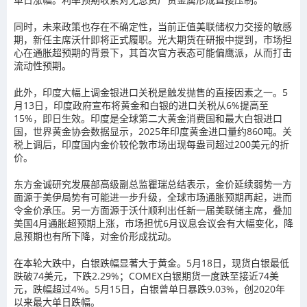
同时，未来政策也存在不确定性，当前正值美联储权力交接的敏感
期，新任主席沃什
即将正式履职。光大期货在研报中提到，市场担
心在通胀超预期的背景下，其首次官方表态可能偏鹰派，从而打击
流动性预期。
此外，
印度大幅上调金银进口关税是触发抛售的直接因素之一。5
月13日，印度政府宣布将黄金和白银的进口关税从6%提高至
15%，即日生效。印度是全球第二大黄金消费国和最大白银进口
国，世
界黄金协会数据显示，2025年印度黄金进口量约860吨。关
税上调后，印度国内金价较伦敦市场出现每盎司超过200美元的折
价。
东方金诚研究发展部高级副总监瞿瑞总结表示，金价延续弱势一方
面源于美伊局势有可能进一步升级，全球市场通胀预期再起，进而
令金价承压。另一方面源于沃什顺利出任新一届美联储主席，叠加
美国4月通胀超预期上涨，市场担忧6月议息会议会有大幅变化，降
息预期也有所下降，对金价形成扰动。
在本轮大跌中，白银跌幅显著大于黄金
。
5月18日，
现货白银
最低
跌破74
美元，下跌2.29%；COMEX白银期货
一度跌至接近74
美
元，
跌幅超过4%
。5月15日，白银曾单日暴跌9.03%，创2020年
以来最大单日跌幅。